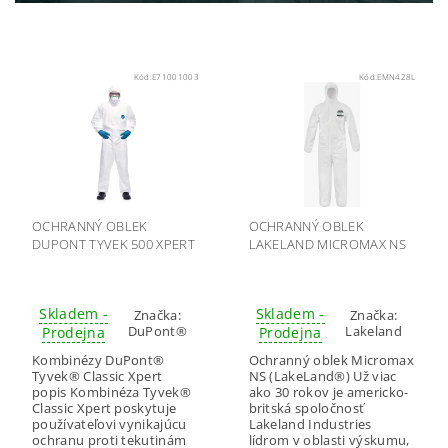
Kód:
E71001003
Kód:
EMN428L
OCHRANNÝ OBLEK
OCHRANNÝ OBLEK
DUPONT TYVEK 500 XPERT
LAKELAND MICROMAX NS
Skladem -
Skladem -
Značka:
Značka:
DuPont®
Lakeland
Prodejna
Prodejna
Kombinézy DuPont®
Ochranný oblek Micromax
Tyvek® Classic Xpert
NS (LakeLand®) Už viac
popis Kombinéza Tyvek®
ako 30 rokov je americko-
Classic Xpert poskytuje
britská spoločnosť
používateľovi vynikajúcu
Lakeland Industries
ochranu proti tekutinám
lídrom v oblasti výskumu,