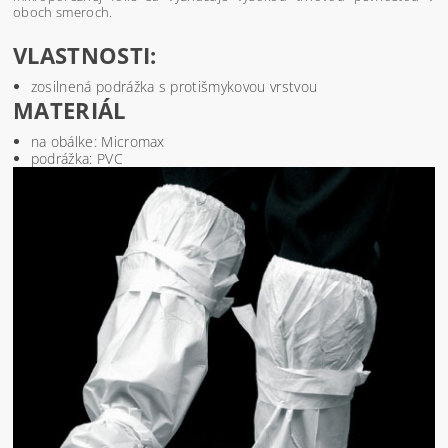
oboch smeroch.
VLASTNOSTI:
zosilnená podrážka s protišmykovou vrstvou
MATERIÁL
na obálke: Micromax
podrážka: PVC