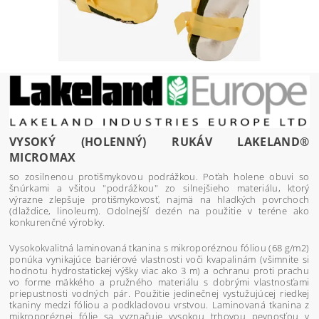
VYSOKÝ (HOLENNÝ) RUKÁV LAKELAND®
MICROMAX
so zosilnenou protišmykovou podrážkou. Poťah holene obuvi so
šnúrkami a všitou "podrážkou" zo silnejšieho materiálu, ktorý
výrazne zlepšuje protišmykovosť, najmä na hladkých povrchoch
(dlaždice, linoleum). Odolnejší dezén na použitie v teréne ako
konkurenčné výrobky.
Vysokokvalitná laminovaná tkanina s mikroporéznou fóliou (68 g/m2)
ponúka vynikajúce bariérové vlastnosti voči kvapalinám (všimnite si
hodnotu hydrostatickej výšky viac ako 3 m) a ochranu proti prachu
vo forme mäkkého a pružného materiálu s dobrými vlastnosťami
priepustnosti vodných pár. Použitie jedinečnej vystužujúcej riedkej
tkaniny medzi fóliou a podkladovou vrstvou. Laminovaná tkanina z
mikroporéznej fólie sa vyznačuje vysokou trhovou pevnosťou v