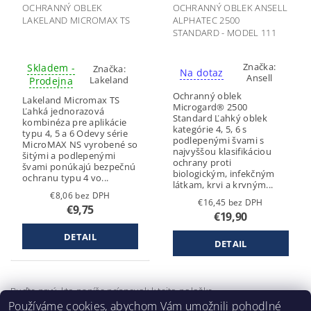
OCHRANNÝ OBLEK
OCHRANNÝ OBLEK ANSELL
LAKELAND MICROMAX TS
ALPHATEC 2500
STANDARD - MODEL 111
Značka:
Skladem -
Značka:
Na dotaz
Ansell
Lakeland
Prodejna
Ochranný oblek
Lakeland Micromax TS
Microgard® 2500
Ľahká jednorazová
Standard Ľahký oblek
kombinéza pre aplikácie
kategórie 4, 5, 6 s
typu 4, 5 a 6 Odevy série
podlepenými švami s
MicroMAX NS vyrobené so
najvyššou klasifikáciou
šitými a podlepenými
ochrany proti
švami ponúkajú bezpečnú
biologickým, infekčným
ochranu typu 4 vo...
látkam, krvi a krvným...
€8,06 bez DPH
€16,45 bez DPH
€9,75
€19,90
DETAIL
DETAIL
Buďte prvý, kto napíše príspevok k tejto položke.
Používáme cookies, abychom Vám umožnili pohodlné