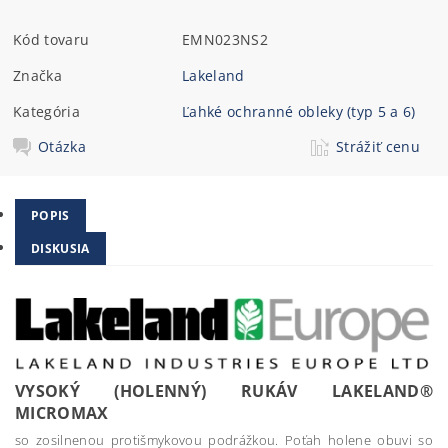
Kód tovaru
EMN023NS2
Značka
Lakeland
Kategória
Ľahké ochranné obleky (typ 5 a 6)
Otázka
Strážiť cenu
POPIS
DISKUSIA
VYSOKÝ (HOLENNÝ) RUKÁV LAKELAND®
MICROMAX
so zosilnenou protišmykovou podrážkou. Poťah holene obuvi so