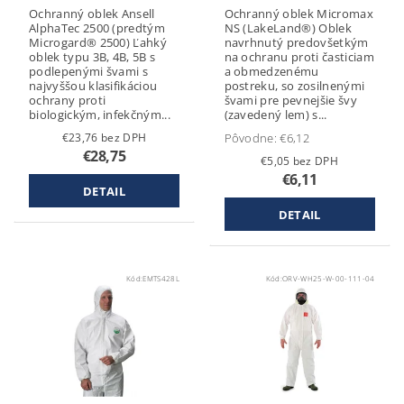
Ochranný oblek Ansell
Ochranný oblek Micromax
AlphaTec 2500 (predtým
NS (LakeLand®) Oblek
Microgard® 2500) Ľahký
navrhnutý predovšetkým
oblek typu 3B, 4B, 5B s
na ochranu proti časticiam
podlepenými švami s
a obmedzenému
najvyššou klasifikáciou
postreku, so zosilnenými
ochrany proti
švami pre pevnejšie švy
biologickým, infekčným...
(zavedený lem) s...
€23,76 bez DPH
Pôvodne:
€6,12
€28,75
€5,05 bez DPH
€6,11
DETAIL
DETAIL
Kód:
EMTS428L
Kód:
ORV-WH25-W-00-111-04