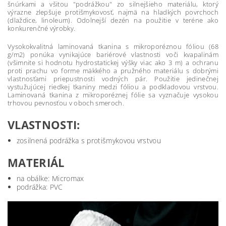
šnúrkami a všitou "podrážkou" zo silnejšieho materiálu, ktorý
výrazne zlepšuje protišmykovosť, najmä na hladkých povrchoch
(dlaždice, linoleum). Odolnejší dezén na použitie v teréne ako
konkurenčné výrobky.
Vysokokvalitná laminovaná tkanina s mikroporéznou fóliou (68
g/m2) ponúka vynikajúce bariérové vlastnosti voči kvapalinám
(všimnite si hodnotu hydrostatickej výšky viac ako 3 m) a ochranu
proti prachu vo forme mäkkého a pružného materiálu s dobrými
vlastnosťami priepustnosti vodných pár. Použitie jedinečnej
vystužujúcej riedkej tkaniny medzi fóliou a podkladovou vrstvou.
Laminovaná tkanina z mikroporéznej fólie sa vyznačuje vysokou
trhovou pevnosťou v oboch smeroch.
VLASTNOSTI:
zosilnená podrážka s protišmykovou vrstvou
MATERIÁL
na obálke: Micromax
podrážka: PVC