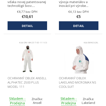
vďaka novej patentovanej
vývoja materiálov a
technológii švov....
inovácií pri výrobe...
€8,77 bez DPH
€4,13 bez DPH
€10,61
€5
DETAIL
DETAIL
Kód:
ORV-WH25-T-00-111-03
Kód:
EMNC428L
OCHRANNÝ OBLEK ANSELL
OCHRANNÝ OBLEK
ALPHATEC 2500 PLUS
LAKELAND MICROMAX NS
MODEL 111
COOLSUIT
Skladem -
Skladem -
Značka:
Značka:
Ansell
Lakeland
Prodejna
Prodejna