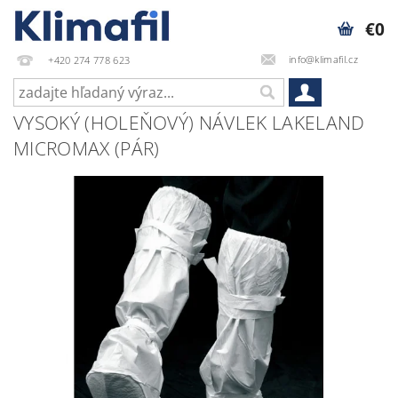
€0
info@klimafil.cz
+420 274 778 623
VYSOKÝ (HOLEŇOVÝ) NÁVLEK LAKELAND
MICROMAX (PÁR)