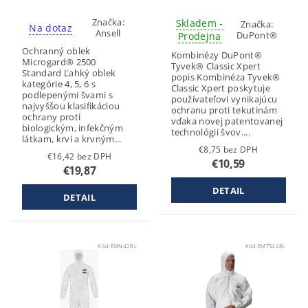
Značka:
Skladem -
Značka:
Na dotaz
Ansell
DuPont®
Prodejna
Ochranný oblek
Kombinézy DuPont®
Microgard® 2500
Tyvek® Classic Xpert
Standard Ľahký oblek
popis Kombinéza Tyvek®
kategórie 4, 5, 6 s
Classic Xpert poskytuje
podlepenými švami s
používateľovi vynikajúcu
najvyššou klasifikáciou
ochranu proti tekutinám
ochrany proti
vďaka novej patentovanej
biologickým, infekčným
technológii švov....
látkam, krvi a krvným...
€8,75 bez DPH
€16,42 bez DPH
€10,59
€19,87
DETAIL
DETAIL
Kód:
EMN428L
Kód:
EMTS428L