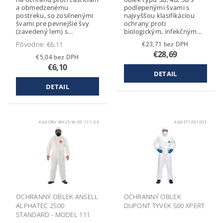
a obmedzenému
podlepenými švami s
postreku, so zosilnenými
najvyššou klasifikáciou
švami pre pevnejšie švy
ochrany proti
(zavedený lem) s...
biologickým, infekčným...
Pôvodne:
€6,11
€23,71 bez DPH
€28,69
€5,04 bez DPH
€6,10
DETAIL
DETAIL
Kód:
ORV-WH25-W-00-111-04
Kód:
E71001003
OCHRANNÝ OBLEK ANSELL
OCHRANNÝ OBLEK
ALPHATEC 2500
DUPONT TYVEK 500 XPERT
STANDARD - MODEL 111