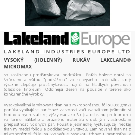
VYSOKÝ (HOLENNÝ) RUKÁV LAKELAND®
MICROMAX
so zosilnenou protišmykovou podrážkou. Poťah holene obuvi so
šnúrkami a všitou "podrážkou" zo silnejšieho materiálu, ktorý
výrazne zlepšuje protišmykovosť, najmä na hladkých povrchoch
(dlaždice, linoleum). Odolnejší dezén na použitie v teréne ako
konkurenčné výrobky.
Vysokokvalitná laminovaná tkanina s mikroporéznou fóliou (68 g/m2)
ponúka vynikajúce bariérové vlastnosti voči kvapalinám (všimnite si
hodnotu hydrostatickej výšky viac ako 3 m) a ochranu proti prachu
vo forme mäkkého a pružného materiálu s dobrými vlastnosťami
priepustnosti vodných pár. Použitie jedinečnej vystužujúcej riedkej
tkaniny medzi fóliou a podkladovou vrstvou. Laminovaná tkanina z
mikroporéznej fólie sa vyznačuje vysokou trhovou pevnosťou v