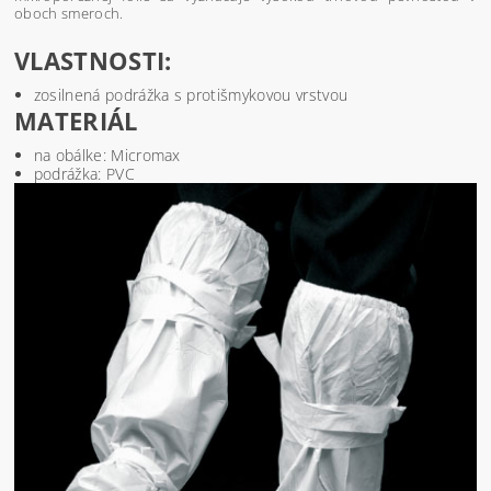
oboch smeroch.
VLASTNOSTI:
zosilnená podrážka s protišmykovou vrstvou
MATERIÁL
na obálke: Micromax
podrážka: PVC