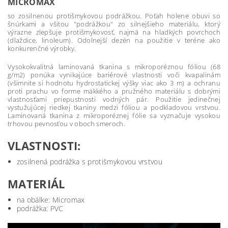
MICROMAX
so zosilnenou protišmykovou podrážkou. Poťah holene obuvi so
šnúrkami a všitou "podrážkou" zo silnejšieho materiálu, ktorý
výrazne zlepšuje protišmykovosť, najmä na hladkých povrchoch
(dlaždice, linoleum). Odolnejší dezén na použitie v teréne ako
konkurenčné výrobky.
Vysokokvalitná laminovaná tkanina s mikroporéznou fóliou (68
g/m2) ponúka vynikajúce bariérové vlastnosti voči kvapalinám
(všimnite si hodnotu hydrostatickej výšky viac ako 3 m) a ochranu
proti prachu vo forme mäkkého a pružného materiálu s dobrými
vlastnosťami priepustnosti vodných pár. Použitie jedinečnej
vystužujúcej riedkej tkaniny medzi fóliou a podkladovou vrstvou.
Laminovaná tkanina z mikroporéznej fólie sa vyznačuje vysokou
trhovou pevnosťou v oboch smeroch.
VLASTNOSTI:
zosilnená podrážka s protišmykovou vrstvou
MATERIÁL
na obálke: Micromax
podrážka: PVC