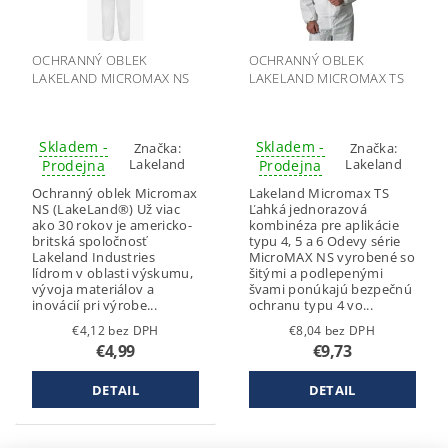
OCHRANNÝ OBLEK
OCHRANNÝ OBLEK
LAKELAND MICROMAX NS
LAKELAND MICROMAX TS
Skladem -
Skladem -
Značka:
Značka:
Lakeland
Lakeland
Prodejna
Prodejna
Ochranný oblek Micromax
Lakeland Micromax TS
NS (LakeLand®) Už viac
Ľahká jednorazová
ako 30 rokov je americko-
kombinéza pre aplikácie
britská spoločnosť
typu 4, 5 a 6 Odevy série
Lakeland Industries
MicroMAX NS vyrobené so
lídrom v oblasti výskumu,
šitými a podlepenými
vývoja materiálov a
švami ponúkajú bezpečnú
inovácií pri výrobe...
ochranu typu 4 vo...
€4,12 bez DPH
€8,04 bez DPH
€4,99
€9,73
DETAIL
DETAIL