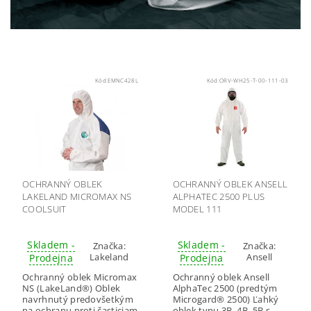
Kód:
EMNC428L
Kód:
ORV-WH25-T-00-111-03
OCHRANNÝ OBLEK
OCHRANNÝ OBLEK ANSELL
LAKELAND MICROMAX NS
ALPHATEC 2500 PLUS
COOLSUIT
MODEL 111
Skladem -
Skladem -
Značka:
Značka:
Lakeland
Ansell
Prodejna
Prodejna
Ochranný oblek Micromax
Ochranný oblek Ansell
NS (LakeLand®) Oblek
AlphaTec 2500 (predtým
navrhnutý predovšetkým
Microgard® 2500) Ľahký
na ochranu proti časticiam
oblek typu 3B, 4B, 5B s