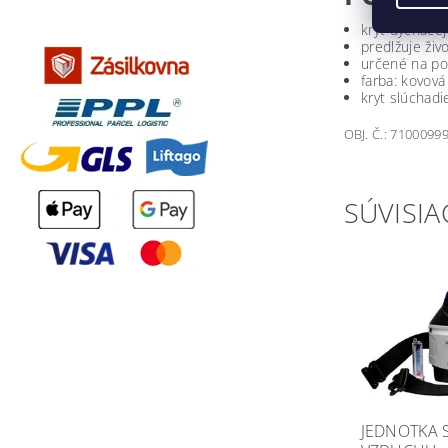
kryt dýchacej
predlžuje živ
určené na po
farba: kovová
kryt slúchadi
OBJ. Č.: 7100099
SÚVISIA
JEDNOTKA