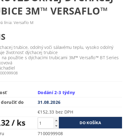
BICE 3M™ VERSAFLO™
 línia: Versaflo M
IS
ýchacej trubice, odolný voči sálavému teplu, vysoko odolný
uje životnosť dýchacej trubice
 na použitie s dýchacími trubicami 3M™ Versaflo™ BT Series
 kovová
úchadiel
7100099908
osť
Dodání 2-3 týdny
doručiť do
31.08.2026
€152,33 bez DPH
,32
/ ks
ru
7100099908