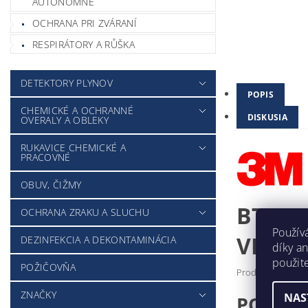
AUTONÓMNE
OCHRANA PRI ZVÁRANÍ
RESPIRÁTORY A RŮŠKA
DETEKTORY PLYNOV
POPIS
CHEMICKÉ A OCHRANNÉ
DISKUSIA
OVERALY A OBLEKY
RUKAVICE CHEMICKÉ A
PRACOVNÉ
OBUV, ČIŽMY
BT-92
OCHRANA ZRAKU A SLUCHU
Použív
VERS
DEZINFEKCIA A DEKONTAMINÁCIA
díky a
použit
POŽIČOVŇA
Produktová línia:
ZNAČKY
NAS
POPIS