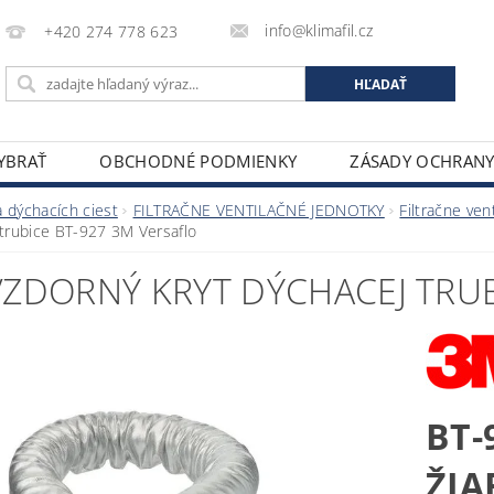
info@klimafil.cz
+420 274 778 623
VYBRAŤ
OBCHODNÉ PODMIENKY
ZÁSADY OCHRAN
 dýchacích ciest
FILTRAČNE VENTILAČNÉ JEDNOTKY
Filtračne ve
 trubice BT-927 3M Versaflo
VZDORNÝ KRYT DÝCHACEJ TRUB
BT-
ŽIA