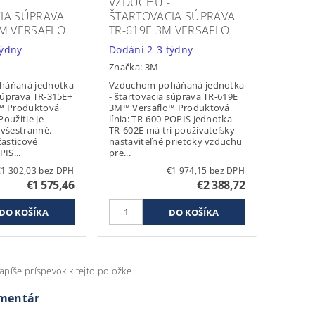
VZDUCHU -
IA SÚPRAVA
ŠTARTOVACIA SÚPRAVA
3M VERSAFLO
TR-619E 3M VERSAFLO
týdny
Dodání 2-3 týdny
Značka:
3M
háňaná jednotka
Vzduchom poháňaná jednotka
 súprava TR-315E+
- štartovacia súprava TR-619E
™ Produktová
3M™ Versaflo™ Produktová
Použitie je
línia: TR-600 POPIS Jednotka
všestranné.
TR-602E má tri používateľsky
časticové
nastaviteľné prietoky vzduchu
IS...
pre...
€1 302,03 bez DPH
€1 974,15 bez DPH
€1 575,46
€2 388,72
apíše príspevok k tejto položke.
omentár