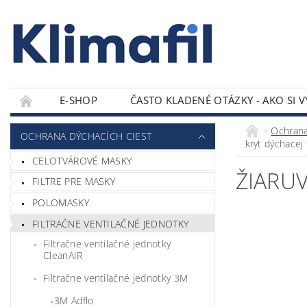
E-SHOP
ČASTO KLADENÉ OTÁZKY - AKO SI 
KONTAKTY
Ochrana
OCHRANA DÝCHACÍCH CIEST
kryt dýchacej
CELOTVÁROVÉ MASKY
ŽIARU
FILTRE PRE MASKY
POLOMASKY
FILTRAČNE VENTILAČNÉ JEDNOTKY
Filtračne ventilačné jednotky
CleanAIR
Filtračne ventilačné jednotky 3M
3M Adflo