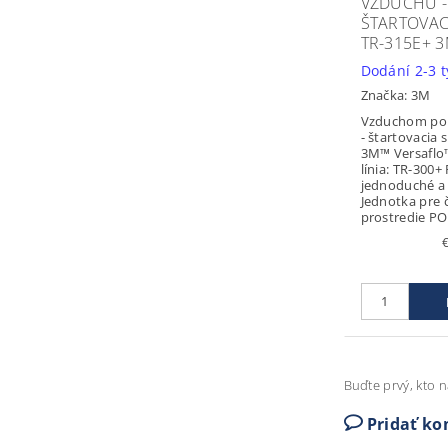
VZDUCHU -
ŠTARTOVAC
TR-315E+ 
Dodání 2-3 
Značka:
3M
Vzduchom po
- štartovacia
3M™ Versaflo
línia: TR-300+ 
jednoduché a 
Jednotka pre 
prostredie POP
Buďte prvý, kto n
Pridať k