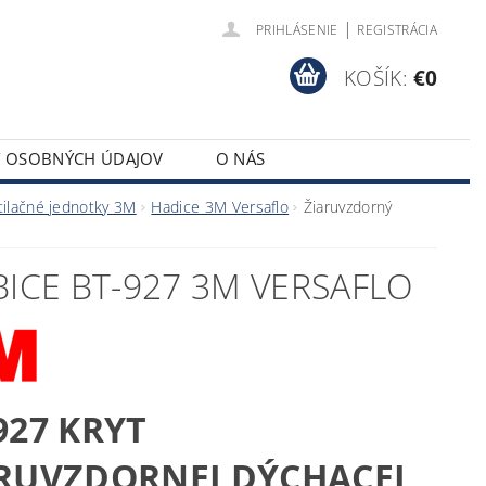
|
PRIHLÁSENIE
REGISTRÁCIA
KOŠÍK:
€0
Y OSOBNÝCH ÚDAJOV
O NÁS
ntilačné jednotky 3M
Hadice 3M Versaflo
Žiaruvzdorný
ICE BT-927 3M VERSAFLO
927 KRYT
RUVZDORNEJ DÝCHACEJ