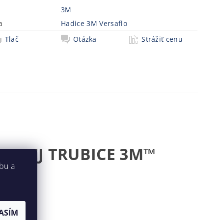
3M
a
Hadice 3M Versaflo
Tlač
Otázka
Strážiť cenu
HACEJ TRUBICE 3M™
bu a
ASÍM