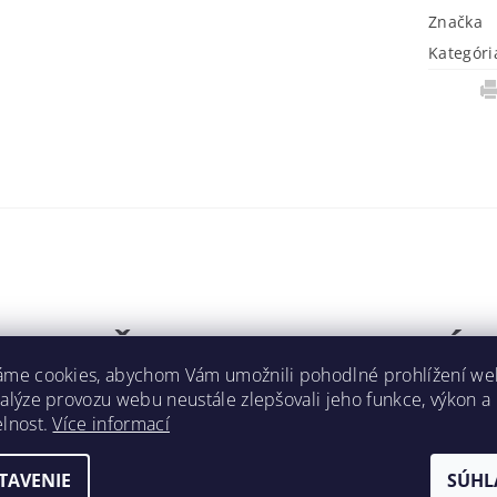
Značka
Kategóri
7 KRYT ŽIARUVZDORNEJ DÝC
áme cookies, abychom Vám umožnili pohodlné prohlížení we
AFLO™
nalýze provozu webu neustále zlepšovali jeho funkce, výkon a
elnost.
Více informací
 Versaflo M
TAVENIE
SÚHL