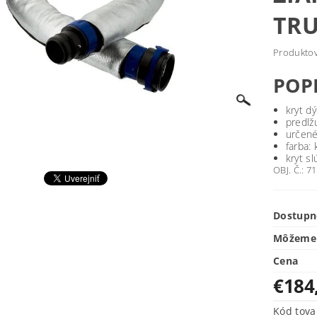
TRU
Produktová
POP
kryt d
predlž
určené
farba:
kryt sl
OBJ. Č.: 
Dostupn
Môžeme 
Cena
€184
Kód tova