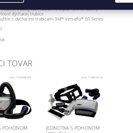
 trubice, odolný voči sálavému teplu, vysoko odolný
otnosť dýchacej trubice
užitie s dýchacími trubicami 3M™ Versaflo™ BT Series
el
908
CI TOVAR
Kód:
7100098908
Kód:
7100053532
 S POHONOM
JEDNOTKA S POHONOM