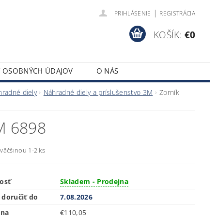
|
PRIHLÁSENIE
REGISTRÁCIA
KOŠÍK:
€0
Y OSOBNÝCH ÚDAJOV
O NÁS
hradné diely
Náhradné diely a príslušenstvo 3M
Zorník
M 6898
 väčšinou 1-2 ks
osť
Skladem - Prodejna
doručiť do
7.08.2026
ena
€110,05