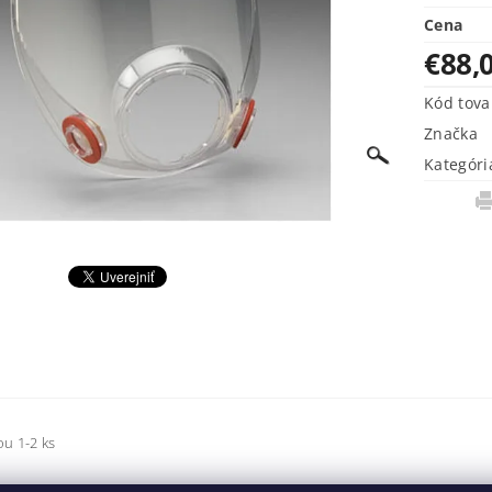
Cena
€88,
Kód tova
Značka
Kategóri
ou 1-2 ks