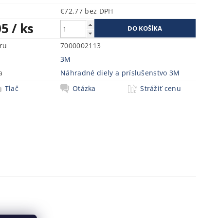
€72,77 bez DPH
05
/ ks
ru
7000002113
3M
a
Náhradné diely a príslušenstvo 3M
Tlač
Otázka
Strážiť cenu