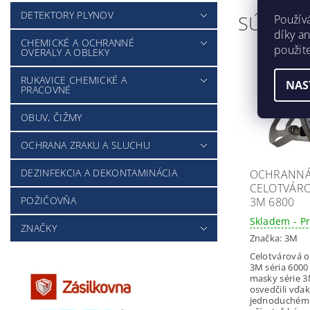
DETEKTORY PLYNOV
SÚVISIA
Použív
díky a
CHEMICKÉ A OCHRANNÉ
použit
OVERALY A OBLEKY
RUKAVICE CHEMICKÉ A
NAS
PRACOVNÉ
OBUV, ČIŽMY
OCHRANA ZRAKU A SLUCHU
DEZINFEKCIA A DEKONTAMINÁCIA
OCHRANN
CELOTVÁR
POŽIČOVŇA
3M 6800
Skladem - P
ZNAČKY
Značka:
3M
Celotvárová 
3M séria 6000
masky série 
osvedčili vďa
jednoduchému