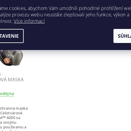
CI TOVAR
áme cookies, abychom Vám umožnili pohodlné prohlížení we
nalýze provozu webu neustále zlepšovali jeho funkce, výkon a
elnost.
Více informací
Kód:
7100015051
TAVENIE
SÚHL
Á
OVÁ MASKA
rodejna
ochranná maska
 Celotvárové
3M™ 6000 sa
ka svojmu
 používaniu a