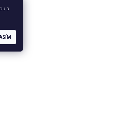
bu a
ASÍM