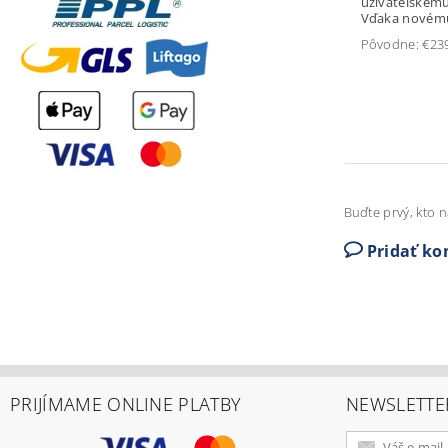
užívateľském
Vďaka novému
Pôvodne:
€23
Buďte prvý, kto n
Pridať k
PRIJÍMAME ONLINE PLATBY
NEWSLETTE