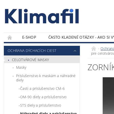
E-SHOP
ČASTO KLADENÉ OTÁZKY - AKO SI 
KONTAKTY
Ochrana
OCHRANA DÝCHACÍCH CIEST
pre celotvár
CELOTVÁROVÉ MASKY
ZORNÍ
Masky
Príslušenstvo k maskám a náhradné
diely
Časti a príslušenstvo CM-6
OM-90 diely a príslušenstvo
STS diely a príslušenstvo
Náhradné diely a príslušenstvo