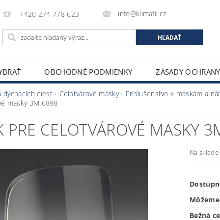
info@klimafil.cz
+420 274 778 623
VYBRAŤ
OBCHODNÉ PODMIENKY
ZÁSADY OCHRAN
 dýchacích ciest
Celotvárové masky
Príslušenstvo k maskám a ná
ové masky 3M 6898
K PRE CELOTVÁROVÉ MASKY 3
Na sklade
Dostupn
Môžeme 
Bežná c