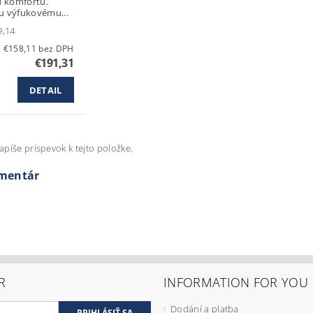
u komfortu.
 výfukovému...
9,14
€158,11 bez DPH
€191,31
DETAIL
apíše príspevok k tejto položke.
omentár
R
INFORMATION FOR YOU
Dodání a platba