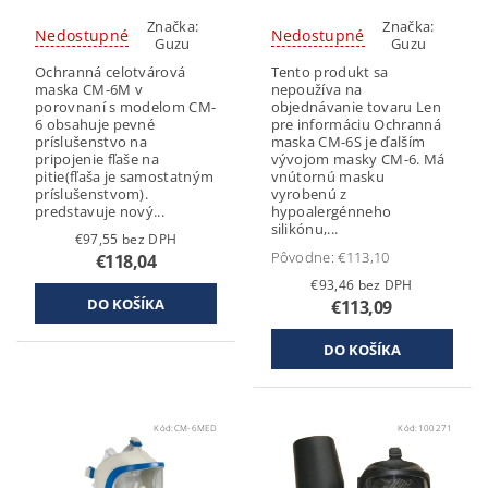
Značka:
Značka:
Nedostupné
Nedostupné
Guzu
Guzu
Ochranná celotvárová
Tento produkt sa
maska CM-6M v
nepoužíva na
porovnaní s modelom CM-
objednávanie tovaru Len
6 obsahuje pevné
pre informáciu Ochranná
príslušenstvo na
maska CM-6S je ďalším
pripojenie fľaše na
vývojom masky CM-6. Má
pitie(fľaša je samostatným
vnútornú masku
príslušenstvom).
vyrobenú z
predstavuje nový...
hypoalergénneho
silikónu,...
€97,55 bez DPH
Pôvodne:
€113,10
€118,04
€93,46 bez DPH
€113,09
Kód:
CM-6MED
Kód:
100271