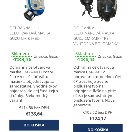
OCHRANNÁ
OCHRANNÁ
CELOTVÁROVÁ MASKA
CELOTVÁROVÁ MASKA
GUZU CM-6-MED
GUZU CM-6MP (TPE
VNÚTORNÁ POLOMASKA,
SO SYSTÉMOM PITIA)
Skladem -
Skladem -
Značka:
Guzu
Značka:
Guzu
Prodejna
Prodejna
Ochranná celotvárová
Ochranná celotvárová
maska CM-6-MED Pozor.
maska CM-6MP v
Filtre nie sú súčasťou
porovnaní s modelom CM-
masiek a objednávajú sa
6P obsahuje pevné
samostatne. Vhodné typy
príslušenstvo na
nájdete v dolnej časti tejto
pripojenie fľaše na pitie
stránky. Bielo-modrý
(fľaša je samostatným
variant...
príslušenstvom). Nová
generácia...
€114,58 bez DPH
€102,62 bez DPH
€138,64
€124,17