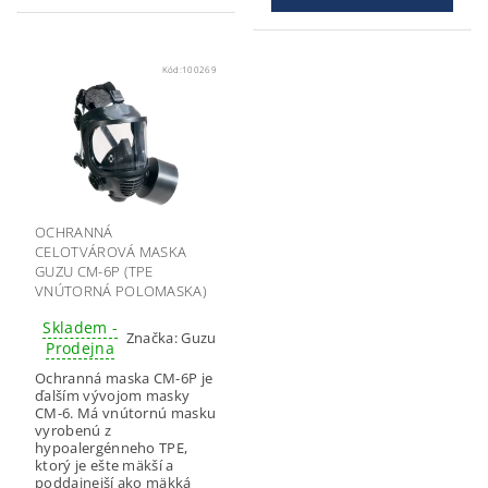
Kód:
100269
OCHRANNÁ
CELOTVÁROVÁ MASKA
GUZU CM-6P (TPE
VNÚTORNÁ POLOMASKA)
Skladem -
Značka:
Guzu
Prodejna
Ochranná maska CM-6P je
ďalším vývojom masky
CM-6. Má vnútornú masku
vyrobenú z
hypoalergénneho TPE,
ktorý je ešte mäkší a
poddajnejší ako mäkká