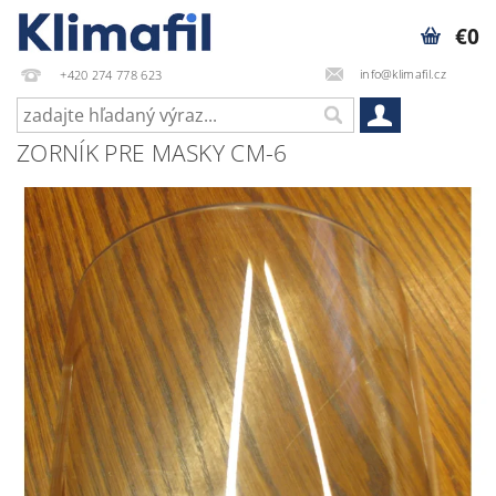
€0
info@klimafil.cz
+420 274 778 623
ZORNÍK PRE MASKY CM-6