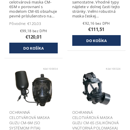
celotvárová maska CM-
samostatne. Vhodné typy
6SM v porovnaní s
nájdete v dolnej časti tejto
modelom CM-6S obsahuje
stránky. Veľmi robustná
pevné príslušenstvo na...
maska českej...
Pôvodne:
€120,03
€92,16 bez DPH
€111,51
€99,18 bez DPH
€120,01
Kód:
100654
Kód:
100324
OCHRANNÁ
OCHRANNÁ
CELOTVÁROVÁ MASKA
CELOTVÁROVÁ MASKA
GUZU CM-6M (SO
GUZU CM-6S (SILIKÓNOVÁ
SYSTÉMOM PITIA)
VNÚTORNÁ POLOMASKA)