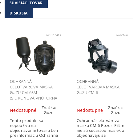
SÚVISIACI TOVAR
DISKUSIA
Kód:
100417
Kód:
CM-6
OCHRANNÁ
OCHRANNÁ
CELOTVÁROVÁ MASKA
CELOTVÁROVÁ MASKA
GUZU CM-6SM
GUZU CM-6
(SILIKÓNOVÁ VNÚTORNÁ
POLOMASKA, SO
Značka:
Značka:
SYSTÉMOM PITIA)
Nedostupné
Nedostupné
Guzu
Guzu
Tento produkt sa
Ochranná celotvárová
nepoužíva na
maska CM-6 Pozor. Filtre
objednávanie tovaru Len
nie sú súčasťou masiek a
pre informáciu Ochranná
objednávajú sa