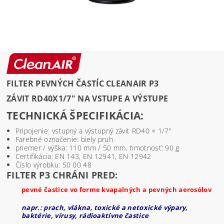
FILTER PEVNÝCH ČASTÍC CLEANAIR P3
ZÁVIT RD40X1/7" NA VSTUPE A VÝSTUPE
TECHNICKÁ ŠPECIFIKÁCIA:
Pripojenie: vstupný a výstupný závit RD40 × 1/7"
Farebné označenie: biely pruh
priemer / výška: 110 mm / 50 mm, hmotnosť: 90 g
Certifikácia: EN 143, EN 12941, EN 12942
Číslo výrobku: 50 00 48
FILTER P3 CHRÁNI PRED:
pevné častice vo forme kvapalných a pevných aerosólov
napr.: prach, vlákna, toxické a netoxické výpary,
baktérie, vírusy, rádioaktívne častice