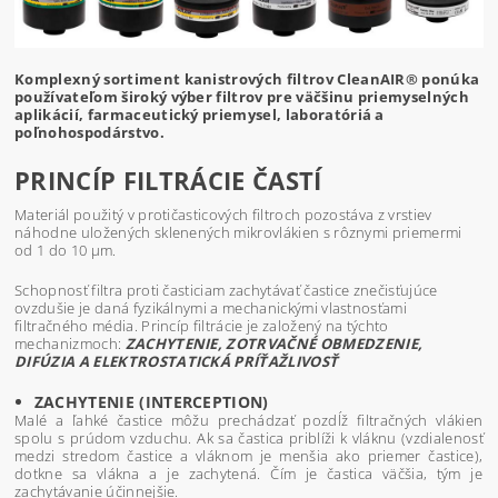
Komplexný sortiment kanistrových filtrov CleanAIR® ponúka
používateľom široký výber filtrov pre väčšinu priemyselných
aplikácií, farmaceutický priemysel, laboratóriá a
poľnohospodárstvo.
PRINCÍP FILTRÁCIE ČASTÍ
Materiál použitý v protičasticových filtroch pozostáva z vrstiev
náhodne uložených sklenených mikrovlákien s rôznymi priemermi
od 1 do 10 μm.
Schopnosť filtra proti časticiam zachytávať častice znečisťujúce
ovzdušie je daná fyzikálnymi a mechanickými vlastnosťami
filtračného média. Princíp filtrácie je založený na týchto
mechanizmoch:
ZACHYTENIE, ZOTRVAČNÉ OBMEDZENIE,
DIFÚZIA A ELEKTROSTATICKÁ PRÍŤAŽLIVOSŤ
ZACHYTENIE (INTERCEPTION)
Malé a ľahké častice môžu prechádzať pozdĺž filtračných vlákien
spolu s prúdom vzduchu. Ak sa častica priblíži k vláknu (vzdialenosť
medzi stredom častice a vláknom je menšia ako priemer častice),
dotkne sa vlákna a je zachytená. Čím je častica väčšia, tým je
zachytávanie účinnejšie.