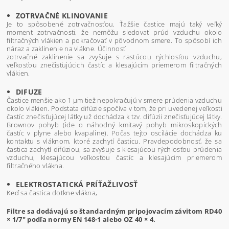
ZOTRVAČNÉ KLINOVANIE
Je to spôsobené zotrvačnosťou. Ťažšie častice majú taký veľký
moment zotrvačnosti, že nemôžu sledovať prúd vzduchu okolo
filtračných vlákien a pokračovať v pôvodnom smere. To spôsobí ich
náraz a zaklinenie na vlákne. Účinnosť
zotrvačné zaklinenie sa zvyšuje s rastúcou rýchlosťou vzduchu,
veľkosťou znečisťujúcich častíc a klesajúcim priemerom filtračných
vlákien.
DIFUZE
Častice menšie ako 1 μm tiež nepokračujú v smere prúdenia vzduchu
okolo vlákien. Podstata difúzie spočíva v tom, že pri uvedenej veľkosti
častíc znečisťujúcej látky už dochádza k tzv. difúzii znečisťujúcej látky.
Brownov pohyb (ide o náhodný kmitavý pohyb mikroskopických
častíc v plyne alebo kvapaline). Počas tejto oscilácie dochádza ku
kontaktu s vláknom, ktoré zachytí časticu. Pravdepodobnosť, že sa
častica zachytí difúziou, sa zvyšuje s klesajúcou rýchlosťou prúdenia
vzduchu, klesajúcou veľkosťou častíc a klesajúcim priemerom
filtračného vlákna.
ELEKTROSTATICKÁ PRÍŤAŽLIVOSŤ
Keď sa častica dotkne vlákna,
Filtre sa dodávajú so štandardným pripojovacím závitom RD40
× 1/7" podľa normy EN 148-1 alebo OZ 40 × 4.