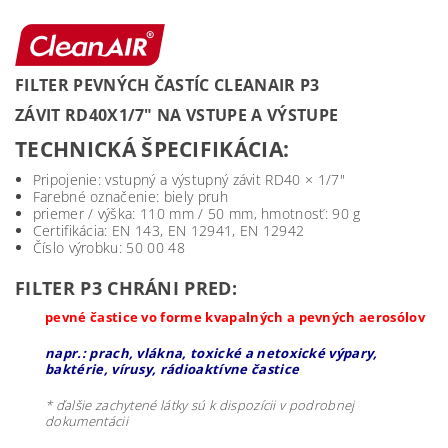
FILTER PEVNÝCH ČASTÍC CLEANAIR P3
ZÁVIT RD40X1/7" NA VSTUPE A VÝSTUPE
TECHNICKÁ ŠPECIFIKÁCIA:
Pripojenie: vstupný a výstupný závit RD40 × 1/7"
Farebné označenie: biely pruh
priemer / výška: 110 mm / 50 mm, hmotnosť: 90 g
Certifikácia: EN 143, EN 12941, EN 12942
Číslo výrobku: 50 00 48
FILTER P3 CHRÁNI PRED:
pevné častice vo forme kvapalných a pevných aerosólov
napr.: prach, vlákna, toxické a netoxické výpary,
baktérie, vírusy, rádioaktívne častice
* ďalšie zachytené látky sú k dispozícii v podrobnej
dokumentácii