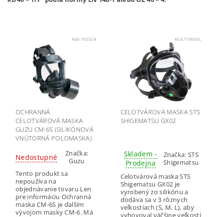
Kód:
100324
Kód:
710600L
OCHRANNÁ
CELOTVÁROVÁ MASKA STS
CELOTVÁROVÁ MASKA
SHIGEMATSU GX02
GUZU CM-6S (SILIKÓNOVÁ
VNÚTORNÁ POLOMASKA)
Značka:
Skladem -
Značka:
STS
Nedostupné
Guzu
Shigematsu
Prodejna
Tento produkt sa
Celotvárová maska STS
nepoužíva na
Shigematsu GX02 je
objednávanie tovaru Len
vyrobený zo silikónu a
pre informáciu Ochranná
dodáva sa v 3 rôznych
maska CM-6S je ďalším
veľkostiach (S, M, L), aby
vývojom masky CM-6. Má
vyhovoval väčšine veľkostí