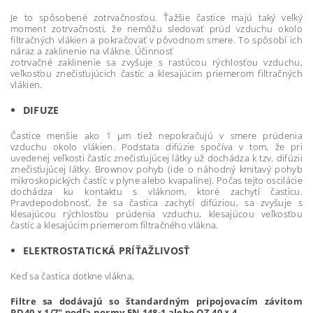
Je to spôsobené zotrvačnosťou. Ťažšie častice majú taký veľký
moment zotrvačnosti, že nemôžu sledovať prúd vzduchu okolo
filtračných vlákien a pokračovať v pôvodnom smere. To spôsobí ich
náraz a zaklinenie na vlákne. Účinnosť
zotrvačné zaklinenie sa zvyšuje s rastúcou rýchlosťou vzduchu,
veľkosťou znečisťujúcich častíc a klesajúcim priemerom filtračných
vlákien.
DIFUZE
Častice menšie ako 1 μm tiež nepokračujú v smere prúdenia
vzduchu okolo vlákien. Podstata difúzie spočíva v tom, že pri
uvedenej veľkosti častíc znečisťujúcej látky už dochádza k tzv. difúzii
znečisťujúcej látky. Brownov pohyb (ide o náhodný kmitavý pohyb
mikroskopických častíc v plyne alebo kvapaline). Počas tejto oscilácie
dochádza ku kontaktu s vláknom, ktoré zachytí časticu.
Pravdepodobnosť, že sa častica zachytí difúziou, sa zvyšuje s
klesajúcou rýchlosťou prúdenia vzduchu, klesajúcou veľkosťou
častíc a klesajúcim priemerom filtračného vlákna.
ELEKTROSTATICKÁ PRÍŤAŽLIVOSŤ
Keď sa častica dotkne vlákna,
Filtre sa dodávajú so štandardným pripojovacím závitom
RD40 × 1/7" podľa normy EN 148-1 alebo OZ 40 × 4.