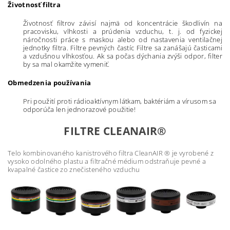
Životnosť filtra
Životnosť filtrov závisí najmä od koncentrácie škodlivín na
pracovisku, vlhkosti a prúdenia vzduchu, t. j. od fyzickej
náročnosti práce s maskou alebo od nastavenia ventilačnej
jednotky filtra. Filtre pevných častíc Filtre sa zanášajú časticami
a vzdušnou vlhkosťou. Ak sa počas dýchania zvýši odpor, filter
by sa mal okamžite vymeniť.
Obmedzenia používania
Pri použití proti rádioaktívnym látkam, baktériám a vírusom sa
odporúča len jednorazové použitie!
FILTRE CLEANAIR®
Telo kombinovaného kanistrového filtra CleanAIR ® je vyrobené z
vysoko odolného plastu a filtračné médium odstraňuje pevné a
kvapalné častice zo znečisteného vzduchu