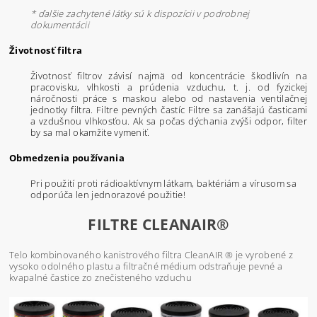
* ďalšie zachytené látky sú k dispozícii v podrobnej
dokumentácii
Životnosť filtra
Životnosť filtrov závisí najmä od koncentrácie škodlivín na
pracovisku, vlhkosti a prúdenia vzduchu, t. j. od fyzickej
náročnosti práce s maskou alebo od nastavenia ventilačnej
jednotky filtra. Filtre pevných častíc Filtre sa zanášajú časticami
a vzdušnou vlhkosťou. Ak sa počas dýchania zvýši odpor, filter
by sa mal okamžite vymeniť.
Obmedzenia používania
Pri použití proti rádioaktívnym látkam, baktériám a vírusom sa
odporúča len jednorazové použitie!
FILTRE CLEANAIR®
Telo kombinovaného kanistrového filtra CleanAIR ® je vyrobené z
vysoko odolného plastu a filtračné médium odstraňuje pevné a
kvapalné častice zo znečisteného vzduchu