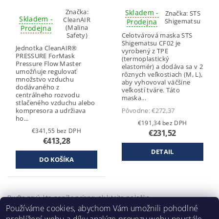
Značka:
Skladem -
Značka:
STS
Skladem -
CleanAIR
Shigematsu
Prodejna
(Malina
Prodejna
Safety)
Celotvárová maska STS
Shigematsu CF02 je
Jednotka CleanAIR®
vyrobený z TPE
PRESSURE ForMask
(termoplastický
Pressure Flow Master
elastomér) a dodáva sa v 2
umožňuje regulovať
rôznych veľkostiach (M, L),
množstvo vzduchu
aby vyhovoval väčšine
dodávaného z
veľkostí tváre. Táto
centrálneho rozvodu
maska...
stlačeného vzduchu alebo
kompresora a udržiava
Pôvodne:
€272,37
ho...
€191,34 bez DPH
€341,55 bez DPH
€231,52
€413,28
DETAIL
Buďte prvý, kto napíše príspevok k tejto položke.
Používáme cookies, abychom Vám umožnili pohodlné
Pridať komentár