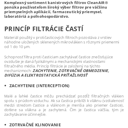
Komplexný sortiment kanistrových filtrov CleanAIR®
ponúka používateľom široký výber filtrov pre väčšinu
priemyselných aplikácií, farmaceutický priemysel,
laboratóriá a poľnohospodárstvo.
PRINCÍP FILTRÁCIE ČASTÍ
Materiál použitý v protičasticových filtroch pozostáva z vrstiev
náhodne uložených sklenených mikrovlákien s rôznymi priemermi
od 1 do 10 μm.
Schopnosť filtra proti časticiam zachytávať častice znečisťujúce
ovzdušie je daná fyzikálnymi a mechanickými vlastnosťami
filtračného média. Princíp filtrácie je založený na týchto
mechanizmoch:
ZACHYTENIE, ZOTRVAČNÉ OBMEDZENIE,
DIFÚZIA A ELEKTROSTATICKÁ PRÍŤAŽLIVOSŤ
ZACHYTENIE (INTERCEPTION)
Malé a ľahké častice môžu prechádzať pozdĺž filtračných vlákien
spolu s prúdom vzduchu. Ak sa častica priblíži k vláknu (vzdialenosť
medzi stredom častice a vláknom je menšia ako priemer častice),
dotkne sa vlákna a je zachytená. Čím je častica väčšia, tým je
zachytávanie účinnejšie.
ZOTRVAČNÉ KLINOVANIE