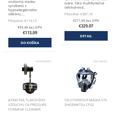
vnútornú masku
tváre. Táto multifunkčná
vyrobenú z
celotvárová...
hypoalergénneho
silikónu,...
Pôvodne:
€387,16
Pôvodne:
€113,10
€271,96 bez DPH
€329,07
€93,46 bez DPH
€113,09
DETAIL
Kód:
650000PC
Kód:
720600L
JEDNOTKA TLAKOVÉHO
CELOTVÁROVÁ MASKA STS
VZDUCHU CA PRESSURE
SHIGEMATSU CF02
FORMASK CLEANAIR