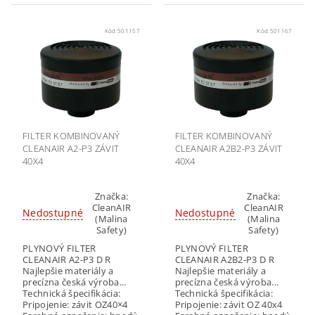
Kód:
501157
Kód:
501167
FILTER KOMBINOVANÝ
FILTER KOMBINOVANÝ
CLEANAIR A2-P3 ZÁVIT
CLEANAIR A2B2-P3 ZÁVIT
40X4
40X4
Značka:
Značka:
CleanAIR
CleanAIR
Nedostupné
Nedostupné
(Malina
(Malina
Safety)
Safety)
PLYNOVÝ FILTER
PLYNOVÝ FILTER
CLEANAIR A2-P3 D R
CLEANAIR A2B2-P3 D R
Najlepšie materiály a
Najlepšie materiály a
precízna česká výroba...
precízna česká výroba...
Technická špecifikácia:
Technická špecifikácia:
Pripojenie: závit OZ40×4
Pripojenie: závit OZ 40x4