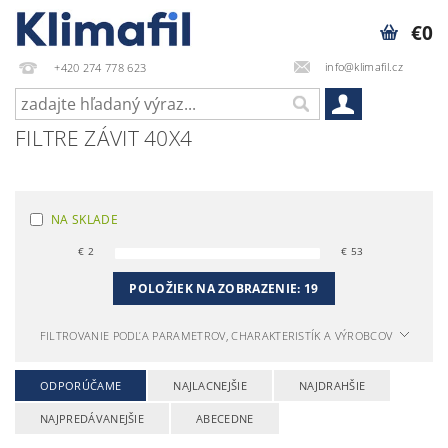
€0
info@klimafil.cz
+420 274 778 623
FILTRE ZÁVIT 40X4
NA SKLADE
€
2
€
53
POLOŽIEK NA ZOBRAZENIE:
19
FILTROVANIE PODĽA PARAMETROV, CHARAKTERISTÍK A VÝROBCOV
ODPORÚČAME
NAJLACNEJŠIE
NAJDRAHŠIE
NAJPREDÁVANEJŠIE
ABECEDNE