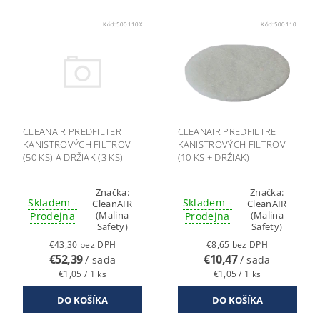
Kód:
500110X
Kód:
500110
CLEANAIR PREDFILTER
CLEANAIR PREDFILTRE
KANISTROVÝCH FILTROV
KANISTROVÝCH FILTROV
(50 KS) A DRŽIAK (3 KS)
(10 KS + DRŽIAK)
Značka:
Značka:
Skladem -
Skladem -
CleanAIR
CleanAIR
(Malina
(Malina
Prodejna
Prodejna
Safety)
Safety)
€43,30 bez DPH
€8,65 bez DPH
€52,39
€10,47
/ sada
/ sada
€1,05 / 1 ks
€1,05 / 1 ks