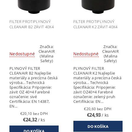
FILTER PROTIPLYNOVÝ
FILTER PROTIPLYNOVÝ
CLEANAIR B2 ZÁVIT 40X4
CLEANAIR K2 ZÁVIT 40X4
Značka:
Značka:
CleanAIR
CleanAIR
Nedostupné
Nedostupné
(Malina
(Malina
Safety)
Safety)
PLYNOVÝ FILTER
PLYNOVÝ FILTER
CLEANAIR B2 Najlepšie
CLEANAIR K2 Najlepšie
materiály a precízna česká
materiály a precízna česká
výroba... Technická
výroba... Technická
špecifikácia: Pripojenie:
špecifikácia: Pripojenie:
závit OZ 40×4 Farebné
závit OZ40×4 Farebné
označenie: sivé
označenie: zelený pruh
Certifikácia: EN 14387,
Certifikácia: EN...
EN...
€20,60 bez DPH
€20,10 bez DPH
€24,93
/ ks
€24,32
/ ks