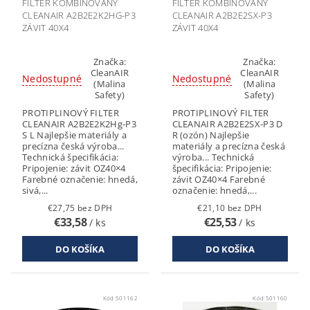
FILTER KOMBINOVANÝ
FILTER KOMBINOVANÝ
CLEANAIR A2B2E2K2HG-P3
CLEANAIR A2B2E2SX-P3
ZÁVIT 40X4
ZÁVIT 40X4
Značka:
Značka:
CleanAIR
CleanAIR
Nedostupné
Nedostupné
(Malina
(Malina
Safety)
Safety)
PROTIPLINOVÝ FILTER
PROTIPLINOVÝ FILTER
CLEANAIR A2B2E2K2Hg-P3
CLEANAIR A2B2E2SX-P3 D
S L Najlepšie materiály a
R (ozón) Najlepšie
precízna česká výroba...
materiály a precízna česká
Technická špecifikácia:
výroba... Technická
Pripojenie: závit OZ40×4
špecifikácia: Pripojenie:
Farebné označenie: hnedá,
závit OZ40×4 Farebné
sivá,...
označenie: hnedá,...
€27,75 bez DPH
€21,10 bez DPH
€33,58
€25,53
/ ks
/ ks
Kód:
501162
Kód:
501160