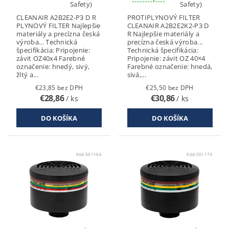
Safety)
Safety)
CLEANAIR A2B2E2-P3 D R
PROTIPLYNOVÝ FILTER
PLYNOVÝ FILTER Najlepšie
CLEANAIR A2B2E2K2-P3 D
materiály a precízna česká
R Najlepšie materiály a
výroba... Technická
precízna česká výroba...
špecifikácia: Pripojenie:
Technická špecifikácia:
závit OZ40x4 Farebné
Pripojenie: závit OZ 40×4
označenie: hnedý, sivý,
Farebné označenie: hnedá,
žltý a...
sivá,...
€23,85 bez DPH
€25,50 bez DPH
€28,86
€30,86
/ ks
/ ks
Kód:
501166
Kód:
501173