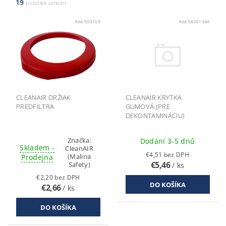
19
položiek celkom
Kód:
500109
Kód:
580013AA
CLEANAIR DRŽIAK
CLEANAIR KRYTKA
PREDFILTRA
GUMOVÁ (PRE
DEKONTAMINÁCIU)
Značka:
Dodání 3-5 dnů
Skladem -
CleanAIR
€4,51 bez DPH
(Malina
Prodejna
€5,46
Safety)
/ ks
€2,20 bez DPH
€2,66
/ ks