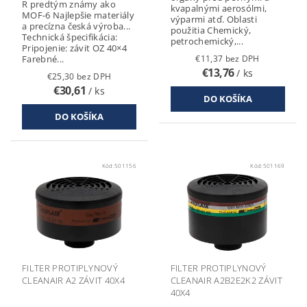
R predtým známy ako
kvapalnými aerosólmi,
MOF-6 Najlepšie materiály
výparmi atď. Oblasti
a precízna česká výroba...
použitia Chemický,
Technická špecifikácia:
petrochemický,...
Pripojenie: závit OZ 40×4
Farebné...
€11,37 bez DPH
€13,76
/ ks
€25,30 bez DPH
€30,61
/ ks
Kód:
501156
Kód:
501169
FILTER PROTIPLYNOVÝ
FILTER PROTIPLYNOVÝ
CLEANAIR A2 ZÁVIT 40X4
CLEANAIR A2B2E2K2 ZÁVIT
40X4