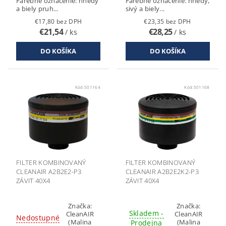
Farebné označenie: hnedý
Farebné označenie: hnedý,
a biely pruh...
sivý a biely...
€17,80 bez DPH
€23,35 bez DPH
€21,54
€28,25
/ ks
/ ks
Kód:
501164
Kód:
501168
FILTER KOMBINOVANÝ
FILTER KOMBINOVANÝ
CLEANAIR A2B2E2-P3
CLEANAIR A2B2E2K2-P3
ZÁVIT 40X4
ZÁVIT 40X4
Značka:
Značka:
Skladem -
CleanAIR
CleanAIR
Nedostupné
(Malina
(Malina
Prodejna