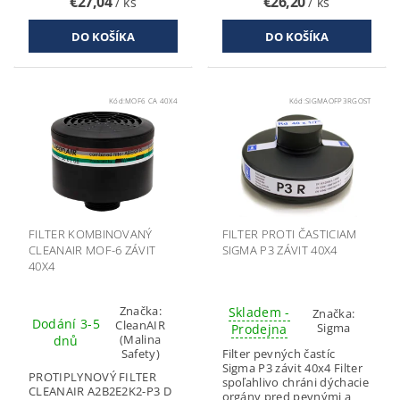
€27,04
€26,20
/ ks
/ ks
Kód:
MOF6 CA 40X4
Kód:
SIGMAOFP3RGOST
FILTER KOMBINOVANÝ
FILTER PROTI ČASTICIAM
CLEANAIR MOF-6 ZÁVIT
SIGMA P3 ZÁVIT 40X4
40X4
Značka:
Skladem -
Značka:
Dodání 3-5
CleanAIR
Sigma
Prodejna
(Malina
dnů
Safety)
Filter pevných častíc
Sigma P3 závit 40x4 Filter
PROTIPLYNOVÝ FILTER
spoľahlivo chráni dýchacie
CLEANAIR A2B2E2K2-P3 D
orgány pred pevnými a