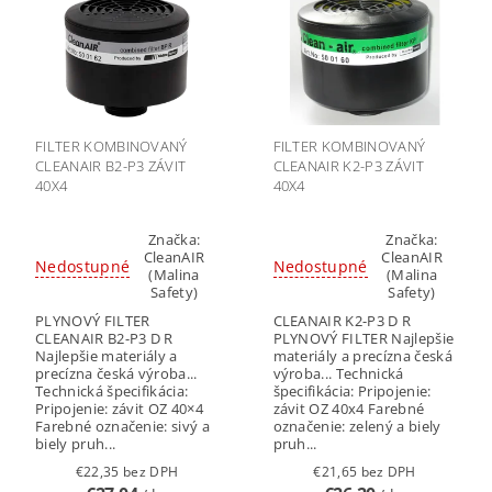
FILTER KOMBINOVANÝ
FILTER KOMBINOVANÝ
CLEANAIR B2-P3 ZÁVIT
CLEANAIR K2-P3 ZÁVIT
40X4
40X4
Značka:
Značka:
CleanAIR
CleanAIR
Nedostupné
Nedostupné
(Malina
(Malina
Safety)
Safety)
PLYNOVÝ FILTER
CLEANAIR K2-P3 D R
CLEANAIR B2-P3 D R
PLYNOVÝ FILTER Najlepšie
Najlepšie materiály a
materiály a precízna česká
precízna česká výroba...
výroba... Technická
Technická špecifikácia:
špecifikácia: Pripojenie:
Pripojenie: závit OZ 40×4
závit OZ 40x4 Farebné
Farebné označenie: sivý a
označenie: zelený a biely
biely pruh...
pruh...
€22,35 bez DPH
€21,65 bez DPH