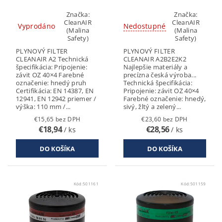
Značka:
Značka:
CleanAIR
CleanAIR
Vyprodáno
Nedostupné
(Malina
(Malina
Safety)
Safety)
PLYNOVÝ FILTER
PLYNOVÝ FILTER
CLEANAIR A2 Technická
CLEANAIR A2B2E2K2
špecifikácia: Pripojenie:
Najlepšie materiály a
závit OZ 40×4 Farebné
precízna česká výroba...
označenie: hnedý pruh
Technická špecifikácia:
Certifikácia: EN 14387, EN
Pripojenie: závit OZ 40×4
12941, EN 12942 priemer /
Farebné označenie: hnedý,
výška: 110 mm /...
sivý, žltý a zelený...
€15,65 bez DPH
€23,60 bez DPH
€18,94
€28,56
/ ks
/ ks
Kód:
501161
Kód:
501159