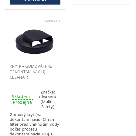
Kód:
580013
KRYTKA GUMOVÁ (PRE
DEKONTAMINÁCIU)
CLEANAIR
Značka:
Skladem -
CleanAIR
(Malina
Prodejna
Safety)
Gumový kryt (na
dekontamináciu) Chráni
filter pred vniknutím vody
počas procesu
dekontaminácie. OBJ. Č.: