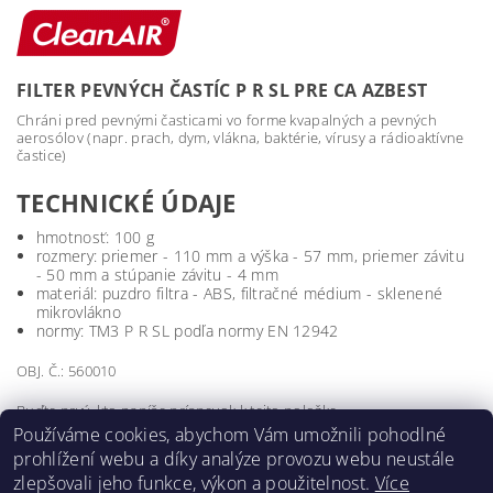
FILTER PEVNÝCH ČASTÍC P R SL PRE CA AZBEST
Chráni pred pevnými časticami vo forme kvapalných a pevných
aerosólov (napr. prach, dym, vlákna, baktérie, vírusy a rádioaktívne
častice)
TECHNICKÉ ÚDAJE
hmotnosť: 100 g
rozmery: priemer - 110 mm a výška - 57 mm, priemer závitu
- 50 mm a stúpanie závitu - 4 mm
materiál: puzdro filtra - ABS, filtračné médium - sklenené
mikrovlákno
normy: TM3 P R SL podľa normy EN 12942
OBJ. Č.: 560010
Buďte prvý, kto napíše príspevok k tejto položke.
Používáme cookies, abychom Vám umožnili pohodlné
Pridať komentár
prohlížení webu a díky analýze provozu webu neustále
zlepšovali jeho funkce, výkon a použitelnost.
Více