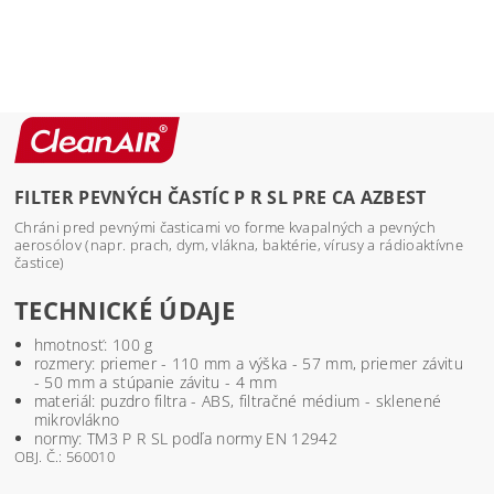
FILTER PEVNÝCH ČASTÍC P R SL PRE CA AZBEST
Chráni pred pevnými časticami vo forme kvapalných a pevných
aerosólov (napr. prach, dym, vlákna, baktérie, vírusy a rádioaktívne
častice)
TECHNICKÉ ÚDAJE
hmotnosť: 100 g
rozmery: priemer - 110 mm a výška - 57 mm, priemer závitu
- 50 mm a stúpanie závitu - 4 mm
materiál: puzdro filtra - ABS, filtračné médium - sklenené
mikrovlákno
normy: TM3 P R SL podľa normy EN 12942
OBJ. Č.: 560010