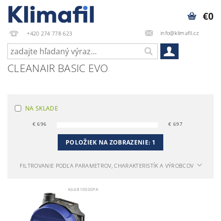
€0
info@klimafil.cz
+420 274 778 623
CLEANAIR BASIC EVO
NA SKLADE
€
696
€
697
POLOŽIEK NA ZOBRAZENIE:
1
FILTROVANIE PODĽA PARAMETROV, CHARAKTERISTÍK A VÝROBCOV
Kód:
810000PA