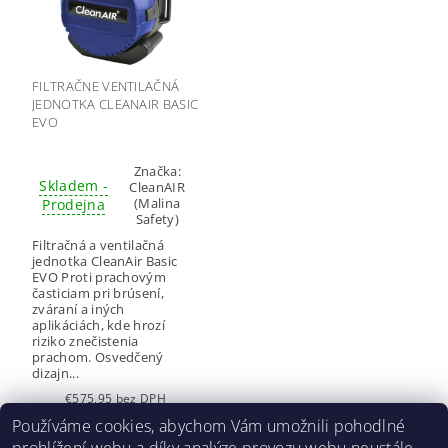
FILTRAČNE VENTILAČNÁ
JEDNOTKA CLEANAIR BASIC
EVO
Značka:
Skladem -
CleanAIR
(Malina
Prodejna
Safety)
Filtračná a ventilačná
jednotka CleanAir Basic
EVO Proti prachovým
časticiam pri brúsení,
zváraní a iných
aplikáciách, kde hrozí
riziko znečistenia
prachom. Osvedčený
dizajn...
€575,95 bez DPH
€696,90
/ ks
Používáme cookies, abychom Vám umožnili pohodlné