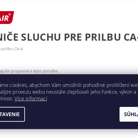
IČE SLUCHU PRE PRILBU CA
e prilbu CA-4
apíše príspevok k tejto položke.
omentár
áme cookies, abychom Vám umožnili pohodlné prohlížení we
nalýze provozu webu neustále zlepšovali jeho funkce, výkon a
elnost.
Více informací
TAVENIE
SÚHL