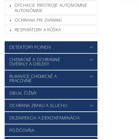
DÝCHACIE PRÍSTROJE AUTONÓMNE
AUTONÓMNE
OCHRANA PRI ZVÁRANÍ
RESPIRÁTORY A RŮŠKA
DETEKTORY PLYNOV
CHEMICKÉ A OCHRANNÉ
OVERALY A OBLEKY
RUKAVICE CHEMICKÉ A
PRACOVNÉ
OBUV, ČIŽMY
OCHRANA ZRAKU A SLUCHU
DEZINFEKCIA A DEKONTAMINÁCIA
POŽIČOVŇA