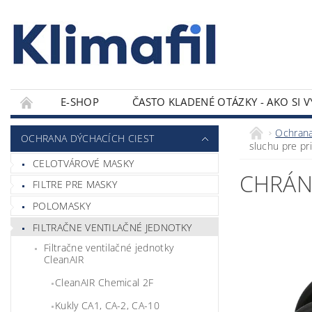
E-SHOP
ČASTO KLADENÉ OTÁZKY - AKO SI 
KONTAKTY
Ochrana
OCHRANA DÝCHACÍCH CIEST
sluchu pre pr
CELOTVÁROVÉ MASKY
CHRÁNI
FILTRE PRE MASKY
POLOMASKY
FILTRAČNE VENTILAČNÉ JEDNOTKY
Filtračne ventilačné jednotky
CleanAIR
CleanAIR Chemical 2F
Kukly CA1, CA-2, CA-10