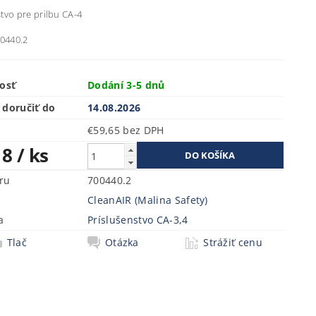
tvo pre prilbu CA-4
00440.2
osť
Dodání 3-5 dnů
doručiť do
14.08.2026
€59,65 bez DPH
18
/ ks
ru
700440.2
CleanAIR (Malina Safety)
a
Príslušenstvo CA-3,4
Tlač
Otázka
Strážiť cenu