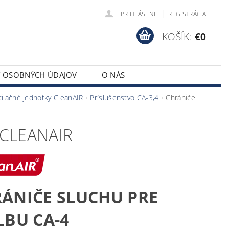
|
PRIHLÁSENIE
REGISTRÁCIA
KOŠÍK:
€0
Y OSOBNÝCH ÚDAJOV
O NÁS
tilačné jednotky CleanAIR
Príslušenstvo CA-3,4
Chrániče
 CLEANAIR
ÁNIČE SLUCHU PRE
LBU CA-4