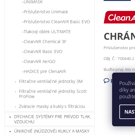
UNIMASK
Príslušenstvo Unimask
Príslušenstvo CleanAIR Basic EVO
Tlakový oblek ULTIMATE
CHRÁN
CleanAIR Chemical 3F
Príslušenstvo pr
CleanAIR Basic EVO
OBJ. Č.: 700440.2
CleanAIR AerGO
Buďte prvý, kto n
HADICE pre ClenaAIR
Pridať k
Filtračne ventilačné jednotky 3M
Použív
díky a
Filtračne ventilačné jednotky Scott
použit
ProFlow
Zváracie masky a kukly s filtráciou
NAS
DÝCHACIE SYSTÉMY PRE PRÍVOD TLAK.
VZDUCHU
ÚNIKOVÉ (NÚDZOVÉ) KUKLY A MASKY