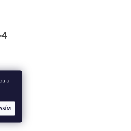
-4
bu a
ASÍM