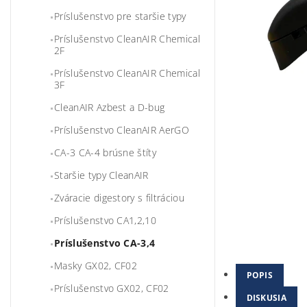
Príslušenstvo pre staršie typy
Príslušenstvo CleanAIR Chemical
2F
Príslušenstvo CleanAIR Chemical
3F
CleanAIR Azbest a D-bug
Príslušenstvo CleanAIR AerGO
CA-3 CA-4 brúsne štíty
Staršie typy CleanAIR
Zváracie digestory s filtráciou
Príslušenstvo CA1,2,10
Príslušenstvo CA-3,4
Masky GX02, CF02
POPIS
Príslušenstvo GX02, CF02
DISKUSIA