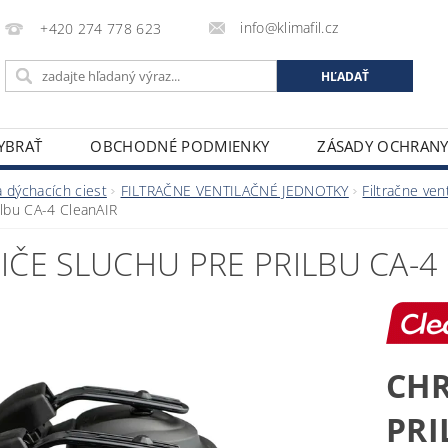
info@klimafil.cz
+420 274 778 623
VYBRAŤ
OBCHODNÉ PODMIENKY
ZÁSADY OCHRAN
 dýchacích ciest
FILTRAČNE VENTILAČNÉ JEDNOTKY
Filtračne ven
ilbu CA-4 CleanAIR
ČE SLUCHU PRE PRILBU CA-4
CHR
PRI