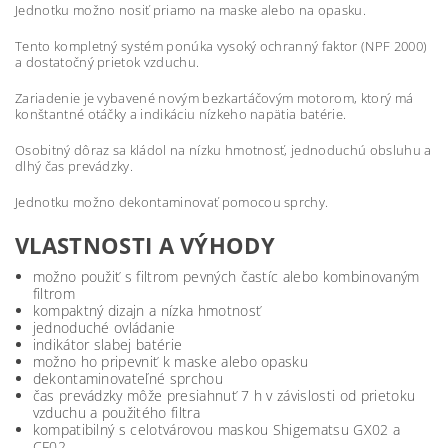
Jednotku možno nosiť priamo na maske alebo na opasku.
Tento kompletný systém ponúka vysoký ochranný faktor (NPF 2000)
a dostatočný prietok vzduchu.
Zariadenie je vybavené novým bezkartáčovým motorom, ktorý má
konštantné otáčky a indikáciu nízkeho napätia batérie.
Osobitný dôraz sa kládol na nízku hmotnosť, jednoduchú obsluhu a
dlhý čas prevádzky.
Jednotku možno dekontaminovať pomocou sprchy.
VLASTNOSTI A VÝHODY
možno použiť s filtrom pevných častíc alebo kombinovaným
filtrom
kompaktný dizajn a nízka hmotnosť
jednoduché ovládanie
indikátor slabej batérie
možno ho pripevniť k maske alebo opasku
dekontaminovateľné sprchou
čas prevádzky môže presiahnuť 7 h v závislosti od prietoku
vzduchu a použitého filtra
kompatibilný s celotvárovou maskou Shigematsu GX02 a
CF02