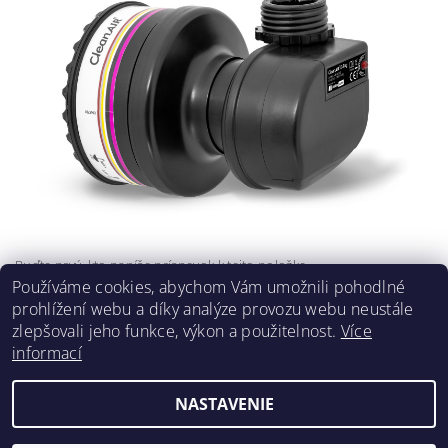
Buďte prvý, kto napíše príspevok k tejto položke.
Používáme cookies, abychom Vám umožnili pohodlné
Pridať komentár
prohlížení webu a díky analýze provozu webu neustále
zlepšovali jeho funkce, výkon a použitelnost.
Více
informací
NASTAVENIE
2026 ©
Klimafil
, všetky práva vyhradené