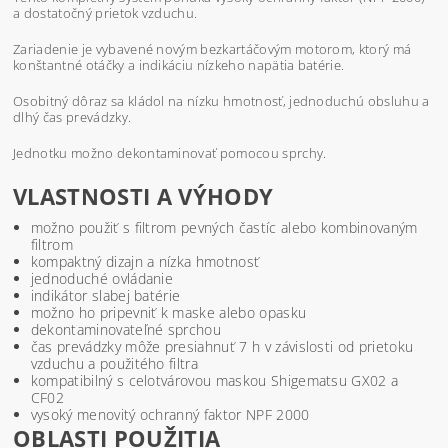
a dostatočný prietok vzduchu.
Zariadenie je vybavené novým bezkartáčovým motorom, ktorý má
konštantné otáčky a indikáciu nízkeho napätia batérie.
Osobitný dôraz sa kládol na nízku hmotnosť, jednoduchú obsluhu a
dlhý čas prevádzky.
Jednotku možno dekontaminovať pomocou sprchy.
VLASTNOSTI A VÝHODY
možno použiť s filtrom pevných častíc alebo kombinovaným
filtrom
kompaktný dizajn a nízka hmotnosť
jednoduché ovládanie
indikátor slabej batérie
možno ho pripevniť k maske alebo opasku
dekontaminovateľné sprchou
čas prevádzky môže presiahnuť 7 h v závislosti od prietoku
vzduchu a použitého filtra
kompatibilný s celotvárovou maskou Shigematsu GX02 a
CF02
vysoký menovitý ochranný faktor NPF 2000
OBLASTI POUŽITIA