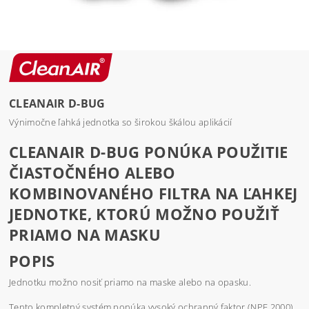
CLEANAIR D-BUG
Výnimočne ľahká jednotka so širokou škálou aplikácií
CLEANAIR D-BUG PONÚKA POUŽITIE
ČIASTOČNÉHO ALEBO
KOMBINOVANÉHO FILTRA NA ĽAHKEJ
JEDNOTKE, KTORÚ MOŽNO POUŽIŤ
PRIAMO NA MASKU
POPIS
Jednotku možno nosiť priamo na maske alebo na opasku.
Tento kompletný systém ponúka vysoký ochranný faktor (NPF 2000)