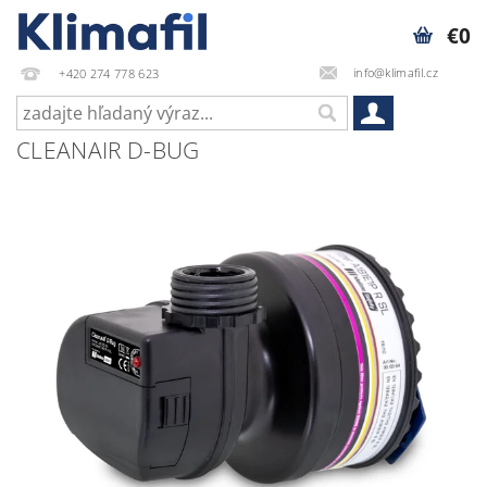
€0
info@klimafil.cz
+420 274 778 623
CLEANAIR D-BUG