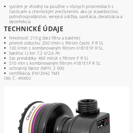
systém je vhodný na použitie v rôznych prostrediach s
časticami a chemickým znečistením, ako je stavebníctvo,
poľnohospodárstvo, verejná údržba, sanitácia, deratizácia a
dezinfekcia
TECHNICKÉ ÚDAJE
hmotnosť: 210 g (bez filtra a batérie)
prietok vzduchu: 200 l/min s filtrom častíc P R SL
100 l/min s kombinovaným filtrom A1B1E1P R SL
batéria: Li-lon 7,2 V/2,6 Ah
čas prevádzky: 460 minút s filtrom P R SL
510 min s kombinovaným filtrom A1B1E1P R SL
ochranný faktor (NPF): 2 000
certifikácia: EN12942 TM3
OBJ. Č.: 490002