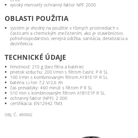
vysoký menovitý ochranný faktor NPF 2000
OBLASTI POUŽITIA
systém je vhodný na použitie v rôznych prostrediach s
časticami a chemickým znečistením, ako je stavebníctvo,
poľnohospodárstvo, verejná údržba, sanitácia, deratizácia a
dezinfekcia
TECHNICKÉ ÚDAJE
hmotnosť: 210 g (bez filtra a batérie)
prietok vzduchu: 200 l/min s filtrom častíc P R SL
100 l/min s kombinovaným filtrom A1B1E1P R SL
batéria: Li-lon 7,2 V/2,6 Ah
čas prevádzky: 460 minút s filtrom P R SL
510 min s kombinovaným filtrom A1B1E1P R SL
ochranný faktor (NPF): 2 000
certifikácia: EN12942 TM3
OBJ. Č.: 490002