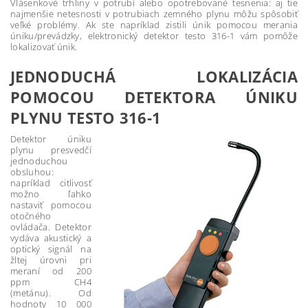
Vlásenkové trhliny v potrubí alebo opotrebované tesnenia: aj tie
najmenšie netesnosti v potrubiach zemného plynu môžu spôsobiť
veľké problémy. Ak ste napríklad zistili únik pomocou merania
úniku/prevádzky, elektronický detektor testo 316-1 vám pomôže
lokalizovať únik.
JEDNODUCHÁ LOKALIZÁCIA
POMOCOU DETEKTORA ÚNIKU
PLYNU TESTO 316-1
Detektor úniku
plynu presvedčí
jednoduchou
obsluhou:
napríklad citlivosť
možno ľahko
nastaviť pomocou
otočného
ovládača. Detektor
vydáva akustický a
optický signál na
žltej úrovni pri
meraní od 200
ppm CH4
(metánu). Od
hodnoty 10 000