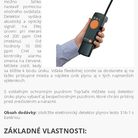
možno ľahko
nastaviť pomocou
otočného ovládača.
Detektor vydáva
akustický a optický
signál na žltej
úrovni pri meraní
od 200 ppm CH4
(metánu). Od
hodnoty 10 000
ppm CH4 sa
kontrolky alarmu
zmenia na červené.
Môžete zistiť, kedy
sa blížite k bodu úniku. Vďaka flexibilnej sonde sa dostanete aj na
ťažko prístupné miesta a nájdete únik plynu aj v tých najmenších
výklenkoch.
S voliteľným ochranným puzdrom TopSafe môžete svoj detektor
úniku plynu vybaviť aj bezpečnostným puzdrom, ktoré chráni prístroj
pred znečistením a nárazmi.
Obsah dodávky:
obdržíte elektronický detektor plynov testo 316-1 s
batériou.
ZÁKLADNÉ VLASTNOSTI: