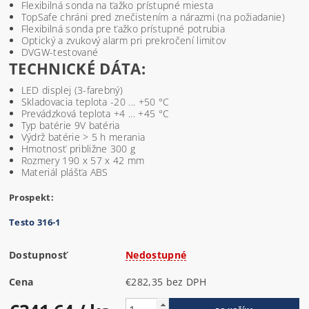
Flexibilná sonda na ťažko prístupné miesta
TopSafe chráni pred znečistením a nárazmi (na požiadanie)
Flexibilná sonda pre ťažko prístupné potrubia
Optický a zvukový alarm pri prekročení limitov
DVGW-testované
TECHNICKÉ DÁTA:
LED displej (3-farebný)
Skladovacia teplota -20 ... +50 °C
Prevádzková teplota +4 ... +45 °C
Typ batérie 9V batéria
Výdrž batérie > 5 h merania
Hmotnosť približne 300 g
Rozmery 190 x 57 x 42 mm
Materiál plášťa ABS
Prospekt:
Testo 316-1
Dostupnosť
Nedostupné
Cena
€282,35 bez DPH