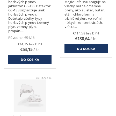
horľavých plynov
Magic Safe 150 reaguje na
Jablotron GS-133 Detektor
všetky bežné omamné
GS-133 signalizuje únik
plyny, ako sú éter, bután,
horľavých plynov.
etán, chloroform a
Detekuje všetky typy
trichlóretylén, vo veľmi
horľavých plynov (zemný
nízkych koncentráciách.
plyn, zemný plyn,
Vďaka...
propán,...
€114,58 bez DPH
Pôvodne:
€54,16
€138,64
/ ks
€44,75 bez DPH
€54,15
/ ks
Kód:
LT-089.06