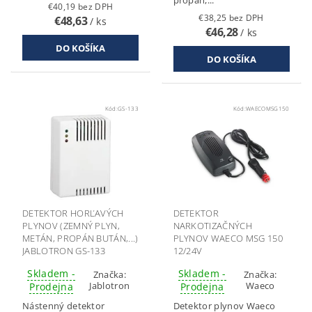
propán,...
€40,19 bez DPH
€38,25 bez DPH
€48,63
/ ks
€46,28
/ ks
Kód:
GS-133
Kód:
WAECOMSG150
DETEKTOR HORĽAVÝCH
DETEKTOR
PLYNOV (ZEMNÝ PLYN,
NARKOTIZAČNÝCH
METÁN, PROPÁN BUTÁN,...)
PLYNOV WAECO MSG 150
JABLOTRON GS-133
12/24V
Skladem -
Skladem -
Značka:
Značka:
Jablotron
Waeco
Prodejna
Prodejna
Nástenný detektor
Detektor plynov Waeco