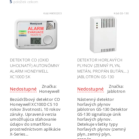
5
položiek celkom
Kód:
HW30203
Kód:
GS-130
DETEKTOR CO (OXID
DETEKTOR HORĽAVÝCH
UHOĽNATÝ) AUTONÓMNY
PLYNOV (ZEMNÝ PLYN,
ALARM HONEYWELL
METÁN, PROPÁN BUTÁN,...)
XC100D SK
JABLOTRON GS-130
Značka:
Značka:
Nedostupné
Nedostupné
Honeywell
Jablotron
Bezúdržbový detektor CO
Nástenný detektor
Honeywell XC100D CS 10
horľavých plynov
rokov životnosti, 10 rokov
Jablotron GS-130 Detektor
záruky. Upravená verzia
GS-130 signalizuje únik
umožňujúca sťahovanie
horľavých plynov.
údajov do smartfónu
Detekuje všetky typy
prostredníctvom aplikácie
horľavých plynov (zemný
X-Series...
plyn, zemný plyn,