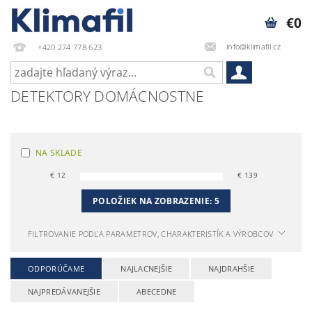
€0
info@klimafil.cz
+420 274 778 623
DETEKTORY DOMÁCNOSTNE
NA SKLADE
€
12
€
139
POLOŽIEK NA ZOBRAZENIE:
5
FILTROVANIE PODĽA PARAMETROV, CHARAKTERISTÍK A VÝROBCOV
ODPORÚČAME
NAJLACNEJŠIE
NAJDRAHŠIE
NAJPREDÁVANEJŠIE
ABECEDNE