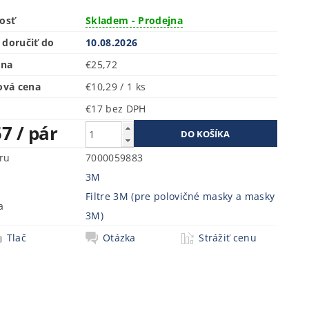
osť
Skladem - Prodejna
doručiť do
10.08.2026
ena
€25,72
ová cena
€10,29 / 1 ks
€17 bez DPH
57
/ pár
ru
7000059883
3M
Filtre 3M (pre polovičné masky a masky
a
3M)
Tlač
Otázka
Strážiť cenu