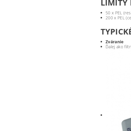
LIMITY
50 x PEL (res
200 x PEL (c
TYPICK
Zváranie
Ďalej ako fil