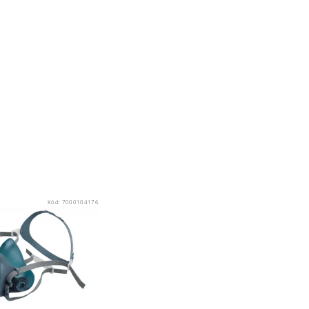
Kód:
7000104176