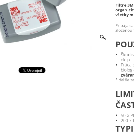
Filtre 3
organick
všetky m
Pripája sa
zloženou f
POU
Škodli
oleja
Práca 
biolog
zvára
* ďalšie z
LIM
ČAS
50 x P
200 x 
TYPI