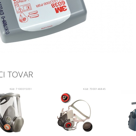
CI TOVAR
Kód:
7100015051
Kód:
7000146845