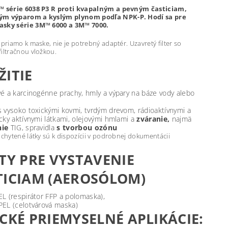
M™ série 6038 P3 R proti kvapalným a pevným časticiam,
ým výparom a kyslým plynom podľa NPK-P. Hodí sa pre
asky série 3M™ 6000 a 3M™ 7000.
 priamo k maske, nie je potrebný adaptér. Uzavretý filter so
iltračnou vložkou.
ŽITIE
vé a karcinogénne prachy, hmly a výpary na báze vody alebo
s vysoko toxickými kovmi, tvrdým drevom, rádioaktívnymi a
icky aktívnymi látkami, olejovými hmlami a
zváranie,
najmä
nie
TIG, spravidla
s tvorbou ozónu
achytené látky sú k dispozícii v podrobnej dokumentácii
ITY PRE VYSTAVENIE
TICIAM (AEROSÓLOM)
EL (respirátor FFP a polomaska),
PEL (celotvárová maska)
CKÉ PRIEMYSELNÉ APLIKÁCIE: