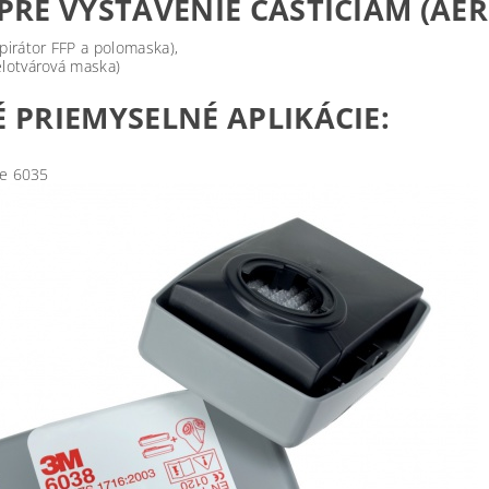
 PRE VYSTAVENIE ČASTICIAM (A
pirátor FFP a polomaska),
elotvárová maska)
É PRIEMYSELNÉ APLIKÁCIE:
tre 6035