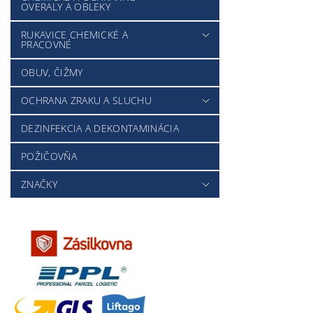
OVERALY A OBLEKY
RUKAVICE CHEMICKÉ A
PRACOVNÉ
OBUV, ČIŽMY
OCHRANA ZRAKU A SLUCHU
DEZINFEKCIA A DEKONTAMINÁCIA
POŽIČOVŇA
ZNAČKY