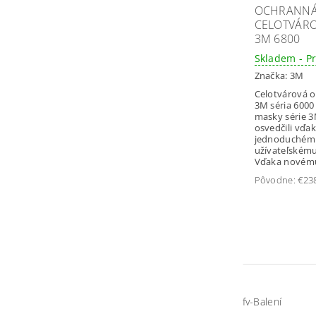
OCHRANN
CELOTVÁR
3M 6800
Skladem - P
Značka:
3M
Celotvárová 
3M séria 6000
masky série 
osvedčili vďa
jednoduchému
užívateľském
Vďaka novému
Pôvodne:
€23
fv-Balení