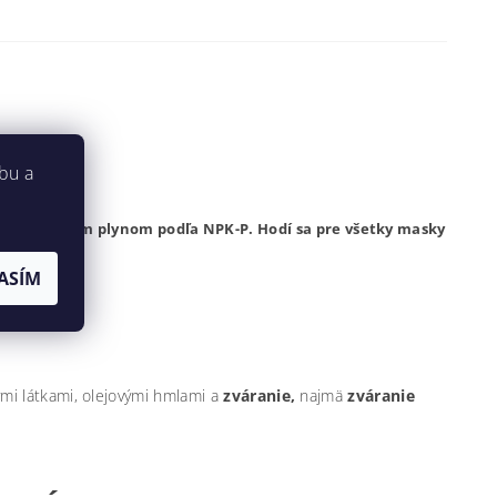
 P3
bu a
rom a kyslým plynom podľa NPK-P. Hodí sa pre všetky masky
ASÍM
vložkou.
ymi látkami, olejovými hmlami a
zváranie,
najmä
zváranie