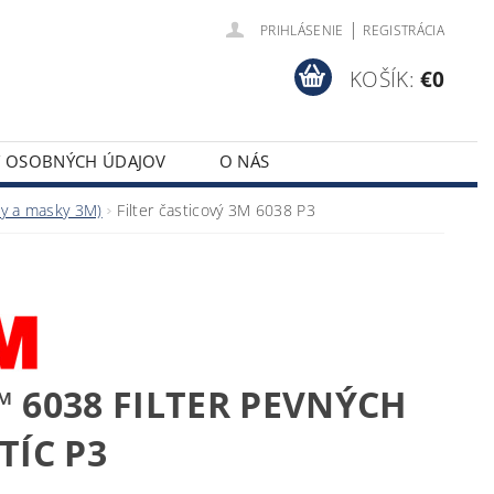
|
PRIHLÁSENIE
REGISTRÁCIA
KOŠÍK:
€0
Y OSOBNÝCH ÚDAJOV
O NÁS
ky a masky 3M)
Filter časticový 3M 6038 P3
 6038 FILTER PEVNÝCH
TÍC P3