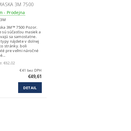
ASKA 3M 7500
m - Prodejna
:
3M
ka 3M™ 7500 Pozor.
ie sú súčasťou masiek a
vajú sa samostatne.
typy nájdete v dolnej
jto stránky. boli
té pre veľmi náročné
...
e:
€62,02
€41 bez DPH
€49,61
DETAIL