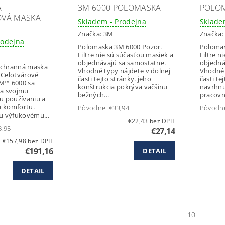
Á
3M 6000 POLOMASKA
POLOM
OVÁ MASKA
Skladem - Prodejna
Sklade
Značka:
3M
Značka
rodejna
Polomaska 3M 6000 Pozor.
Polomas
Filtre nie sú súčasťou masiek a
Filtre n
objednávajú sa samostatne.
objedná
ochranná maska
Vhodné typy nájdete v dolnej
Vhodné 
 Celotvárové
časti tejto stránky. jeho
časti te
3M™ 6000 sa
konštrukcia pokrýva väčšinu
navrhnu
ka svojmu
bežných...
pracovné
 používaniu a
u komfortu.
Pôvodne:
€33,94
Pôvodn
 výfukovému...
€22,43 bez DPH
8,95
€27,14
€157,98 bez DPH
€191,16
DETAIL
DETAIL
10