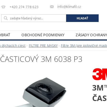
info@klimafil.cz
+420 274 778 623
VYBRAŤ
OBCHODNÉ PODMIENKY
ZÁSADY OCHRAN
 dýchacích ciest
FILTRE PRE MASKY
Filtre 3M (pre polovičné mas
 ČASTICOVÝ 3M 6038 P3
3M™
ČAS