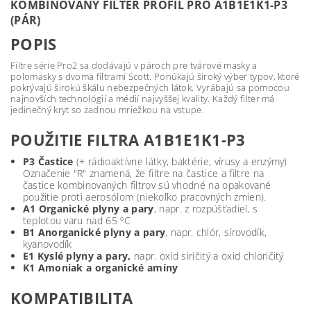
KOMBINOVANÝ FILTER PROFIL PRO A1B1E1K1-P3
(PÁR)
POPIS
Filtre série Pro2 sa dodávajú v pároch pre tvárové masky a
polomasky s dvoma filtrami Scott. Ponúkajú široký výber typov, ktoré
pokrývajú širokú škálu nebezpečných látok. Vyrábajú sa pomocou
najnovších technológií a médií najvyššej kvality. Každý filter má
jedinečný kryt so zadnou mriežkou na vstupe.
POUŽITIE FILTRA A1B1E1K1-P3
P3 Častice
(+ rádioaktívne látky, baktérie, vírusy a enzýmy)
Označenie "R" znamená, že filtre na častice a filtre na
častice kombinovaných filtrov sú vhodné na opakované
použitie proti aerosólom (niekoľko pracovných zmien).
A1 Organické plyny a pary
, napr. z rozpúšťadiel, s
teplotou varu nad 65 ºC
B1 Anorganické plyny a pary
, napr. chlór, sírovodík,
kyanovodík
E1 Kyslé plyny a pary,
napr. oxid siričitý a oxid chloričitý
K1 Amoniak a organické amíny
KOMPATIBILITA