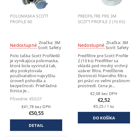
POLOMASKA SCOTT
PREDFILTRE PRE 3M
PROFILE 60
SCOTT PROFILE 2 (10 KS)
Značka:
3M
Značka:
3M
Nedostupné
Nedostupné
Scott Safety
Scott Safety
Polo taška Scott Profile60
Predfiltre pre Scott Profile
je vynikajúca polomaska,
2 (10 ks) Predfilter sa
ktorá bola vyvinutá tak,
vkladá pod modrý vrchný
aby poskytovala
uzáver filtra. Predĺženie
používateľovi najvyššiu
životnosti hlavného filtra
úroveň pohodlia a
pri práci vo veľmi prašnom
bezpečnosti. Priehľadná
prostredí. Cena je...
lícnica je...
€2,08 bez DPH
Pôvodne:
€50,57
€2,52
€0,25 / 1 ks
€41,78 bez DPH
€50,55
DETAIL