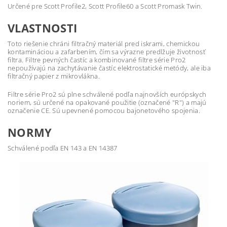
Určené pre Scott Profile2, Scott Profile60 a Scott Promask Twin.
VLASTNOSTI
Toto riešenie chráni filtračný materiál pred iskrami, chemickou
kontamináciou a zafarbením, čím sa výrazne predlžuje životnosť
filtra. Filtre pevných častíc a kombinované filtre série Pro2
nepoužívajú na zachytávanie častíc elektrostatické metódy, ale iba
filtračný papier z mikrovlákna.
Filtre série Pro2 sú plne schválené podľa najnovších európskych
noriem, sú určené na opakované použitie (označené "R") a majú
označenie CE. Sú upevnené pomocou bajonetového spojenia.
NORMY
Schválené podľa EN 143 a EN 14387