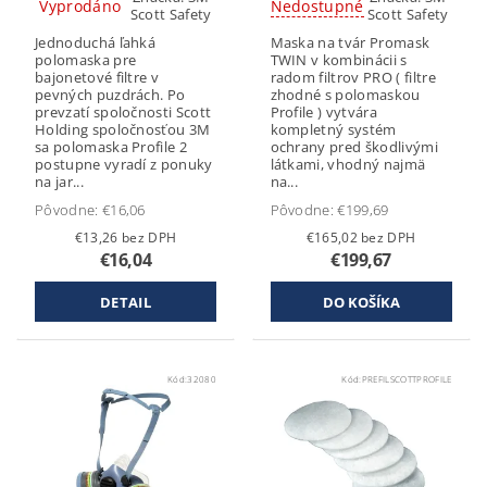
Vyprodáno
Nedostupné
Scott Safety
Scott Safety
Jednoduchá ľahká
Maska na tvár Promask
polomaska pre
TWIN v kombinácii s
bajonetové filtre v
radom filtrov PRO ( filtre
pevných puzdrách. Po
zhodné s polomaskou
prevzatí spoločnosti Scott
Profile ) vytvára
Holding spoločnosťou 3M
kompletný systém
sa polomaska Profile 2
ochrany pred škodlivými
postupne vyradí z ponuky
látkami, vhodný najmä
na jar...
na...
Pôvodne:
€16,06
Pôvodne:
€199,69
€13,26 bez DPH
€165,02 bez DPH
€16,04
€199,67
DETAIL
Kód:
32080
Kód:
PREFILSCOTTPROFILE