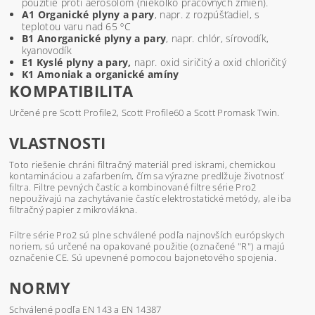
použitie proti aerosólom (niekoľko pracovných zmien).
A1 Organické plyny a pary
, napr. z rozpúšťadiel, s
teplotou varu nad 65 ºC
B1 Anorganické plyny a pary
, napr. chlór, sírovodík,
kyanovodík
E1 Kyslé plyny a pary,
napr. oxid siričitý a oxid chloričitý
K1 Amoniak a organické amíny
KOMPATIBILITA
Určené pre Scott Profile2, Scott Profile60 a Scott Promask Twin.
VLASTNOSTI
Toto riešenie chráni filtračný materiál pred iskrami, chemickou
kontamináciou a zafarbením, čím sa výrazne predlžuje životnosť
filtra. Filtre pevných častíc a kombinované filtre série Pro2
nepoužívajú na zachytávanie častíc elektrostatické metódy, ale iba
filtračný papier z mikrovlákna.
Filtre série Pro2 sú plne schválené podľa najnovších európskych
noriem, sú určené na opakované použitie (označené "R") a majú
označenie CE. Sú upevnené pomocou bajonetového spojenia.
NORMY
Schválené podľa EN 143 a EN 14387