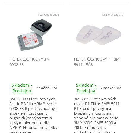
Kód:
7000059883
Kód:
7000037673
FILTER ČASTICOVÝ 3M
FILTER ČASTICOVÝ P1 3M
6038 P3
5911 - PÁR
Skladem -
Skladem -
Značka:
3M
Značka:
3M
Prodejna
Prodejna
3M™ 6038 Filter pevných
3M 5911 Filter pevných
častíc P3 Filtre 3M™ série
častíc P1 Filtre 3M™ 5911
6038 P3 R proti kvapalným
P1 R proti pevným a
a pevným časticiam,
kvapalným časticiam.
organickým výparom a
Vhodné pre masky série
kyslým plynom podľa
3M™ 6000, 3M™ 6000 a
NPK-P. Hodí sa pre všetky
7000. Pri použití s
masky série...
protiplynovým filtrom...