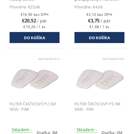
Pôvodne:
€25,66
Pôvodne:
€4,68
€16,96 bez DPH
€3,10 bez DPH
€20,52
€3,75
/ pár
/ pár
€10,26 / 1 ks
€1,88 / 1 ks
Kód:
7000037674
Kód:
7000037675
FILTER ČASTICOVÝ P2 3M
FILTER ČASTICOVÝ P3 3M
5925 - PÁR
5935 - PÁR
Skladem -
Skladem -
Značka:
3M
Značka:
3M