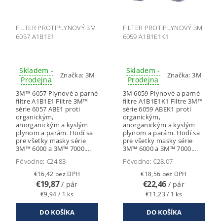
FILTER PROTIPLYNOVÝ 3M
FILTER PROTIPLYNOVÝ 3M
6057 A1B1E1
6059 A1B1E1K1
Skladem -
Skladem -
Značka:
3M
Značka:
3M
Prodejna
Prodejna
3M™ 6057 Plynové a parné
3M 6059 Plynové a parné
filtre A1B1E1 Filtre 3M™
filtre A1B1E1K1 Filtre 3M™
série 6057 ABE1 proti
série 6059 ABEK1 proti
organickým,
organickým,
anorganickým a kyslým
anorganickým a kyslým
plynom a parám. Hodí sa
plynom a parám. Hodí sa
pre všetky masky série
pre všetky masky série
3M™ 6000 a 3M™ 7000....
3M™ 6000 a 3M™ 7000....
Pôvodne:
€24,83
Pôvodne:
€28,07
€16,42 bez DPH
€18,56 bez DPH
€19,87
€22,46
/ pár
/ pár
€9,94 / 1 ks
€11,23 / 1 ks