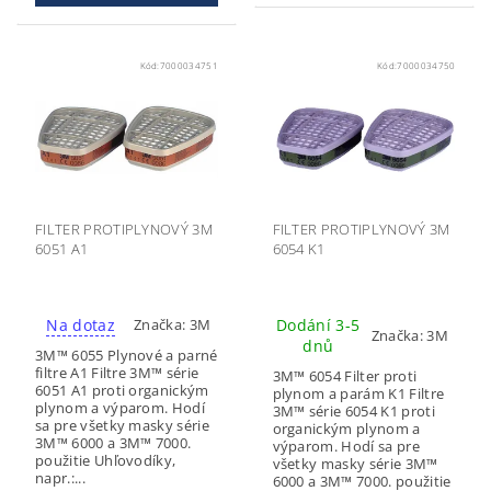
Kód:
7000034751
Kód:
7000034750
FILTER PROTIPLYNOVÝ 3M
FILTER PROTIPLYNOVÝ 3M
6051 A1
6054 K1
Na dotaz
Dodání 3-5
Značka:
3M
Značka:
3M
dnů
3M™ 6055 Plynové a parné
filtre A1 Filtre 3M™ série
3M™ 6054 Filter proti
6051 A1 proti organickým
plynom a parám K1 Filtre
plynom a výparom. Hodí
3M™ série 6054 K1 proti
sa pre všetky masky série
organickým plynom a
3M™ 6000 a 3M™ 7000.
výparom. Hodí sa pre
použitie Uhľovodíky,
všetky masky série 3M™
napr.:...
6000 a 3M™ 7000. použitie