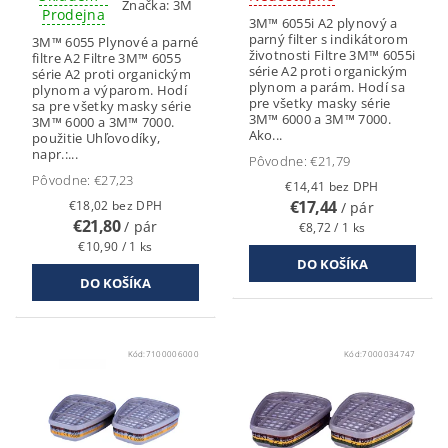
Značka:
3M
Prodejna
3M™ 6055i A2 plynový a
parný filter s indikátorom
3M™ 6055 Plynové a parné
životnosti Filtre 3M™ 6055i
filtre A2 Filtre 3M™ 6055
série A2 proti organickým
série A2 proti organickým
plynom a parám. Hodí sa
plynom a výparom. Hodí
pre všetky masky série
sa pre všetky masky série
3M™ 6000 a 3M™ 7000.
3M™ 6000 a 3M™ 7000.
Ako...
použitie Uhľovodíky,
napr.:...
Pôvodne:
€21,79
Pôvodne:
€27,23
€14,41 bez DPH
€17,44
€18,02 bez DPH
/ pár
€21,80
/ pár
€8,72 / 1 ks
€10,90 / 1 ks
Kód:
7100006000
Kód:
7000034747