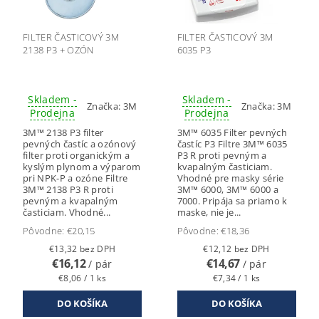
FILTER ČASTICOVÝ 3M
FILTER ČASTICOVÝ 3M
2138 P3 + OZÓN
6035 P3
Skladem -
Skladem -
Značka:
3M
Značka:
3M
Prodejna
Prodejna
3M™ 2138 P3 filter
3M™ 6035 Filter pevných
pevných častíc a ozónový
častíc P3 Filtre 3M™ 6035
filter proti organickým a
P3 R proti pevným a
kyslým plynom a výparom
kvapalným časticiam.
pri NPK-P a ozóne Filtre
Vhodné pre masky série
3M™ 2138 P3 R proti
3M™ 6000, 3M™ 6000 a
pevným a kvapalným
7000. Pripája sa priamo k
časticiam. Vhodné...
maske, nie je...
Pôvodne:
€20,15
Pôvodne:
€18,36
€13,32 bez DPH
€12,12 bez DPH
€16,12
€14,67
/ pár
/ pár
€8,06 / 1 ks
€7,34 / 1 ks