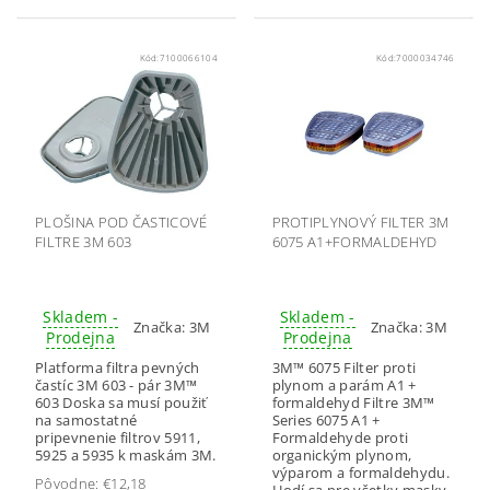
Kód:
7100066104
Kód:
7000034746
PLOŠINA POD ČASTICOVÉ
PROTIPLYNOVÝ FILTER 3M
FILTRE 3M 603
6075 A1+FORMALDEHYD
Skladem -
Skladem -
Značka:
3M
Značka:
3M
Prodejna
Prodejna
Platforma filtra pevných
3M™ 6075 Filter proti
častíc 3M 603 - pár 3M™
plynom a parám A1 +
603 Doska sa musí použiť
formaldehyd Filtre 3M™
na samostatné
Series 6075 A1 +
pripevnenie filtrov 5911,
Formaldehyde proti
5925 a 5935 k maskám 3M.
organickým plynom,
výparom a formaldehydu.
Pôvodne:
€12,18