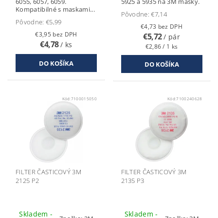
6055, 6057, 6059.
5925 a 5935 na 3M masky.
Kompatibilné s maskami...
Pôvodne:
€7,14
Pôvodne:
€5,99
€4,73 bez DPH
€3,95 bez DPH
€5,72
/ pár
€4,78
/ ks
€2,86 / 1 ks
Kód:
7100015050
Kód:
7100240628
FILTER ČASTICOVÝ 3M
FILTER ČASTICOVÝ 3M
2125 P2
2135 P3
Skladem -
Skladem -