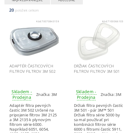
20
položiek celkom
Kód:
70070843159
Kód:
7100066103
ADAPTÉR ČASTICOVÝCH
DRŽIAK ČASTICOVÝCH
FILTROV FILTROV 3M 502
FILTROV FILTROV 3M 501
Skladem -
Skladem -
Značka:
3M
Značka:
3M
Prodejna
Prodejna
Adaptér filtra pevných
Držiak filtra pevných častíc
častíc 3M 502 Určené na
3M 501 - pár 3M™ 501
pripojenie filtrov 3M 2125
Držiak filtra série 5000 by
a 3M 2135 k plynovým
sa mal používať pri
filtrom série 6000.
kombinácii filtrov série
Napríklad 6051, 6054,
6000 s filtrami častíc 5911,