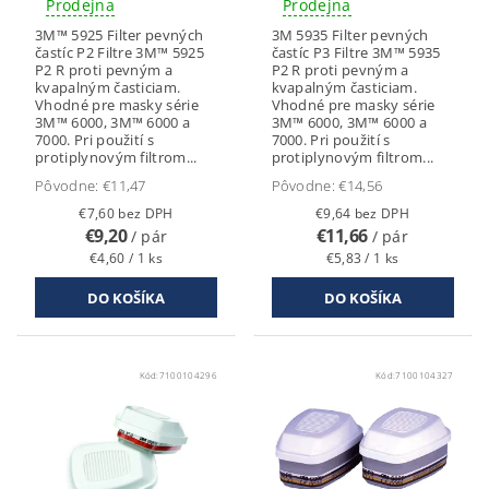
Prodejna
Prodejna
3M™ 5925 Filter pevných
3M 5935 Filter pevných
častíc P2 Filtre 3M™ 5925
častíc P3 Filtre 3M™ 5935
P2 R proti pevným a
P2 R proti pevným a
kvapalným časticiam.
kvapalným časticiam.
Vhodné pre masky série
Vhodné pre masky série
3M™ 6000, 3M™ 6000 a
3M™ 6000, 3M™ 6000 a
7000. Pri použití s
7000. Pri použití s
protiplynovým filtrom...
protiplynovým filtrom...
Pôvodne:
€11,47
Pôvodne:
€14,56
€7,60 bez DPH
€9,64 bez DPH
€9,20
€11,66
/ pár
/ pár
€4,60 / 1 ks
€5,83 / 1 ks
Kód:
7100104296
Kód:
7100104327