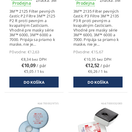
Značka:
3M
Značka:
3M
Prodejna
Prodejna
3M™ 2125 Filter pevných
3M™ 2135 Filter pevných
častíc P2 Filtre 3M™ 2125
častíc P3 Filtre 3M™ 2135
P2 R proti pevným a
P3 R proti pevným a
kvapalným časticiam.
kvapalným časticiam.
Vhodné pre masky série
Vhodné pre masky série
3M™ 6000, 3M™ 6000 a
3M™ 6000, 3M™ 6000 a
7000. Pripája sa priamo k
7000. Pripája sa priamo k
maske, nie je...
maske, nie je...
Pôvodne:
€12,63
Pôvodne:
€15,67
€8,34 bez DPH
€10,35 bez DPH
€10,09
€12,52
/ pár
/ pár
€5,05 / 1 ks
€6,26 / 1 ks
Kód:
7000029735
Kód:
7000032083