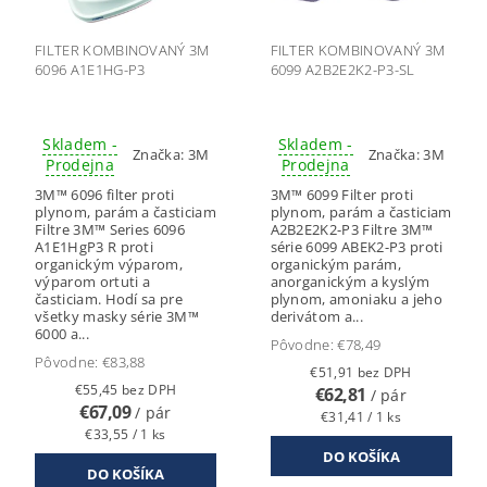
FILTER KOMBINOVANÝ 3M
FILTER KOMBINOVANÝ 3M
6096 A1E1HG-P3
6099 A2B2E2K2-P3-SL
Skladem -
Skladem -
Značka:
3M
Značka:
3M
Prodejna
Prodejna
3M™ 6096 filter proti
3M™ 6099 Filter proti
plynom, parám a časticiam
plynom, parám a časticiam
Filtre 3M™ Series 6096
A2B2E2K2-P3 Filtre 3M™
A1E1HgP3 R proti
série 6099 ABEK2-P3 proti
organickým výparom,
organickým parám,
výparom ortuti a
anorganickým a kyslým
časticiam. Hodí sa pre
plynom, amoniaku a jeho
všetky masky série 3M™
derivátom a...
6000 a...
Pôvodne:
€78,49
Pôvodne:
€83,88
€51,91 bez DPH
€55,45 bez DPH
€62,81
/ pár
€67,09
/ pár
€31,41 / 1 ks
€33,55 / 1 ks