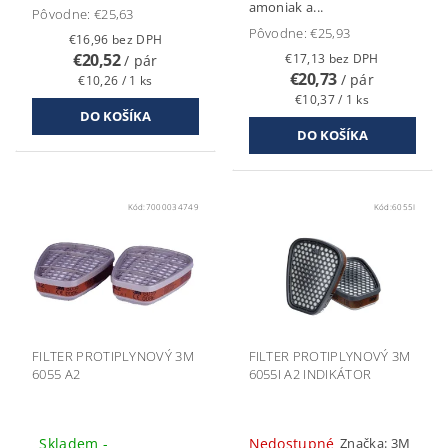
amoniak a...
Pôvodne:
€25,63
Pôvodne:
€25,93
€16,96 bez DPH
€20,52
€17,13 bez DPH
/ pár
€20,73
/ pár
€10,26 / 1 ks
€10,37 / 1 ks
Kód:
7000034749
Kód:
6055I
FILTER PROTIPLYNOVÝ 3M
FILTER PROTIPLYNOVÝ 3M
6055 A2
6055I A2 INDIKÁTOR
Skladem -
Nedostupné
Značka:
3M