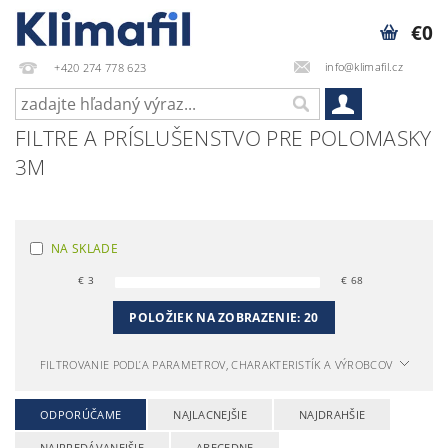
€0
info@klimafil.cz
+420 274 778 623
FILTRE A PRÍSLUŠENSTVO PRE POLOMASKY
3M
NA SKLADE
€
3
€
68
POLOŽIEK NA ZOBRAZENIE:
20
FILTROVANIE PODĽA PARAMETROV, CHARAKTERISTÍK A VÝROBCOV
ODPORÚČAME
NAJLACNEJŠIE
NAJDRAHŠIE
NAJPREDÁVANEJŠIE
ABECEDNE