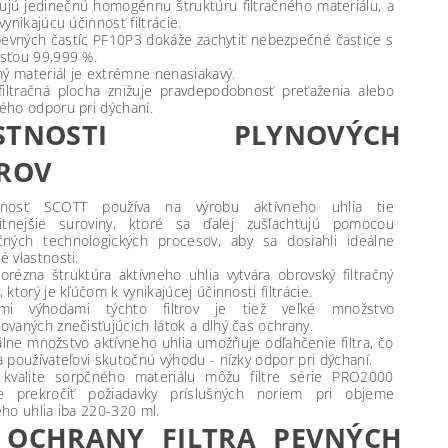
jú jedinečnú homogénnu štruktúru filtračného materiálu, a
vynikajúcu účinnosť filtrácie.
 pevných častíc PF10P3 dokáže zachytiť nebezpečné častice s
sťou 99,999 %.
čný materiál je extrémne nenasiakavý.
filtračná plocha znižuje pravdepodobnosť preťaženia alebo
ého odporu pri dýchaní.
ASTNOSTI PLYNOVÝCH
TROV
čnosť SCOTT používa na výrobu aktívneho uhlia tie
litnejšie suroviny, ktoré sa ďalej zušľachťujú pomocou
čných technologických procesov, aby sa dosiahli ideálne
é vlastnosti.
orézna štruktúra aktívneho uhlia vytvára obrovský filtračný
 ktorý je kľúčom k vynikajúcej účinnosti filtrácie.
ými výhodami týchto filtrov je tiež veľké množstvo
ovaných znečisťujúcich látok a dlhý čas ochrany.
lne množstvo aktívneho uhlia umožňuje odľahčenie filtra, čo
a používateľovi skutočnú výhodu - nízky odpor pri dýchaní.
 kvalite sorpčného materiálu môžu filtre série PRO2000
ne prekročiť požiadavky príslušných noriem pri objeme
eho uhlia iba 220-320 ml.
 OCHRANY FILTRA PEVNÝCH