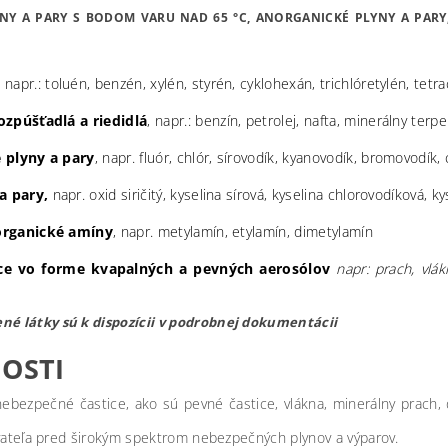
NY A PARY S BODOM VARU NAD 65 °C, ANORGANICKÉ PLYNY A PARY,
,
napr.: toluén, benzén, xylén, styrén, cyklohexán, trichlóretylén, tet
ozpúšťadlá a riedidlá
, napr.: benzín, petrolej, nafta, minerálny terp
 plyny a pary
, napr. fluór, chlór, sírovodík, kyanovodík, bromovodík,
 a pary,
napr. oxid siričitý, kyselina sírová, kyselina chlorovodíková, k
organické amíny
, napr. metylamín, etylamín, dimetylamín
ce vo forme kvapalných a pevných aerosólov
napr:
prach, vlákn
ené látky sú k dispozícii v podrobnej dokumentácii
OSTI
nebezpečné častice, ako sú pevné častice, vlákna, minerálny prach, 
vateľa pred širokým spektrom nebezpečných plynov a výparov.