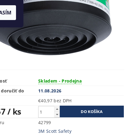
ASÍM
osť
Skladem - Prodejna
doručiť do
11.08.2026
€40,97 bez DPH
57
/ ks
ru
42799
3M Scott Safety