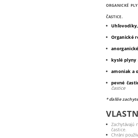
ORGANICKÉ PLY
ČASTICE.
Uhľovodíky
Organické r
anorganické
kyslé plyny
amoniak a 
pevné časti
častice
* ďalšie zachyt
VLASTN
Zachytávajú 
častice.
Chráni použí