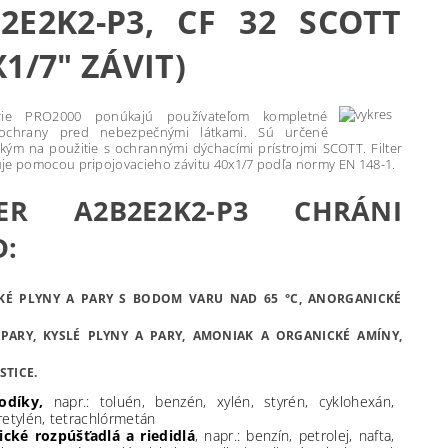
2E2K2-P3, CF 32 SCOTT
X1/7" ZÁVIT)
érie PRO2000 ponúkajú používateľom kompletné
 ochrany pred nebezpečnými látkami. Sú určené
kým na použitie s ochrannými dýchacími prístrojmi SCOTT. Filter
je pomocou pripojovacieho závitu 40x1/7 podľa normy EN 148-1.
TER A2B2E2K2-P3 CHRÁNI
D:
KÉ PLYNY A PARY S BODOM VARU NAD 65 °C, ANORGANICKÉ
 PARY, KYSLÉ PLYNY A PARY, AMONIAK A ORGANICKÉ AMÍNY,
STICE.
odíky,
napr.: toluén, benzén, xylén, styrén, cyklohexán,
óretylén, tetrachlórmetán
ické rozpúšťadlá a riedidlá
, napr.: benzín, petrolej, nafta,