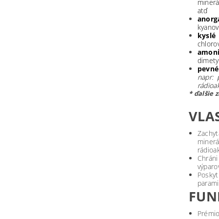
minerá
atď
anor
kyanov
kyslé
chloro
amon
dimety
pevné
napr:
p
rádioa
* ďalšie 
VLA
Zachyt
minerá
rádioak
Chráni
výparo
Poskyt
parami
FUN
Prémio