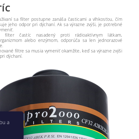
TÍC
užívaní sa filter postupne zanáša časticami a vlhkosťou, čím
šuje jeho odpor pri dýchaní. Ak sa výrazne zvýši, je potrebné
vymeniť.
 filter častíc nasadený proti rádioaktívnym látkam,
organizmom alebo enzýmom, odporúča sa len jednorazové
e.
ované filtre sa musia vymeniť okamžite, keď sa výrazne zvýši
pri dýchaní.
bu a