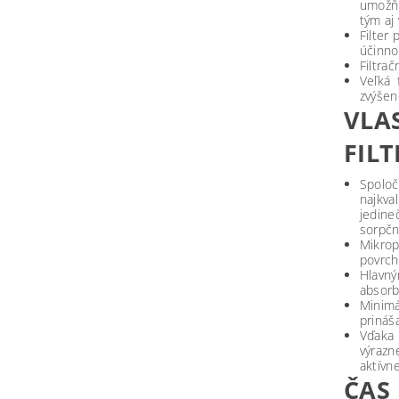
umožňu
tým aj 
Filter
účinno
Filtra
Veľká 
zvýšen
VL
FIL
Spolo
najkva
jedine
sorpčn
Mikrop
povrch,
Hlavn
absorb
Minimá
prináš
Vďaka
výraz
aktívn
ČAS