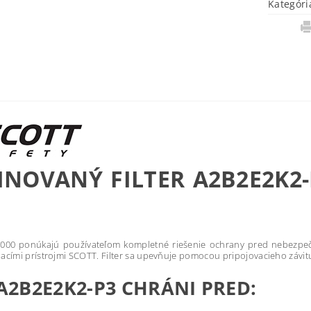
Kategóri
NOVANÝ FILTER A2B2E2K2-P3
)
O2000 ponúkajú používateľom kompletné riešenie ochrany pred nebezpeč
cími prístrojmi SCOTT. Filter sa upevňuje pomocou pripojovacieho závit
 A2B2E2K2-P3 CHRÁNI PRED: