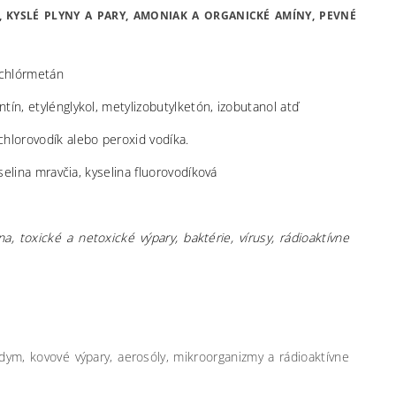
 KYSLÉ PLYNY A PARY, AMONIAK A ORGANICKÉ AMÍNY, PEVNÉ
rachlórmetán
entín, etylénglykol, metylizobutylketón, izobutanol atď
 chlorovodík alebo peroxid vodíka.
yselina mravčia, kyselina fluorovodíková
a, toxické a netoxické výpary, baktérie, vírusy, rádioaktívne
dym, kovové výpary, aerosóly, mikroorganizmy a rádioaktívne