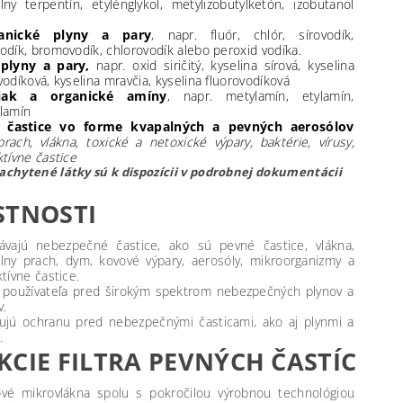
lny terpentín, etylénglykol, metylizobutylketón, izobutanol
ganické plyny a pary
, napr. fluór, chlór, sírovodík,
odík, bromovodík, chlorovodík alebo peroxid vodíka.
 plyny a pary,
napr. oxid siričitý, kyselina sírová, kyselina
vodíková, kyselina mravčia, kyselina fluorovodíková
iak a organické amíny
, napr. metylamín, etylamín,
lamín
 častice vo forme kvapalných a pevných aerosólov
rach, vlákna, toxické a netoxické výpary, baktérie, vírusy,
ktívne častice
zachytené látky sú k dispozícii v podrobnej dokumentácii
STNOSTI
ávajú nebezpečné častice, ako sú pevné častice, vlákna,
lny prach, dym, kovové výpary, aerosóly, mikroorganizmy a
tívne častice.
 používateľa pred širokým spektrom nebezpečných plynov a
v.
ujú ochranu pred nebezpečnými časticami, ako aj plynmi a
.
KCIE FILTRA PEVNÝCH ČASTÍC
vé mikrovlákna spolu s pokročilou výrobnou technológiou