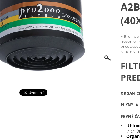
A2B
(40
Filtre s
riešenie
predovšet
sa upevňu
FIL
PRE
ORGANIC
PLYNY A
PEVNÉ ČA
Uhľov
trichl
Organ