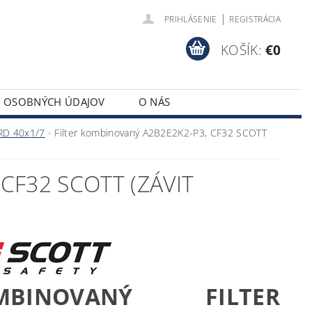
|
PRIHLÁSENIE
REGISTRÁCIA
KOŠÍK:
€0
Y OSOBNÝCH ÚDAJOV
O NÁS
 RD 40x1/7
Filter kombinovaný A2B2E2K2-P3, CF32 SCOTT
CF32 SCOTT (ZÁVIT
MBINOVANÝ FILTER