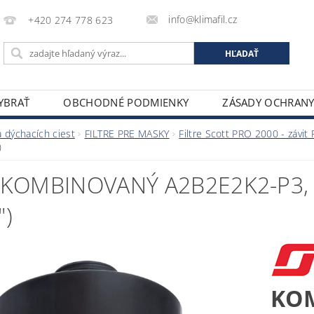
info@klimafil.cz
+420 274 778 623
VYBRAŤ
OBCHODNÉ PODMIENKY
ZÁSADY OCHRAN
 dýchacích ciest
FILTRE PRE MASKY
Filtre Scott PRO 2000 - závit
)
 KOMBINOVANÝ A2B2E2K2-P3, 
")
KO