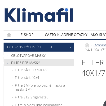
E-SHOP
ČASTO KLADENÉ OTÁZKY - AKO SI 
KONTAKTY
Ochrana
OCHRANA DÝCHACÍCH CIEST
(závit 40x1/7"
CELOTVÁROVÉ MASKY
FILTER
FILTRE PRE MASKY
Filtre závit RD 40x1/7
40X1/7
Filtre závit 40x4
Filtre 3M (pre polovičné masky a
masky 3M)
Filtre STS Shigematsu
Filtre Moldex (pre polomasky a