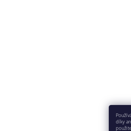
Použív
díky a
použit