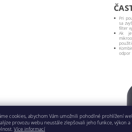
ČAS
Pri po
sa zvy
filter 
Ak je
mikro
použiti
Kombin
odpor 
áme cookies, abychom Vám umožnili pohodlné prohlížení we
nalýze provozu webu neustále zlepšovali jeho funkce, výkon a
elnost.
Více informací