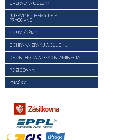
OVERALY A OBLEKY
RUKAVICE CHEMICKÉ A
PRACOVNÉ
OBUV, ČIŽMY
OCHRANA ZRAKU A SLUCHU
DEZINFEKCIA A DEKONTAMINÁCIA
POŽIČOVŇA
ZNAČKY