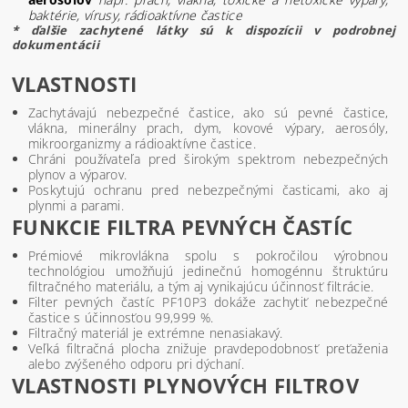
baktérie, vírusy, rádioaktívne častice
* ďalšie zachytené látky sú k dispozícii v podrobnej
dokumentácii
VLASTNOSTI
Zachytávajú nebezpečné častice, ako sú pevné častice,
vlákna, minerálny prach, dym, kovové výpary, aerosóly,
mikroorganizmy a rádioaktívne častice.
Chráni používateľa pred širokým spektrom nebezpečných
plynov a výparov.
Poskytujú ochranu pred nebezpečnými časticami, ako aj
plynmi a parami.
FUNKCIE FILTRA PEVNÝCH ČASTÍC
Prémiové mikrovlákna spolu s pokročilou výrobnou
technológiou umožňujú jedinečnú homogénnu štruktúru
filtračného materiálu, a tým aj vynikajúcu účinnosť filtrácie.
Filter pevných častíc PF10P3 dokáže zachytiť nebezpečné
častice s účinnosťou 99,999 %.
Filtračný materiál je extrémne nenasiakavý.
Veľká filtračná plocha znižuje pravdepodobnosť preťaženia
alebo zvýšeného odporu pri dýchaní.
VLASTNOSTI PLYNOVÝCH FILTROV