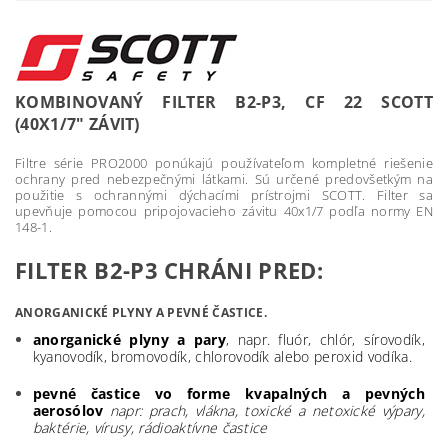
KOMBINOVANÝ FILTER B2-P3, CF 22 SCOTT
(40X1/7" ZÁVIT)
Filtre série PRO2000 ponúkajú používateľom kompletné riešenie
ochrany pred nebezpečnými látkami. Sú určené predovšetkým na
použitie s ochrannými dýchacími prístrojmi SCOTT. Filter sa
upevňuje pomocou pripojovacieho závitu 40x1/7 podľa normy EN
148-1.
FILTER B2-P3 CHRÁNI PRED:
ANORGANICKÉ PLYNY A PEVNÉ ČASTICE.
anorganické plyny a pary
, napr. fluór, chlór, sírovodík,
kyanovodík, bromovodík, chlorovodík alebo peroxid vodíka.
pevné častice vo forme kvapalných a pevných
aerosólov
napr:
prach, vlákna, toxické a netoxické výpary,
baktérie, vírusy, rádioaktívne častice