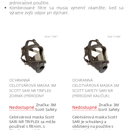
jednorazové použitie.
Kombinované filtre sa musia vymeniť okamžite, keď sa
výrazne zvýši odpor pri dýchaní.
Kód:
11987
Kód:
11680
OCHRANNÁ
OCHRANNÁ
CELOTVÁROVÁ MASKA 3M
CELOTVÁROVÁ MASKA 3M
SCOTT SARI NR TRIPLEX
SCOTT SAFETY SARI NR
ZORNÍK (PRÍRODNÝ
(PRÍRODNÝ KAUČUK)
KAUČUK)
Značka:
3M
Značka:
3M
Nedostupné
Nedostupné
Scott Safety
Scott Safety
Celotvárová maska Scott
Celotvárová maska Scott
SARI NR TRIPLEX sa môže
SARI Je schválený a
používať s filtrom, s
obľúbený na použitie s