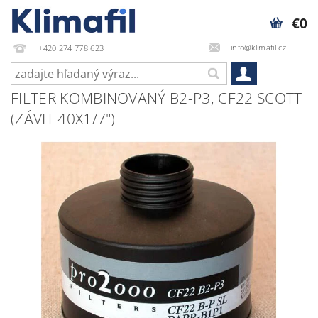
€0
info@klimafil.cz
+420 274 778 623
FILTER KOMBINOVANÝ B2-P3, CF22 SCOTT
(ZÁVIT 40X1/7")