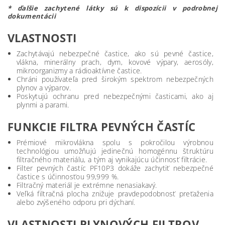
* ďalšie zachytené látky sú k dispozícii v podrobnej
dokumentácii
VLASTNOSTI
Zachytávajú nebezpečné častice, ako sú pevné častice,
vlákna, minerálny prach, dym, kovové výpary, aerosóly,
mikroorganizmy a rádioaktívne častice.
Chráni používateľa pred širokým spektrom nebezpečných
plynov a výparov.
Poskytujú ochranu pred nebezpečnými časticami, ako aj
plynmi a parami.
FUNKCIE FILTRA PEVNÝCH ČASTÍC
Prémiové mikrovlákna spolu s pokročilou výrobnou
technológiou umožňujú jedinečnú homogénnu štruktúru
filtračného materiálu, a tým aj vynikajúcu účinnosť filtrácie.
Filter pevných častíc PF10P3 dokáže zachytiť nebezpečné
častice s účinnosťou 99,999 %.
Filtračný materiál je extrémne nenasiakavý.
Veľká filtračná plocha znižuje pravdepodobnosť preťaženia
alebo zvýšeného odporu pri dýchaní.
VLASTNOSTI PLYNOVÝCH FILTROV