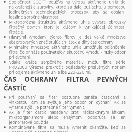
Spoločnosť SCOTT používa na výrobu aktívneho uhlia tie
najkvalitnejšie suroviny, ktoré sa ďalej zušľachťujú pomocou
jedinečných technologických procesov, aby sa dosiahli
ideálne sorpčné vlastnosti.
Mikroporézna štruktúra aktívneho uhlia vytvára obrovský
filtračný povrch, ktorý je kľúčom k vynikajúcej účinnosti
filtrácie.
Hlavnými výhodami týchto filtrov je tiež veľké množstvo
absorbovaných znečisťujúcich látok a dlhý čas ochrany.
Minimálne množstvo aktívneho uhlia umožňuje odľahčenie
filtra, čo prináša používateľovi skutočnú výhodu - nízky odpor
pri dýchaní.
Vďaka kvalite sorpčného materiálu môžu filtre série
PRO2000 výrazne prekročiť požiadavky príslušných noriem
pri objeme aktívneho uhlia iba 220-320 ml.
ČAS OCHRANY FILTRA PEVNÝCH
ČASTÍC
Pri používaní sa filter postupne zanáša časticami a
vlhkosťou, čím sa zvyšuje jeho odpor pri dýchaní. Ak sa
výrazne zvýši, je potrebné filter vymeniť.
Ak je filter častíc nasadený proti rádioaktívnym látkam,
mikroorganizmom alebo enzýmom, odporúča sa len
jednorazové použitie.
Kombinované filtre sa musia vymeniť okamžite, keď sa