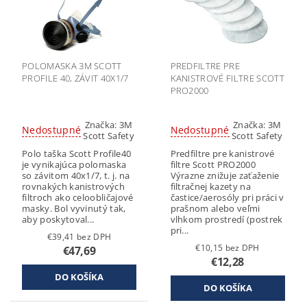
POLOMASKA 3M SCOTT
PREDFILTRE PRE
PROFILE 40, ZÁVIT 40X1/7
KANISTROVÉ FILTRE SCOTT
PRO2000
Značka:
3M
Značka:
3M
Nedostupné
Nedostupné
Scott Safety
Scott Safety
Polo taška Scott Profile40
Predfiltre pre kanistrové
je vynikajúca polomaska
filtre Scott PRO2000
so závitom 40x1/7, t. j. na
Výrazne znižuje zaťaženie
rovnakých kanistrových
filtračnej kazety na
filtroch ako celoobličajové
častice/aerosóly pri práci v
masky. Bol vyvinutý tak,
prašnom alebo veľmi
aby poskytoval...
vlhkom prostredí (postrek
pri...
€39,41 bez DPH
€10,15 bez DPH
€47,69
€12,28