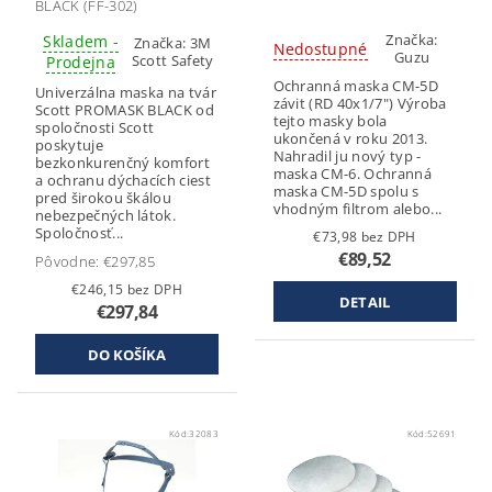
BLACK (FF-302)
Značka:
Skladem -
Značka:
3M
Nedostupné
Guzu
Scott Safety
Prodejna
Ochranná maska CM-5D
Univerzálna maska na tvár
závit (RD 40x1/7") Výroba
Scott PROMASK BLACK od
tejto masky bola
spoločnosti Scott
ukončená v roku 2013.
poskytuje
Nahradil ju nový typ -
bezkonkurenčný komfort
maska CM-6. Ochranná
a ochranu dýchacích ciest
maska CM-5D spolu s
pred širokou škálou
vhodným filtrom alebo...
nebezpečných látok.
Spoločnosť...
€73,98 bez DPH
€89,52
Pôvodne:
€297,85
€246,15 bez DPH
DETAIL
€297,84
Kód:
32083
Kód:
52691