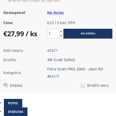
výrazne zvýši odpor pri dýchaní.
Dostupnosť
Na dotaz
Cena
€23,13 bez DPH
€27,99
/ ks
Kód tovaru
42671
Značka
3M Scott Safety
Filtre Scott PRO 2000 - závit RD
Kategória
40x1/7
Otázka
Strážiť cenu
POPIS
DISKUSIA