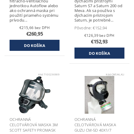
filtračno-ventilačnou
dýchacími prístrojmi
jednotkou Autoflow alebo
Saturn S7 a Saturn 200 od
ako ochranná maska pri
Meva. Ak sa používa s
použití priameho systému
dýchacím prístrojom
prívodu...
Saturn, je potrebné...
€215,66 bez DPH
Pôvodne:
€152,94
€260,95
€126,39 bez DPH
€152,93
Kód:
7100236989
Kód:
CM5X4_KLI
OCHRANNÁ
OCHRANNÁ
CELOTVÁROVÁ MASKA 3M
CELOTVÁROVÁ MASKA
SCOTT SAFETY PROMASK
GUZU CM-5D 40X1/7