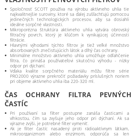
Spoločnosť SCOTT používa na výrobu aktívneho uhlia tie
najkvalitnejšie suroviny, ktoré sa ďalej zušľachťujú pomocou
jedinečných technologických procesov, aby sa dosiahli
ideálne sorpčné vlastnosti.
Mikroporézna štruktúra aktívneho uhlia vytvára obrovský
filtračný povrch, ktorý je kľúčom k vynikajúcej účinnosti
filtrácie.
Hlavnými výhodami týchto filtrov je tiež veľké množstvo
absorbovaných znečisťujúcich látok a dlhý čas ochrany.
Minimálne množstvo aktívneho uhlia umožňuje odľahčenie
filtra, čo prináša používateľovi skutočnú výhodu - nízky
odpor pri dýchaní.
Vďaka kvalite sorpčného materiálu môžu filtre série
PRO2000 výrazne prekročiť požiadavky príslušných noriem
pri objeme aktívneho uhlia iba 220-320 ml.
ČAS OCHRANY FILTRA PEVNÝCH
ČASTÍC
Pri používaní sa filter postupne zanáša časticami a
vlhkosťou, čím sa zvyšuje jeho odpor pri dýchaní. Ak sa
výrazne zvýši, je potrebné filter vymeniť.
Ak je filter častíc nasadený proti rádioaktívnym látkam,
mikroorganizmom alebo enzýmom, odporúča sa len