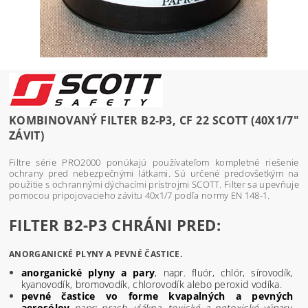
KOMBINOVANÝ FILTER B2-P3, CF 22 SCOTT (40X1/7"
ZÁVIT)
Filtre série PRO2000 ponúkajú používateľom kompletné riešenie
ochrany pred nebezpečnými látkami. Sú určené predovšetkým na
použitie s ochrannými dýchacími prístrojmi SCOTT. Filter sa upevňuje
pomocou pripojovacieho závitu 40x1/7 podľa normy EN 148-1.
FILTER B2-P3 CHRÁNI PRED:
ANORGANICKÉ PLYNY A PEVNÉ ČASTICE.
anorganické plyny a pary
, napr. fluór, chlór, sírovodík,
kyanovodík, bromovodík, chlorovodík alebo peroxid vodíka.
pevné častice vo forme kvapalných a pevných
aerosólov
napr:
prach, vlákna, toxické a netoxické výpary,