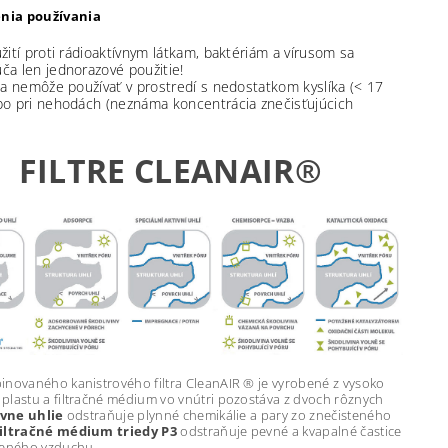
nia používania
užití proti rádioaktívnym látkam, baktériám a vírusom sa
ča len jednorazové použitie!
 sa nemôže používať v prostredí s nedostatkom kyslíka (< 17
bo pri nehodách (neznáma koncentrácia znečisťujúcich
FILTRE CLEANAIR®
inovaného kanistrového filtra CleanAIR ® je vyrobené z vysoko
plastu a filtračné médium vo vnútri pozostáva z dvoch rôznych
ívne uhlie
odstraňuje plynné chemikálie a pary zo znečisteného
filtračné médium triedy P3
odstraňuje pevné a kvapalné častice
teného vzduchu