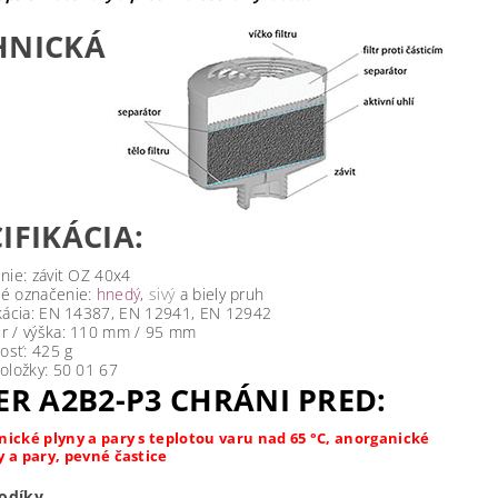
HNICKÁ
IFIKÁCIA:
enie: závit OZ 40x4
é označenie:
hnedý
,
sivý
a biely pruh
ikácia: EN 14387, EN 12941, EN 12942
r / výška: 110 mm / 95 mm
sť: 425 g
položky: 50 01 67
ER A2B2-P3 CHRÁNI PRED:
nické plyny a pary s teplotou varu nad 65 °C, anorganické
y a pary, pevné častice
odíky