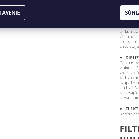
zachytená.
TAVENIE
SÚHL
ZOTR
Je to spô
zotrvačno
pokračova
Účinnosť
zotrvačné
znečisťujú
DIFUZ
Častice m
vlákien. 
znečisťujú
pohyb (id
kvapaline
zachytí ča
s klesajú
klesajúci
ELEKT
Keď sa čas
FIL