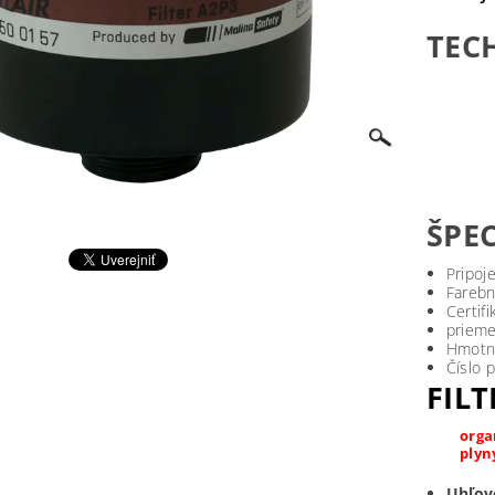
TEC
ŠPEC
Pripoj
Farebn
Certif
prieme
Hmotno
Číslo 
FILT
orga
plyn
Uhľov