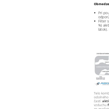
Obmedze
Pri po
odporú
Filter
%) ale
látok).
Telo komb
odolného 
častí:
akt
vzduchu
zo znečis