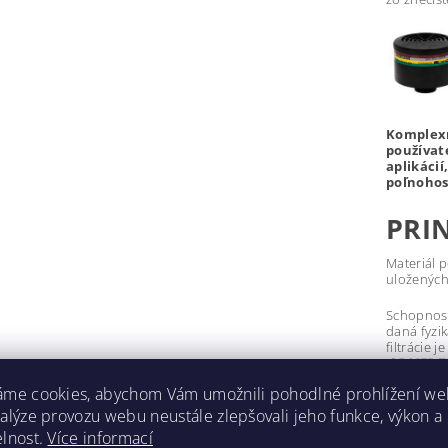
Komplexn
používat
aplikácií
poľnohos
PRIN
Materiál p
uložených
Schopnosť 
daná fyzi
filtrácie
OBMEDZE
áme cookies, abychom Vám umožnili pohodlné prohlížení we
ZACHY
nalýze provozu webu neustále zlepšovali jeho funkce, výkon a
Malé a ľa
prúdom vz
elnost.
Více informací
častice a