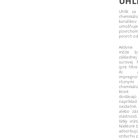
UHL
Uhlík sa
chemikáli
kanáliko
umožňuje 
povrchom. 
povrch od
Aktívne 
môže b
základnej
surovej 
(pre filtr
A) al
impregno
rôznymi
chemikáli
ktoré
dodávajú
napríklad
oxidačné,
alebo zás
vlastnost
látky vrá
Niektoré 
adsorbujú
vzduchu p