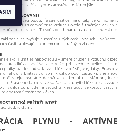
 Čím je častica väčšia, tým je zachytávanie účinnejšie.
ASÍM
VAČNÉ KLINOVANIE
sobené zotrvačnosťou. Ťažšie častice majú taký veľký moment
sti, že nemôžu sledovať prúd vzduchu okolo filtračných vlákien a
ť v pôvodnom smere. To spôsobí ich náraz a zaklinenie na vlákne.
 zaklinenie sa zvyšuje s rastúcou rýchlosťou vzduchu, veľkosťou
cich častíc a klesajúcim priemerom filtračných vlákien.
E
enšie ako 1 μm tiež nepokračujú v smere prúdenia vzduchu okolo
Podstata difúzie spočíva v tom, že pri uvedenej veľkosti častíc
cej látky už dochádza k tzv. difúzii znečisťujúcej látky. Brownov
e o náhodný kmitavý pohyb mikroskopických častíc v plyne alebo
). Počas tejto oscilácie dochádza ku kontaktu s vláknom, ktoré
sticu. Pravdepodobnosť, že sa častica zachytí difúziou, sa zvyšuje
cou rýchlosťou prúdenia vzduchu, klesajúcou veľkosťou častíc a
m priemerom filtračného vlákna.
ROSTATICKÁ PRÍŤAŽLIVOSŤ
tica dotkne vlákna,
TRÁCIA PLYNU - AKTÍVNE