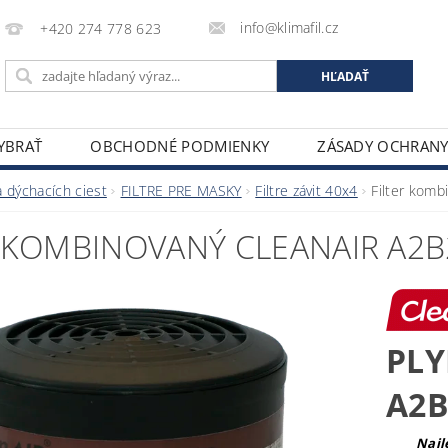
info@klimafil.cz
+420 274 778 623
VYBRAŤ
OBCHODNÉ PODMIENKY
ZÁSADY OCHRAN
 dýchacích ciest
FILTRE PRE MASKY
Filtre závit 40x4
Filter komb
 KOMBINOVANÝ CLEANAIR A2B2
PLY
A2B
Najl