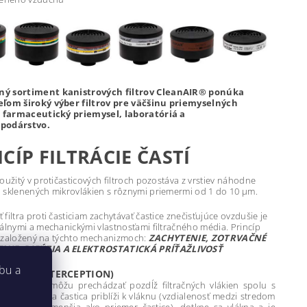
ý sortiment kanistrových filtrov CleanAIR® ponúka
eľom široký výber filtrov pre väčšinu priemyselných
, farmaceutický priemysel, laboratóriá a
podárstvo.
CÍP FILTRÁCIE ČASTÍ
oužitý v protičasticových filtroch pozostáva z vrstiev náhodne
 sklenených mikrovlákien s rôznymi priemermi od 1 do 10 μm.
filtra proti časticiam zachytávať častice znečisťujúce ovzdušie je
kálnymi a mechanickými vlastnosťami filtračného média. Princíp
 je založený na týchto mechanizmoch:
ZACHYTENIE, ZOTRVAČNÉ
NIE, DIFÚZIA A ELEKTROSTATICKÁ PRÍŤAŽLIVOSŤ
bu a
TENIE (INTERCEPTION)
hké častice môžu prechádzať pozdĺž filtračných vlákien spolu s
duchu. Ak sa častica priblíži k vláknu (vzdialenosť medzi stredom
 vláknom je menšia ako priemer častice), dotkne sa vlákna a je