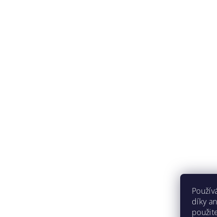
Použív
díky a
použit