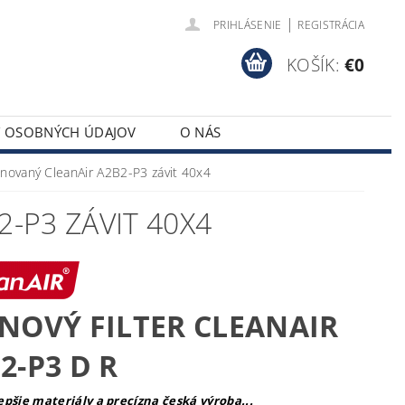
|
PRIHLÁSENIE
REGISTRÁCIA
KOŠÍK:
€0
Y OSOBNÝCH ÚDAJOV
O NÁS
inovaný CleanAir A2B2-P3 závit 40x4
-P3 ZÁVIT 40X4
NOVÝ FILTER CLEANAIR
2-P3 D R
epšie materiály a precízna česká výroba...