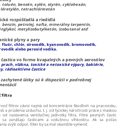
.:
toluén, benzén, xylén, styrén, cyklohexán,
hlóretylén, tetrachlórmetán
cké rozpúšťadlá a riedidlá
.:
benzín, petrolej, nafta, minerálny terpentín,
énglykol, metylizobutylketón, izobutanol atď
anické plyny a pary
:
fluór, chlór, sírovodík, kyanovodík, bromovodík,
rovodík alebo peroxid vodíka.
 častice vo forme kvapalných a pevných aerosólov
:
prach, vlákna, toxické a netoxické výpary, baktérie,
sy, rádioaktívne častice
 zachytené látky sú k dispozícii v podrobnej
entácii
 filtra
nosť filtrov závisí najmä od koncentrácie škodlivín na pracovisku,
sti a prúdenia vzduchu, t. j. od fyzickej náročnosti práce s maskou
 od nastavenia ventilačnej jednotky filtra. Filtre pevných častíc
re sa zanášajú časticami a vzdušnou vlhkosťou. Ak sa počas
nia zvýši odpor, filter by sa mal okamžite vymeniť.