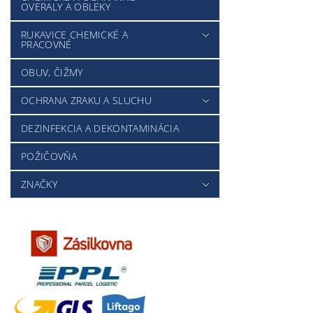
OVERALY A OBLEKY
RUKAVICE CHEMICKÉ A
PRACOVNÉ
OBUV, ČIŽMY
OCHRANA ZRAKU A SLUCHU
DEZINFEKCIA A DEKONTAMINÁCIA
POŽIČOVŇA
ZNAČKY