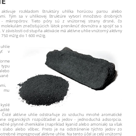
IE
 aktivuje rozkladom štruktúry uhlíka horúcou parou alebo
ami. Tým sa v uhlíkovej štruktúre vytvorí množstvo drobných
v - mikropórov. Tieto póry sú z vnútornej strany drsné, čo
molekulám znečisťujúcich látok preniknúť dovnútra a spojiť sa s
V závislosti od stupňa aktivácie má aktívne uhlie vnútorný aktívny
 750 m2/g do 1 600 m2/g.
uhlie
yť v
forme
e typu
ebo
vané
ami,
 mu
 kyslé
adité
i. Čisté aktívne uhlie odstraňuje zo vzduchu mnohé aromatické
tane organických rozpúšťadiel a jedov - jednoduchá adsorpcia.
bežné plynné chemikálie (napríklad kyanid alebo amoniak) sa však
 slabo alebo vôbec. Preto je na odstránenie týchto jedov zo
otrebné impregnovať aktívne uhlie. Na tento účel je celý vnútorný