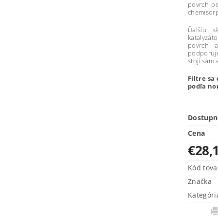
povrch po
chemisorp
Ďalšiu s
katalyzáto
povrch a
podporuje
stojí sám 
Filtre s
podľa nor
Dostupn
Cena
€28,
Kód tova
Značka
Kategóri