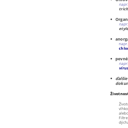
napr
tric
Organi
napr
etyl
anorg
napr.
chlo
pevné
napr
víru
ďalšie
dokum
Životnosť
Život
vlhko
alebo
Filt
dýcha