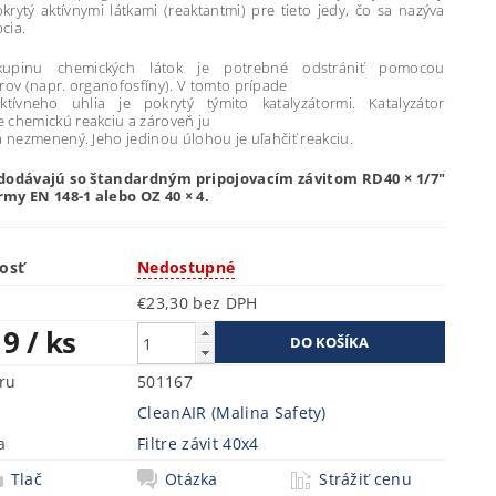
krytý aktívnymi látkami (reaktantmi) pre tieto jedy, čo sa nazýva
cia.
kupinu chemických látok je potrebné odstrániť pomocou
rov (napr. organofosfíny). V tomto prípade
ktívneho uhlia je pokrytý týmito katalyzátormi. Katalyzátor
 chemickú reakciu a zároveň ju
a nezmenený. Jeho jedinou úlohou je uľahčiť reakciu.
a dodávajú so štandardným pripojovacím závitom RD40 × 1/7"
my EN 148-1 alebo OZ 40 × 4.
osť
Nedostupné
€23,30 bez DPH
19
/ ks
ru
501167
CleanAIR (Malina Safety)
a
Filtre závit 40x4
Tlač
Otázka
Strážiť cenu