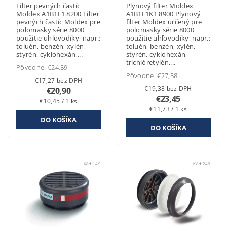
Filter pevných častíc
Plynový filter Moldex
Moldex A1B1E1 8200 Filter
A1B1E1K1 8900 Plynový
pevných častíc Moldex pre
filter Moldex určený pre
polomasky série 8000
polomasky série 8000
použitie uhľovodíky, napr.:
použitie uhľovodíky, napr.:
toluén, benzén, xylén,
toluén, benzén, xylén,
styrén, cyklohexán,...
styrén, cyklohexán,
trichlóretylén,...
Pôvodne:
€24,59
Pôvodne:
€27,58
€17,27 bez DPH
€19,38 bez DPH
€20,90
€23,45
€10,45 / 1 ks
€11,73 / 1 ks
Kód:
149
Kód:
246