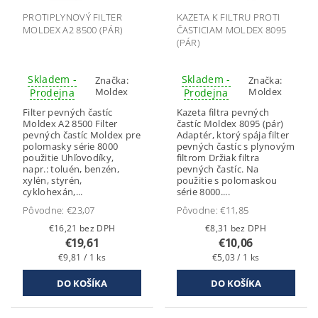
PROTIPLYNOVÝ FILTER
KAZETA K FILTRU PROTI
MOLDEX A2 8500 (PÁR)
ČASTICIAM MOLDEX 8095
(PÁR)
Skladem -
Skladem -
Značka:
Značka:
Moldex
Moldex
Prodejna
Prodejna
Filter pevných častíc
Kazeta filtra pevných
Moldex A2 8500 Filter
častíc Moldex 8095 (pár)
pevných častíc Moldex pre
Adaptér, ktorý spája filter
polomasky série 8000
pevných častíc s plynovým
použitie Uhľovodíky,
filtrom Držiak filtra
napr.: toluén, benzén,
pevných častíc. Na
xylén, styrén,
použitie s polomaskou
cyklohexán,...
série 8000....
Pôvodne:
€23,07
Pôvodne:
€11,85
€16,21 bez DPH
€8,31 bez DPH
€19,61
€10,06
€9,81 / 1 ks
€5,03 / 1 ks