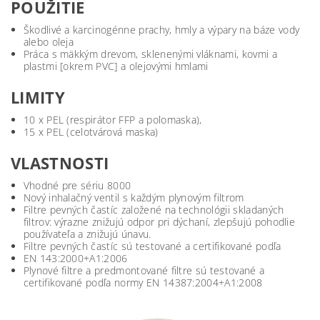
POUŽITIE
Škodlivé a karcinogénne prachy, hmly a výpary na báze vody
alebo oleja
Práca s mäkkým drevom, sklenenými vláknami, kovmi a
plastmi [okrem PVC] a olejovými hmlami
LIMITY
10 x PEL (respirátor FFP a polomaska),
15 x PEL (celotvárová maska)
VLASTNOSTI
Vhodné pre sériu 8000
Nový inhalačný ventil s každým plynovým filtrom
Filtre pevných častíc založené na technológii skladaných
filtrov: výrazne znižujú odpor pri dýchaní, zlepšujú pohodlie
používateľa a znižujú únavu.
Filtre pevných častíc sú testované a certifikované podľa
EN 143:2000+A1:2006
Plynové filtre a predmontované filtre sú testované a
certifikované podľa normy EN 14387:2004+A1:2008