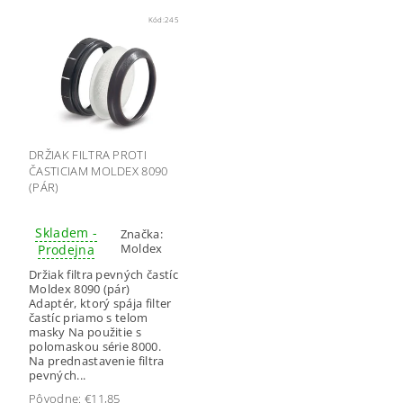
Kód:
245
DRŽIAK FILTRA PROTI
ČASTICIAM MOLDEX 8090
(PÁR)
Skladem -
Značka:
Moldex
Prodejna
Držiak filtra pevných častíc
Moldex 8090 (pár)
Adaptér, ktorý spája filter
častíc priamo s telom
masky Na použitie s
polomaskou série 8000.
Na prednastavenie filtra
pevných...
Pôvodne:
€11,85