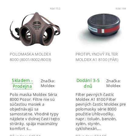
Kód:
152
Kód:
144
POLOMASKA MOLDEX
PROTIPLYNOVÝ FILTER
8000 (8001/8002/8003)
MOLDEX A1 8100 (PÁR)
Skladem -
Dodání 3-5
Značka:
Značka:
Moldex
Moldex
Prodejna
dnů
Polo maska Moldex Séria
Filter pevných častíc
8000 Pozor. Filtre nie sú
Moldex A1 8100 Filter
súčasťou masiek a
pevných častíc Moldex pre
objednávajú sa
polomasky série 8000
samostatne. Vhodné typy
použitie Uhľovodíky,
nájdete v dolnej časti tejto
napr.: toluén, benzén,
stránky. spája maximálny
xylén, styrén,
komfort s...
cyklohexán,...