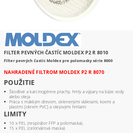
FILTER PEVNÝCH ČASTÍC MOLDEX P2 R 8010
Filter pevných častíc Moldex pre polomasky série 8000
NAHRADENÉ FILTROM MOLDEX P2 R 8070
POUŽITIE
Škodlivé a karcinogénne prachy, hmly a výpary na báze vody
alebo oleja
Práca s mäkkým drevom, sklenenými vláknami, kovmi a
plastmi [okrem PVC] a olejovými hmlami
LIMITY
10 x PEL (respirátor FFP a polomaska),
15 x PEL (celotvárová maska)