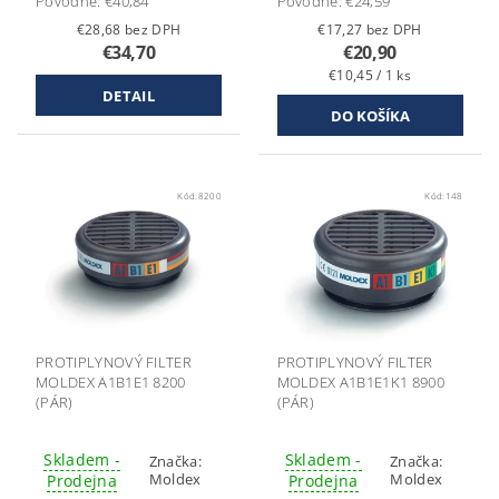
Pôvodne:
€40,84
Pôvodne:
€24,59
€28,68 bez DPH
€17,27 bez DPH
€34,70
€20,90
€10,45 / 1 ks
DETAIL
Kód:
8200
Kód:
148
PROTIPLYNOVÝ FILTER
PROTIPLYNOVÝ FILTER
MOLDEX A1B1E1 8200
MOLDEX A1B1E1K1 8900
(PÁR)
(PÁR)
Skladem -
Skladem -
Značka:
Značka:
Moldex
Moldex
Prodejna
Prodejna