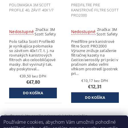
POLOMASKA 3M SCOTT
PREDFILTRE PRE
PROFILE 40, ZÁVIT 40X1/7
KANISTROVÉ FILTRE SCOTT
PRO2000
Značka:
3M
Značka:
3M
Nedostupné
Nedostupné
Scott Safety
Scott Safety
Polo taška Scott Profile40
Predfiltre pre kanistrové
je vynikajúca polomaska
filtre Scott PRO2000
so závitom 40x1/7, t. j. na
Výrazne znižuje zaťaženie
rovnakých kanistrových
filtračnej kazety na
filtroch ako celoobličajové
častice/aerosóly pri práci v
masky. Bol vyvinutý tak,
prašnom alebo veľmi
aby poskytoval...
vlhkom prostredí (postrek
pri...
€39,50 bez DPH
€10,17 bez DPH
€47,80
€12,31
Buďte prvý, kto napíše príspevok k tejto položke.
Používáme cookies, abychom Vám umožnili pohodlné
Pridať komentár