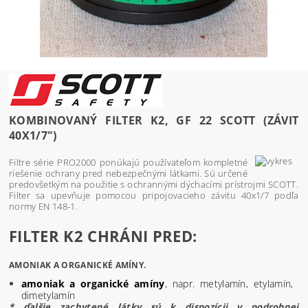
KOMBINOVANÝ FILTER K2, GF 22 SCOTT (ZÁVIT
40X1/7")
Filtre série PRO2000 ponúkajú používateľom kompletné
riešenie ochrany pred nebezpečnými látkami. Sú určené
predovšetkým na použitie s ochrannými dýchacími prístrojmi SCOTT.
Filter sa upevňuje pomocou pripojovacieho závitu 40x1/7 podľa
normy EN 148-1.
FILTER K2 CHRÁNI PRED:
AMONIAK A ORGANICKÉ AMÍNY.
amoniak a organické amíny
, napr. metylamín, etylamín,
dimetylamín
* ďalšie zachytené látky sú k dispozícii v podrobnej