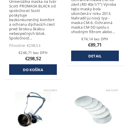
Univerzálna maska na tvár
závit (RD 40x1/7") Výroba
Scott PROMASK BLACK od
tejto masky bola
spoločnosti Scott
ukončená v roku 2013.
poskytuje
Nahradil ju nový typ -
bezkonkurenčný komfort
maska CM-6. Ochranná
a ochranu dýchacích ciest
maska CM-5D spolu s
pred širokou škálou
vhodným filtrom alebo...
nebezpečných látok.
Spoločnosť...
€74,14 bez DPH
€89,71
Pôvodne:
€298,53
€246,71 bez DPH
DETAIL
€298,52
Kód:
32083
Kód:
52691