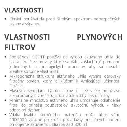
VLASTNOSTI
Chráni používateľa pred širokým spektrom nebezpečných
plynov a výparov.
VLASTNOSTI PLYNOVÝCH
FILTROV
Spoločnosť SCOTT používa na výrobu aktívneho uhlia tie
najkvalitnejšie suroviny, ktoré sa ďalej zušľachťujú pomocou
jedinečných technologických procesov, aby sa dosiahli
ideálne sorpčné vlastnosti.
Mikroporézna štruktúra aktívneho uhlia vytvára obrovský
filtračný povrch, ktorý je kľúčom k vynikajúcej účinnosti
filtrácie.
Hlavnými výhodami týchto filtrov je tiež veľké množstvo
absorbovaných znečisťujúcich látok a dlhý čas ochrany.
Minimálne množstvo aktívneho uhlia umožňuje odľahčenie
filtra, čo prináša používateľovi skutočnú výhodu - nízky
odpor pri dýchaní.
Vďaka kvalite sorpčného materiálu môžu filtre série
PRO2000 výrazne prekročiť požiadavky príslušných noriem
pri objeme aktívneho uhlia iba 220-320 ml.