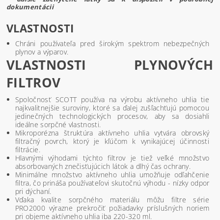
dokumentácii
VLASTNOSTI
Chráni používateľa pred širokým spektrom nebezpečných
plynov a výparov.
VLASTNOSTI PLYNOVÝCH
FILTROV
Spoločnosť SCOTT používa na výrobu aktívneho uhlia tie
najkvalitnejšie suroviny, ktoré sa ďalej zušľachťujú pomocou
jedinečných technologických procesov, aby sa dosiahli
ideálne sorpčné vlastnosti.
Mikroporézna štruktúra aktívneho uhlia vytvára obrovský
filtračný povrch, ktorý je kľúčom k vynikajúcej účinnosti
filtrácie.
Hlavnými výhodami týchto filtrov je tiež veľké množstvo
absorbovaných znečisťujúcich látok a dlhý čas ochrany.
Minimálne množstvo aktívneho uhlia umožňuje odľahčenie
filtra, čo prináša používateľovi skutočnú výhodu - nízky odpor
pri dýchaní.
Vďaka kvalite sorpčného materiálu môžu filtre série
PRO2000 výrazne prekročiť požiadavky príslušných noriem
pri objeme aktívneho uhlia iba 220-320 ml.