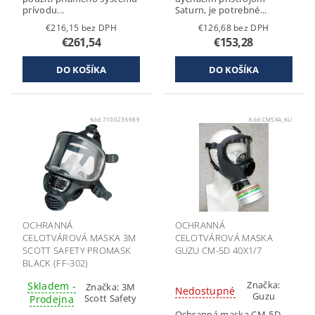
prívodu...
Saturn, je potrebné...
€216,15 bez DPH
€126,68 bez DPH
€261,54
€153,28
Kód:
7100236989
Kód:
CM5X4_KLI
OCHRANNÁ
OCHRANNÁ
CELOTVÁROVÁ MASKA 3M
CELOTVÁROVÁ MASKA
SCOTT SAFETY PROMASK
GUZU CM-5D 40X1/7
BLACK (FF-302)
Značka:
Skladem -
Značka:
3M
Nedostupné
Guzu
Scott Safety
Prodejna
Ochranná maska CM-5D