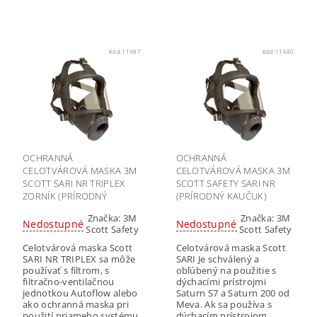
Kód:
11987
Kód:
11680
OCHRANNÁ
OCHRANNÁ
CELOTVÁROVÁ MASKA 3M
CELOTVÁROVÁ MASKA 3M
SCOTT SARI NR TRIPLEX
SCOTT SAFETY SARI NR
ZORNÍK (PRÍRODNÝ
(PRÍRODNÝ KAUČUK)
KAUČUK)
Značka:
3M
Značka:
3M
Nedostupné
Nedostupné
Scott Safety
Scott Safety
Celotvárová maska Scott
Celotvárová maska Scott
SARI NR TRIPLEX sa môže
SARI Je schválený a
používať s filtrom, s
obľúbený na použitie s
filtračno-ventilačnou
dýchacími prístrojmi
jednotkou Autoflow alebo
Saturn S7 a Saturn 200 od
ako ochranná maska pri
Meva. Ak sa používa s
použití priameho systému
dýchacím prístrojom