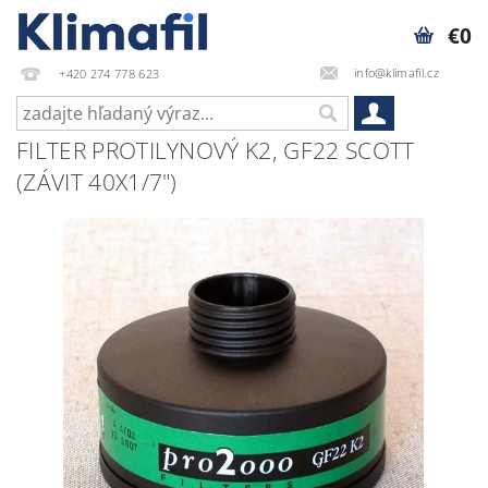
€0
info@klimafil.cz
+420 274 778 623
FILTER PROTILYNOVÝ K2, GF22 SCOTT
(ZÁVIT 40X1/7")