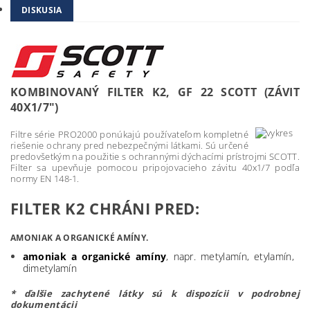
DISKUSIA
KOMBINOVANÝ FILTER K2, GF 22 SCOTT (ZÁVIT
40X1/7")
Filtre série PRO2000 ponúkajú používateľom kompletné
riešenie ochrany pred nebezpečnými látkami. Sú určené
predovšetkým na použitie s ochrannými dýchacími prístrojmi SCOTT.
Filter sa upevňuje pomocou pripojovacieho závitu 40x1/7 podľa
normy EN 148-1.
FILTER K2 CHRÁNI PRED:
AMONIAK A ORGANICKÉ AMÍNY.
amoniak a organické amíny
, napr. metylamín, etylamín,
dimetylamín
* ďalšie zachytené látky sú k dispozícii v podrobnej
dokumentácii