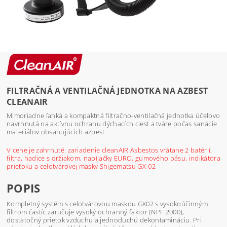
FILTRAČNÁ A VENTILAČNÁ JEDNOTKA NA AZBEST
CLEANAIR
Mimoriadne ľahká a kompaktná filtračno-ventilačná jednotka účelovo
navrhnutá na aktívnu ochranu dýchacích ciest a tváre počas sanácie
materiálov obsahujúcich azbest.
V cene je zahrnuté: zariadenie cleanAIR Asbestos vrátane 2 batérií,
filtra, hadice s držiakom, nabíjačky EURO, gumového pásu, indikátora
prietoku a celotvárovej masky Shigematsu GX-02
POPIS
Kompletný systém s celotvárovou maskou GX02 s vysokoúčinným
filtrom častíc zaručuje vysoký ochranný faktor (NPF 2000),
dostatočný prietok vzduchu a jednoduchú dekontamináciu. Pri