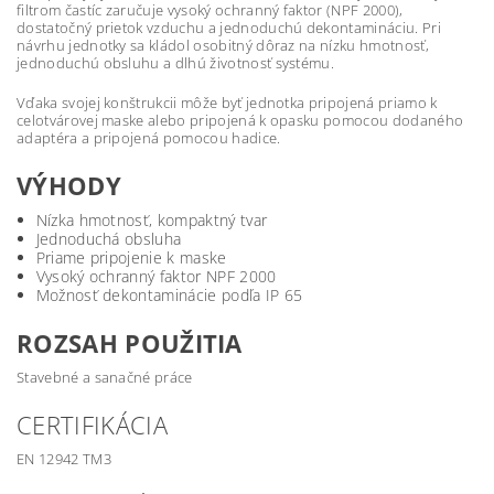
filtrom častíc zaručuje vysoký ochranný faktor (NPF 2000),
dostatočný prietok vzduchu a jednoduchú dekontamináciu. Pri
návrhu jednotky sa kládol osobitný dôraz na nízku hmotnosť,
jednoduchú obsluhu a dlhú životnosť systému.
Vďaka svojej konštrukcii môže byť jednotka pripojená priamo k
celotvárovej maske alebo pripojená k opasku pomocou dodaného
adaptéra a pripojená pomocou hadice.
VÝHODY
Nízka hmotnosť, kompaktný tvar
Jednoduchá obsluha
Priame pripojenie k maske
Vysoký ochranný faktor NPF 2000
Možnosť dekontaminácie podľa IP 65
ROZSAH POUŽITIA
Stavebné a sanačné práce
CERTIFIKÁCIA
EN 12942 TM3