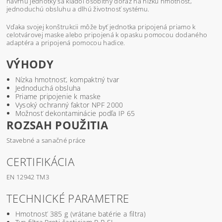
návrhu jednotky sa kládol osobitný dôraz na nízku hmotnosť,
jednoduchú obsluhu a dlhú životnosť systému.
Vďaka svojej konštrukcii môže byť jednotka pripojená priamo k
celotvárovej maske alebo pripojená k opasku pomocou dodaného
adaptéra a pripojená pomocou hadice.
VÝHODY
Nízka hmotnosť, kompaktný tvar
Jednoduchá obsluha
Priame pripojenie k maske
Vysoký ochranný faktor NPF 2000
Možnosť dekontaminácie podľa IP 65
ROZSAH POUŽITIA
Stavebné a sanačné práce
CERTIFIKÁCIA
EN 12942 TM3
TECHNICKÉ PARAMETRE
Hmotnosť 385 g (vrátane batérie a filtra)