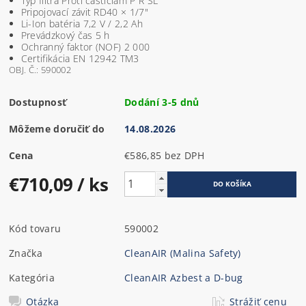
Typ filtra Proti časticiam P R SL
Pripojovací závit RD40 × 1/7"
Li-Ion batéria 7,2 V / 2,2 Ah
Prevádzkový čas 5 h
Ochranný faktor (NOF) 2 000
Certifikácia EN 12942 TM3
OBJ. Č.: 590002
Dostupnosť
Dodání 3-5 dnů
Môžeme doručiť do
14.08.2026
Cena
€586,85 bez DPH
€710,09
/ ks
Kód tovaru
590002
Značka
CleanAIR (Malina Safety)
Kategória
CleanAIR Azbest a D-bug
Otázka
Strážiť cenu