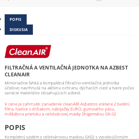
POPIS
DISKUSIA
FILTRAČNÁ A VENTILAČNÁ JEDNOTKA NA AZBEST
CLEANAIR
Mimoriadne ľahká a kompaktná filtračno-ventilačná jednotka
účelovo navrhnutá na aktívnu ochranu dýchacích ciest a tváre počas
sanácie materiálov obsahujúcich azbest.
V cene je zahrnuté: zariadenie cleanAIR Asbestos vrátane 2 batérií,
filtra, hadice s držiakom, nabíjačky EURO, gumového pásu,
indikátora prietoku a celotvárovej masky Shigematsu GX-02
POPIS
Kompletný systém s celotvárovou maskou GX02 s vysokoúčinným