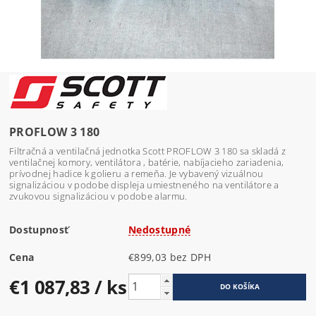
PROFLOW 3 180
Filtračná a ventilačná jednotka Scott PROFLOW 3 180 sa skladá z
ventilačnej komory, ventilátora , batérie, nabíjacieho zariadenia,
prívodnej hadice k golieru a remeňa. Je vybavený vizuálnou
signalizáciou v podobe displeja umiestneného na ventilátore a
zvukovou signalizáciou v podobe alarmu.
Dostupnosť
Nedostupné
Cena
€899,03 bez DPH
€1 087,83
/ ks