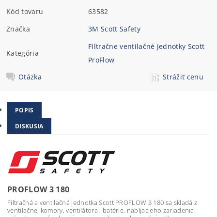
Kód tovaru
63582
Značka
3M Scott Safety
Filtračne ventilačné jednotky Scott
Kategória
ProFlow
Otázka
Strážiť cenu
POPIS
DISKUSIA
PROFLOW 3 180
Filtračná a ventilačná jednotka Scott PROFLOW 3 180 sa skladá z
ventilačnej komory, ventilátora , batérie, nabíjacieho zariadenia,