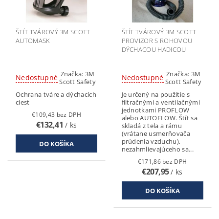
ŠTÍT TVÁROVÝ 3M SCOTT
ŠTÍT TVÁROVÝ 3M SCOTT
AUTOMASK
PROVIZOR S ROHOVOU
DÝCHACOU HADICOU
Značka:
3M
Značka:
3M
Nedostupné
Nedostupné
Scott Safety
Scott Safety
Ochrana tváre a dýchacích
Je určený na použitie s
ciest
filtračnými a ventilačnými
jednotkami PROFLOW
€109,43 bez DPH
alebo AUTOFLOW. Štít sa
€132,41
/ ks
skladá z tela a rámu
(vrátane usmerňovača
prúdenia vzduchu),
nezahmlievajúceho sa...
€171,86 bez DPH
€207,95
/ ks