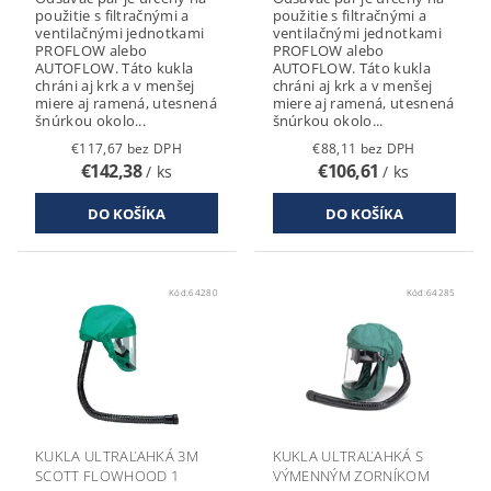
použitie s filtračnými a
použitie s filtračnými a
ventilačnými jednotkami
ventilačnými jednotkami
PROFLOW alebo
PROFLOW alebo
AUTOFLOW. Táto kukla
AUTOFLOW. Táto kukla
chráni aj krk a v menšej
chráni aj krk a v menšej
miere aj ramená, utesnená
miere aj ramená, utesnená
šnúrkou okolo...
šnúrkou okolo...
€117,67 bez DPH
€88,11 bez DPH
€142,38
€106,61
/ ks
/ ks
Kód:
64280
Kód:
64285
KUKLA ULTRAĽAHKÁ 3M
KUKLA ULTRAĽAHKÁ S
SCOTT FLOWHOOD 1
VÝMENNÝM ZORNÍKOM