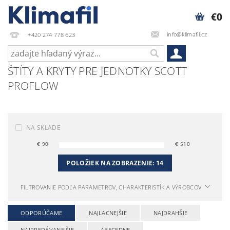
€0
info@klimafil.cz
+420 274 778 623
ŠTÍTY A KRYTY PRE JEDNOTKY SCOTT
PROFLOW
NA SKLADE
€
90
€
510
POLOŽIEK NA ZOBRAZENIE:
14
FILTROVANIE PODĽA PARAMETROV, CHARAKTERISTÍK A VÝROBCOV
ODPORÚČAME
NAJLACNEJŠIE
NAJDRAHŠIE
NAJPREDÁVANEJŠIE
ABECEDNE