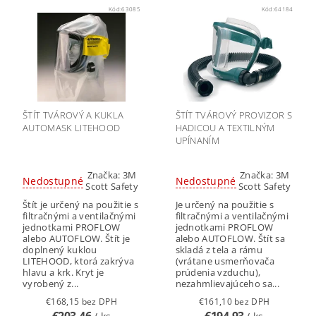
Kód:
63085
Kód:
64184
ŠTÍT TVÁROVÝ A KUKLA
ŠTÍT TVÁROVÝ PROVIZOR S
AUTOMASK LITEHOOD
HADICOU A TEXTILNÝM
UPÍNANÍM
Značka:
3M
Značka:
3M
Nedostupné
Nedostupné
Scott Safety
Scott Safety
Štít je určený na použitie s
Je určený na použitie s
filtračnými a ventilačnými
filtračnými a ventilačnými
jednotkami PROFLOW
jednotkami PROFLOW
alebo AUTOFLOW. Štít je
alebo AUTOFLOW. Štít sa
doplnený kuklou
skladá z tela a rámu
LITEHOOD, ktorá zakrýva
(vrátane usmerňovača
hlavu a krk. Kryt je
prúdenia vzduchu),
vyrobený z...
nezahmlievajúceho sa...
€168,15 bez DPH
€161,10 bez DPH