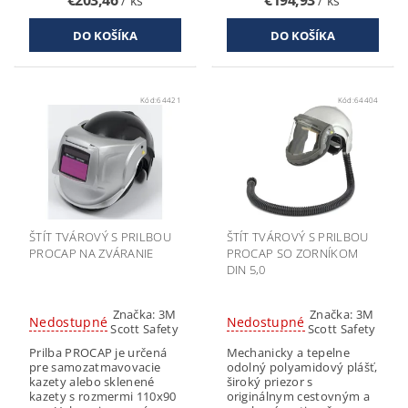
€203,46
€194,93
/ ks
/ ks
Kód:
64421
Kód:
64404
ŠTÍT TVÁROVÝ S PRILBOU
ŠTÍT TVÁROVÝ S PRILBOU
PROCAP NA ZVÁRANIE
PROCAP SO ZORNÍKOM
DIN 5,0
Značka:
3M
Značka:
3M
Nedostupné
Nedostupné
Scott Safety
Scott Safety
Prilba PROCAP je určená
Mechanicky a tepelne
pre samozatmavovacie
odolný polyamidový plášť,
kazety alebo sklenené
široký priezor s
kazety s rozmermi 110x90
originálnym cestovným a