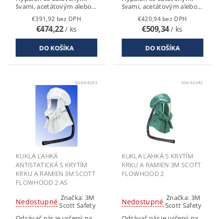
švami, acetátovým alebo...
švami, acetátovým alebo...
€391,92 bez DPH
€420,94 bez DPH
€474,22
€509,34
/ ks
/ ks
Kód:
64283
Kód:
64282
KUKLA ĽAHKÁ
KUKLA ĽAHKÁ S KRYTÍM
ANTISTATICKÁ S KRYTÍM
KRKU A RAMIEN 3M SCOTT
KRKU A RAMIEN 3M SCOTT
FLOWHOOD 2
FLOWHOOD 2 AS
Značka:
3M
Značka:
3M
Nedostupné
Nedostupné
Scott Safety
Scott Safety
Odsávač pár je určený na
Odsávač pár je určený na