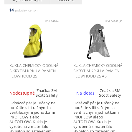
14
položiek celkom
Kód:
64284
Kód:
64287_AS
KUKLA CHEMICKY ODOLNÁ
KUKLA CHEMICKY ODOLNÁ
S KRYTÍM KRKU A RAMIEN
S KRYTÍM KRKU A RAMIEN
FLOWHOOD 25
FLOWHOOD 25 AS
Značka:
3M
Značka:
3M
Nedostupné
Na dotaz
Scott Safety
Scott Safety
Odsávač pár je určený na
Odsávač pár je určený na
použitie s filtračnými a
použitie s filtračnými a
ventilačnými jednotkami
ventilačnými jednotkami
PROFLOW alebo
PROFLOW alebo
AUTOFLOW. Kukla je
AUTOFLOW. Kukla je
vyrobená z materiálu
vyrobená z materiálu
Hypalon so zatavenými
Hypalon so zatavenými