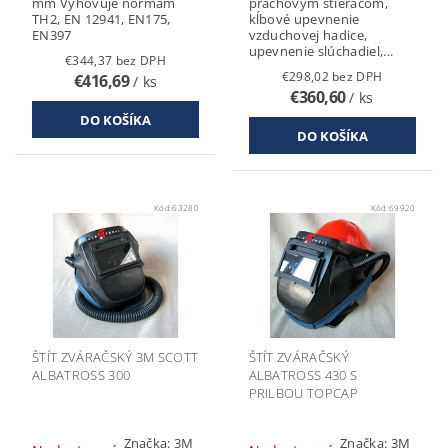
mm Vyhovuje normám
prachovým stieračom,
TH2, EN 12941, EN175,
kĺbové upevnenie
EN397
vzduchovej hadice,
upevnenie slúchadiel,...
€344,37 bez DPH
€298,02 bez DPH
€416,69
/ ks
€360,60
/ ks
Kód:
63280
Kód:
69920
ŠTÍT ZVÁRAČSKÝ 3M SCOTT
ŠTÍT ZVÁRAČSKÝ
ALBATROSS 300
ALBATROSS 430 S
PRILBOU TOPCAP
Značka:
3M
Značka:
3M