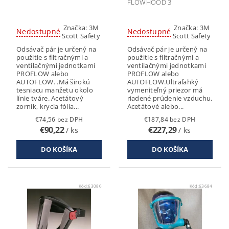
FLOWHOOD 3
Značka:
3M
Značka:
3M
Nedostupné
Nedostupné
Scott Safety
Scott Safety
Odsávač pár je určený na
Odsávač pár je určený na
použitie s filtračnými a
použitie s filtračnými a
ventilačnými jednotkami
ventilačnými jednotkami
PROFLOW alebo
PROFLOW alebo
AUTOFLOW. .Má širokú
AUTOFLOW.Ultraľahký
tesniacu manžetu okolo
vymeniteľný priezor má
línie tváre. Acetátový
riadené prúdenie vzduchu.
zorník, krycia fólia...
Acetátové alebo...
€74,56 bez DPH
€187,84 bez DPH
€90,22
€227,29
/ ks
/ ks
Kód:
63080
Kód:
63684