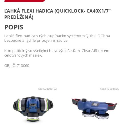
ĽAHKÁ FLEXI HADICA (QUICKLOCK- CA40X1/7"
PREDĹŽENÁ)
POPIS
Ľahká flexi hadica s rýchloupínacím systémom QuickLOCk na
bezpečné a rýchle pripojenie hadice.
Kompatibilný so všetkými hlavovými časťami CleanAIR okrem
celotvárových masiek.
OBJ. Č: 710060
Kód:
520000FCA
Kód:
510000FDA