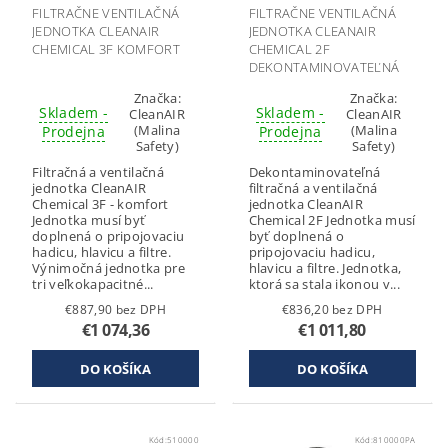
FILTRAČNE VENTILAČNÁ
FILTRAČNE VENTILAČNÁ
JEDNOTKA CLEANAIR
JEDNOTKA CLEANAIR
CHEMICAL 3F KOMFORT
CHEMICAL 2F
DEKONTAMINOVATEĽNÁ
Značka:
Značka:
Skladem -
Skladem -
CleanAIR
CleanAIR
(Malina
(Malina
Prodejna
Prodejna
Safety)
Safety)
Filtračná a ventilačná
Dekontaminovateľná
jednotka CleanAIR
filtračná a ventilačná
Chemical 3F - komfort
jednotka CleanAIR
Jednotka musí byť
Chemical 2F Jednotka musí
doplnená o pripojovaciu
byť doplnená o
hadicu, hlavicu a filtre.
pripojovaciu hadicu,
Výnimočná jednotka pre
hlavicu a filtre. Jednotka,
tri veľkokapacitné...
ktorá sa stala ikonou v...
€887,90 bez DPH
€836,20 bez DPH
€1 074,36
€1 011,80
Kód:
510000
Kód:
810000PA