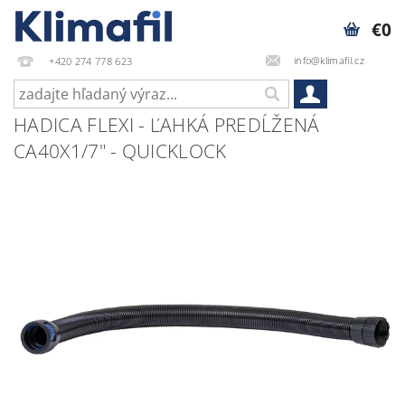
€0
info@klimafil.cz
+420 274 778 623
HADICA FLEXI - ĽAHKÁ PREDĹŽENÁ
CA40X1/7" - QUICKLOCK