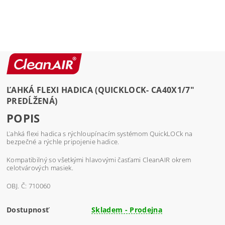
ĽAHKÁ FLEXI HADICA (QUICKLOCK- CA40X1/7"
PREDĹŽENÁ)
POPIS
Ľahká flexi hadica s rýchloupínacím systémom QuickLOCk na
bezpečné a rýchle pripojenie hadice.
Kompatibilný so všetkými hlavovými časťami CleanAIR okrem
celotvárových masiek.
OBJ. Č: 710060
Dostupnosť
Skladem - Prodejna