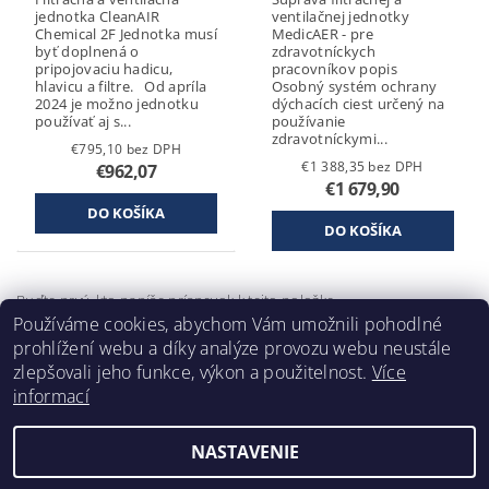
jednotka CleanAIR
ventilačnej jednotky
Chemical 2F Jednotka musí
MedicAER - pre
byť doplnená o
zdravotníckych
pripojovaciu hadicu,
pracovníkov popis
hlavicu a filtre. Od apríla
Osobný systém ochrany
2024 je možno jednotku
dýchacích ciest určený na
používať aj s...
používanie
zdravotníckymi...
€795,10 bez DPH
€1 388,35 bez DPH
€962,07
€1 679,90
Buďte prvý, kto napíše príspevok k tejto položke.
Používáme cookies, abychom Vám umožnili pohodlné
Pridať komentár
prohlížení webu a díky analýze provozu webu neustále
zlepšovali jeho funkce, výkon a použitelnost.
Více
informací
NASTAVENIE
2026 ©
Klimafil
, všetky práva vyhradené