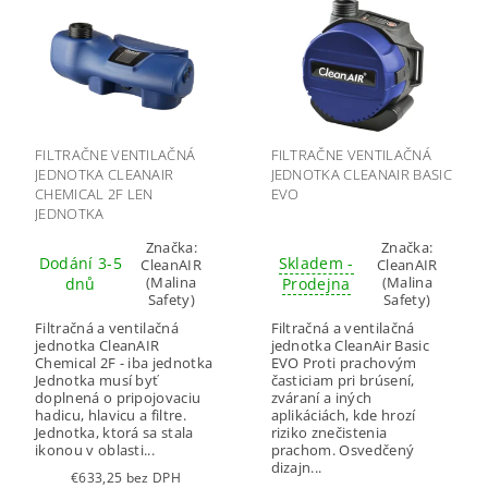
FILTRAČNE VENTILAČNÁ
FILTRAČNE VENTILAČNÁ
JEDNOTKA CLEANAIR
JEDNOTKA CLEANAIR BASIC
CHEMICAL 2F LEN
EVO
JEDNOTKA
Značka:
Značka:
Dodání 3-5
Skladem -
CleanAIR
CleanAIR
(Malina
(Malina
dnů
Prodejna
Safety)
Safety)
Filtračná a ventilačná
Filtračná a ventilačná
jednotka CleanAIR
jednotka CleanAir Basic
Chemical 2F - iba jednotka
EVO Proti prachovým
Jednotka musí byť
časticiam pri brúsení,
doplnená o pripojovaciu
zváraní a iných
hadicu, hlavicu a filtre.
aplikáciách, kde hrozí
Jednotka, ktorá sa stala
riziko znečistenia
ikonou v oblasti...
prachom. Osvedčený
dizajn...
€633,25 bez DPH