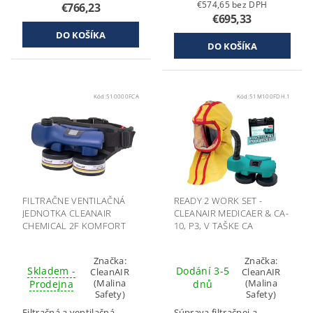
€574,65 bez DPH
€766,23
€695,33
Kód:
510000FCA
Kód:
51M100FDH.1
FILTRAČNE VENTILAČNÁ
READY 2 WORK SET -
JEDNOTKA CLEANAIR
CLEANAIR MEDICAER & CA-
CHEMICAL 2F KOMFORT
10, P3, V TAŠKE CA
Značka:
Značka:
Skladem -
Dodání 3-5
CleanAIR
CleanAIR
(Malina
(Malina
Prodejna
dnů
Safety)
Safety)
Filtračná a ventilačná
Súprava filtračnej a