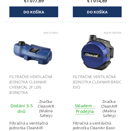
€1 077,69
€1 014,89
Kód:
510000
Kód:
810000PA
FILTRAČNE VENTILAČNÁ
FILTRAČNE VENTILAČNÁ
JEDNOTKA CLEANAIR
JEDNOTKA CLEANAIR BASIC
CHEMICAL 2F LEN
EVO
JEDNOTKA
Značka:
Značka:
Dodání 3-5
Skladem -
CleanAIR
CleanAIR
(Malina
(Malina
dnů
Prodejna
Safety)
Safety)
Filtračná a ventilačná
Filtračná a ventilačná
jednotka CleanAIR
jednotka CleanAir Basic