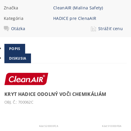
Značka
CleanAIR (Malina Safety)
Kategória
HADICE pre ClenaAIR
Otázka
Strážiť cenu
POPIS
DISKUSIA
KRYT HADICE ODOLNÝ VOČI CHEMIKÁLIÁM
OBJ. Č.: 700062C
Kód:
520000FCA
Kód:
510000FDA