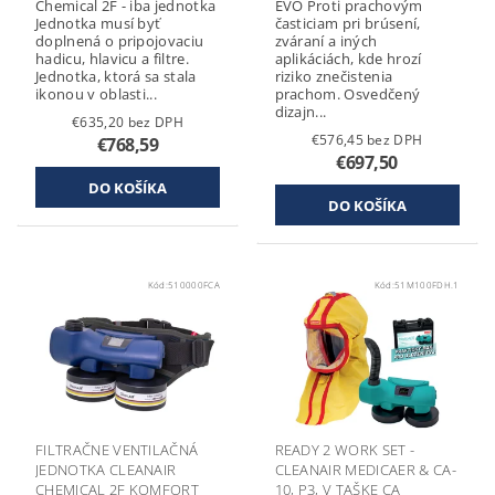
Chemical 2F - iba jednotka
EVO Proti prachovým
Jednotka musí byť
časticiam pri brúsení,
doplnená o pripojovaciu
zváraní a iných
hadicu, hlavicu a filtre.
aplikáciách, kde hrozí
Jednotka, ktorá sa stala
riziko znečistenia
ikonou v oblasti...
prachom. Osvedčený
dizajn...
€635,20 bez DPH
€576,45 bez DPH
€768,59
€697,50
Kód:
510000FCA
Kód:
51M100FDH.1
FILTRAČNE VENTILAČNÁ
READY 2 WORK SET -
JEDNOTKA CLEANAIR
CLEANAIR MEDICAER & CA-
CHEMICAL 2F KOMFORT
10, P3, V TAŠKE CA