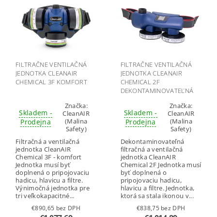
FILTRAČNE VENTILAČNÁ
FILTRAČNE VENTILAČNÁ
JEDNOTKA CLEANAIR
JEDNOTKA CLEANAIR
CHEMICAL 3F KOMFORT
CHEMICAL 2F
DEKONTAMINOVATEĽNÁ
Značka:
Značka:
Skladem -
Skladem -
CleanAIR
CleanAIR
(Malina
(Malina
Prodejna
Prodejna
Safety)
Safety)
Filtračná a ventilačná
Dekontaminovateľná
jednotka CleanAIR
filtračná a ventilačná
Chemical 3F - komfort
jednotka CleanAIR
Jednotka musí byť
Chemical 2F Jednotka musí
doplnená o pripojovaciu
byť doplnená o
hadicu, hlavicu a filtre.
pripojovaciu hadicu,
Výnimočná jednotka pre
hlavicu a filtre. Jednotka,
tri veľkokapacitné...
ktorá sa stala ikonou v...
€890,65 bez DPH
€838,75 bez DPH