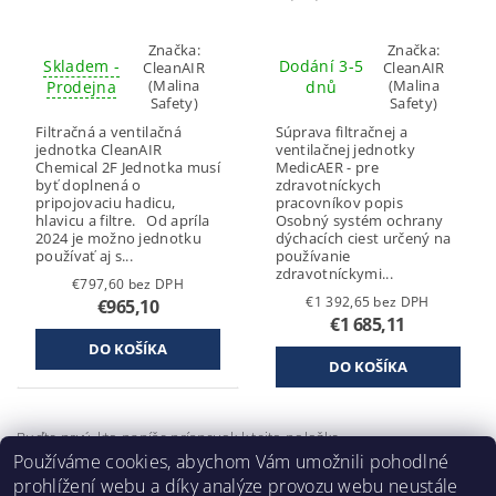
Značka:
Značka:
Skladem -
Dodání 3-5
CleanAIR
CleanAIR
(Malina
(Malina
Prodejna
dnů
Safety)
Safety)
Filtračná a ventilačná
Súprava filtračnej a
jednotka CleanAIR
ventilačnej jednotky
Chemical 2F Jednotka musí
MedicAER - pre
byť doplnená o
zdravotníckych
pripojovaciu hadicu,
pracovníkov popis
hlavicu a filtre. Od apríla
Osobný systém ochrany
2024 je možno jednotku
dýchacích ciest určený na
používať aj s...
používanie
zdravotníckymi...
€797,60 bez DPH
€1 392,65 bez DPH
€965,10
€1 685,11
Buďte prvý, kto napíše príspevok k tejto položke.
Používáme cookies, abychom Vám umožnili pohodlné
Pridať komentár
prohlížení webu a díky analýze provozu webu neustále