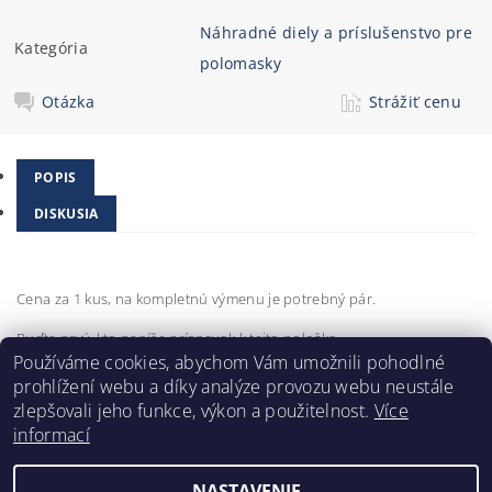
Náhradné diely a príslušenstvo pre
Kategória
polomasky
Otázka
Strážiť cenu
POPIS
DISKUSIA
Cena za 1 kus, na kompletnú výmenu je potrebný pár.
Buďte prvý, kto napíše príspevok k tejto položke.
Používáme cookies, abychom Vám umožnili pohodlné
Pridať komentár
prohlížení webu a díky analýze provozu webu neustále
zlepšovali jeho funkce, výkon a použitelnost.
Více
informací
NASTAVENIE