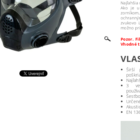
Najľahšia
Ako je u
zorníkom,
ochranný
zvukovo i
možno pri
Pozor. F
Vhodné ty
VLA
Širší
poškri
Najľah
3 veľ
použív
Šesťbo
Určené
Akusti
EN 136