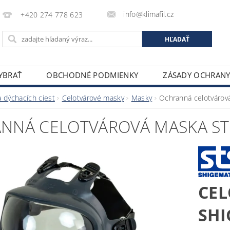
info@klimafil.cz
+420 274 778 623
VYBRAŤ
OBCHODNÉ PODMIENKY
ZÁSADY OCHRAN
 dýchacích ciest
Celotvárové masky
Masky
Ochranná celotvárov
NNÁ CELOTVÁROVÁ MASKA ST
CEL
SHI