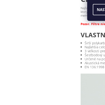
Najľahšia maska 
NAS
ktorý poskytuje
membránou. K dis
Pozor. Filtre n
VLASTN
Širší polykar
Najľahšia cel
3 veľkosti p
Šesťbodový u
Určené na po
Akustická m
EN 136:1998 