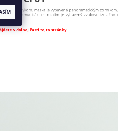
hto výrobcu zvykom, maska je vybavená panoramatickým zorníkom,
ASÍM
prilbou. Na komunikáciu s okolím je vybavený zvukovo izolačnou
ho konektora.
dete v dolnej časti tejto stránky.