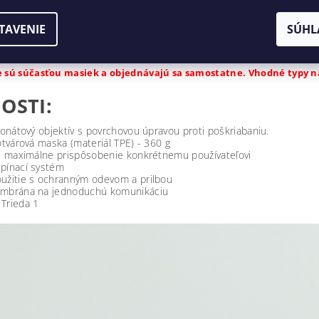
v ponuke. Vďaka použitému materiálu (TPE) váži len 360 g! Ako je u to
TAVENIE
SÚHL
 vynikajúcu viditeľnosť. Je určený na použitie s ochranným odevom a 
pozícii je široký výber filtrov, ktoré možno pripojiť pomocou bajonetové
ie sú súčasťou masiek a objednávajú sa samostatne. Vhodné typy náj
OSTI:
bonátový objektív s povrchovou úpravou proti poškriabaniu.
otvárová maska (materiál TPE) - 360 g
re maximálne prispôsobenie konkrétnemu používateľovi
pínací systém
užitie s ochranným odevom a prilbou
embrána na jednoduchú komunikáciu
Trieda 1