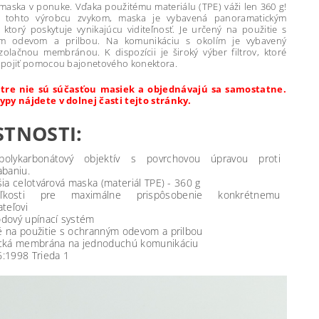
 maska v ponuke. Vďaka použitému materiálu (TPE) váži len 360 g!
 tohto výrobcu zvykom, maska je vybavená panoramatickým
 ktorý poskytuje vynikajúcu viditeľnosť. Je určený na použitie s
m odevom a prilbou. Na komunikáciu s okolím je vybavený
zolačnou membránou. K dispozícii je široký výber filtrov, ktoré
pojiť pomocou bajonetového konektora.
iltre nie sú súčasťou masiek a objednávajú sa samostatne.
py nájdete v dolnej časti tejto stránky.
STNOSTI:
 polykarbonátový objektív s povrchovou úpravou proti
abaniu.
šia celotvárová maska (materiál TPE) - 360 g
kosti pre maximálne prispôsobenie konkrétnemu
ateľovi
dový upínací systém
 na použitie s ochranným odevom a prilbou
cká membrána na jednoduchú komunikáciu
:1998 Trieda 1