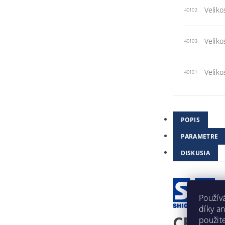
Veliko
40102
Veliko
40103
Veliko
40101
POPIS
PARAMETRE
DISKUSIA
Použív
díky a
CELOO
použit