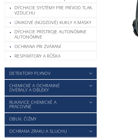
DÝCHACIE SYSTÉMY PRE PRÍVOD TLAK.
VZDUCHU
ÚNIKOVÉ (NÚDZOVÉ) KUKLY A MASKY
DÝCHACIE PRÍSTROJE AUTONÓMNE
AUTONÓMNE
OCHRANA PRI ZVÁRANÍ
RESPIRÁTORY A RŮŠKA
DETEKTORY PLYNOV
CHEMICKÉ A OCHRANNÉ
OVERALY A OBLEKY
RUKAVICE CHEMICKÉ A
PRACOVNÉ
OBUV, ČIŽMY
OCHRANA ZRAKU A SLUCHU