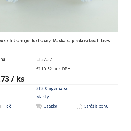
ok s filtrami je ilustračný. Maska sa predáva bez filtrov.
ena
€157,32
€110,52 bez DPH
,73
/ ks
STS Shigematsu
a
Masky
Tlač
Otázka
Strážiť cenu