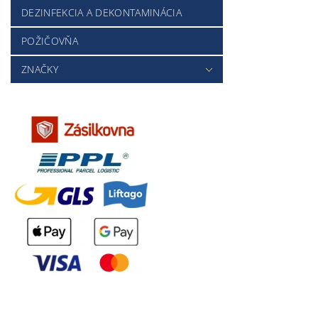
DEZINFEKCIA A DEKONTAMINÁCIA
POŽIČOVŇA
ZNAČKY