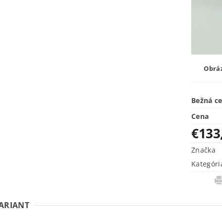
Obráz
Bežná c
Cena
€133
Značka
Kategóri
VARIANT