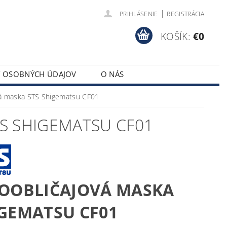
|
PRIHLÁSENIE
REGISTRÁCIA
KOŠÍK:
€0
Y OSOBNÝCH ÚDAJOV
O NÁS
á maska STS Shigematsu CF01
S SHIGEMATSU CF01
OOBLIČAJOVÁ MASKA
GEMATSU CF01