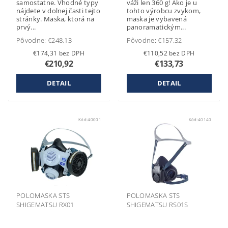
samostatne. Vhodné typy
váži len 360 g! Ako je u
nájdete v dolnej časti tejto
tohto výrobcu zvykom,
stránky. Maska, ktorá na
maska je vybavená
prvý...
panoramatickým...
Pôvodne:
€248,13
Pôvodne:
€157,32
€174,31 bez DPH
€110,52 bez DPH
€210,92
€133,73
DETAIL
DETAIL
Kód:
40001
Kód:
40140
POLOMASKA STS
POLOMASKA STS
SHIGEMATSU RX01
SHIGEMATSU RS01S