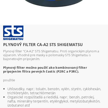
PLYNOVÝ FILTER CA-A2 STS SHIGEMATSU
Plynový filter "CA-A2" STS Shigematsu. Proti organickým plynom a
výparom. Vhodné pre masky a polomasky STS Shigematsu s
bajonetovým pripojením.
Plynový filter možno použiť ako kombinovaný filter
pripojením filtra pevných častíc (P2RC a P3RC).
použitie
Uhľovodíky, napr.: toluén, benzén, xylén, styrén, cyklohexán,
trichlóretylén, tetrachlórmetán
Organické rozpúšťadlá a riedidlá, napr.: benzín, petrolej,
nafta, minerálny terpentín, etylénglykol, metylizobutylketón,
izobutanol atď