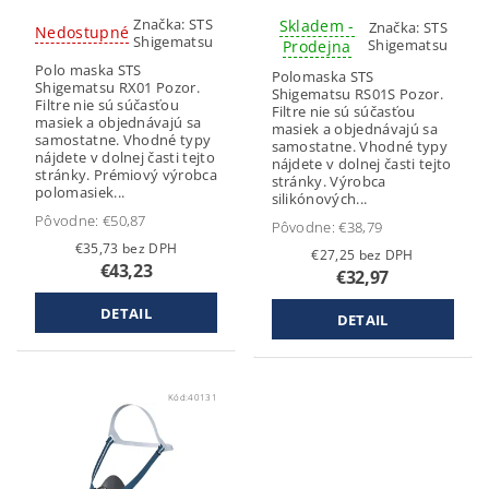
Značka:
STS
Skladem -
Značka:
STS
Nedostupné
Shigematsu
Shigematsu
Prodejna
Polo maska STS
Polomaska STS
Shigematsu RX01 Pozor.
Shigematsu RS01S Pozor.
Filtre nie sú súčasťou
Filtre nie sú súčasťou
masiek a objednávajú sa
masiek a objednávajú sa
samostatne. Vhodné typy
samostatne. Vhodné typy
nájdete v dolnej časti tejto
nájdete v dolnej časti tejto
stránky. Prémiový výrobca
stránky. Výrobca
polomasiek...
silikónových...
Pôvodne:
€50,87
Pôvodne:
€38,79
€35,73 bez DPH
€27,25 bez DPH
€43,23
€32,97
DETAIL
DETAIL
Kód:
40131