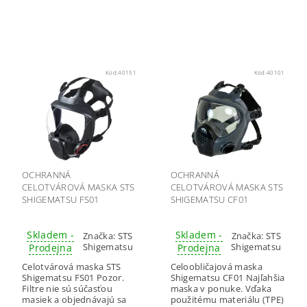
Kód:
40151
Kód:
40101
OCHRANNÁ
OCHRANNÁ
CELOTVÁROVÁ MASKA STS
CELOTVÁROVÁ MASKA STS
SHIGEMATSU FS01
SHIGEMATSU CF01
Skladem -
Skladem -
Značka:
STS
Značka:
STS
Shigematsu
Shigematsu
Prodejna
Prodejna
Celotvárová maska STS
Celoobličajová maska
Shigematsu FS01 Pozor.
Shigematsu CF01 Najľahšia
Filtre nie sú súčasťou
maska v ponuke. Vďaka
masiek a objednávajú sa
použitému materiálu (TPE)