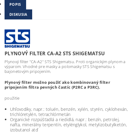
POPIS
DISKUSIA
PLYNOVÝ FILTER CA-A2 STS SHIGEMATSU
Plynový filter "CA-A2" STS Shigematsu. Proti organickým plynom a
výparom. Vhodné pre masky a polomasky STS Shigematsu s
bajonetovým pripojením.
Plynový filter možno použiť ako kombinovaný filter
pripojením filtra pevných častíc (P2RC a P3RC).
použitie
Uhľovodíky, napr.: toluén, benzén, xylén, styrén, cyklohexán,
trichlóretylén, tetrachlórmetán
Organické rozpúšťadlá a riedidlá, napr.: benzín, petrolej,
nafta, minerálny terpentín, etylénglykol, metylizobutylketón,
izobutanol atď