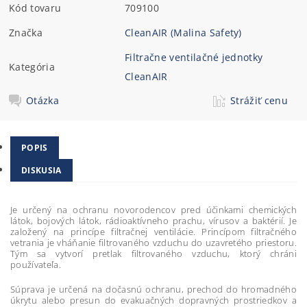
Kód tovaru
709100
Značka
CleanAIR (Malina Safety)
Filtračne ventilačné jednotky
Kategória
CleanAIR
Otázka
Strážiť cenu
POPIS
DISKUSIA
Je určený na ochranu novorodencov pred účinkami chemických
látok, bojových látok, rádioaktívneho prachu, vírusov a baktérií. Je
založený na princípe filtračnej ventilácie. Princípom filtračného
vetrania je vháňanie filtrovaného vzduchu do uzavretého priestoru.
Tým sa vytvorí pretlak filtrovaného vzduchu, ktorý chráni
používateľa.
Súprava je určená na dočasnú ochranu, prechod do hromadného
úkrytu alebo presun do evakuačných dopravných prostriedkov a