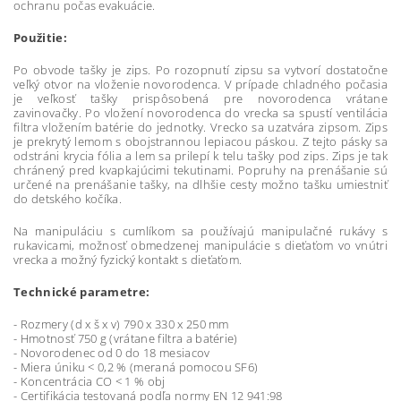
ochranu počas evakuácie.
Použitie:
Po obvode tašky je zips. Po rozopnutí zipsu sa vytvorí dostatočne
veľký otvor na vloženie novorodenca. V prípade chladného počasia
je veľkosť tašky prispôsobená pre novorodenca vrátane
zavinovačky. Po vložení novorodenca do vrecka sa spustí ventilácia
filtra vložením batérie do jednotky. Vrecko sa uzatvára zipsom. Zips
je prekrytý lemom s obojstrannou lepiacou páskou. Z tejto pásky sa
odstráni krycia fólia a lem sa prilepí k telu tašky pod zips. Zips je tak
chránený pred kvapkajúcimi tekutinami. Popruhy na prenášanie sú
určené na prenášanie tašky, na dlhšie cesty možno tašku umiestniť
do detského kočíka.
Na manipuláciu s cumlíkom sa používajú manipulačné rukávy s
rukavicami, možnosť obmedzenej manipulácie s dieťaťom vo vnútri
vrecka a možný fyzický kontakt s dieťaťom.
Technické parametre:
- Rozmery (d x š x v) 790 x 330 x 250 mm
- Hmotnosť 750 g (vrátane filtra a batérie)
- Novorodenec od 0 do 18 mesiacov
- Miera úniku < 0,2 % (meraná pomocou SF6)
- Koncentrácia CO < 1 % obj
- Certifikácia testovaná podľa normy EN 12 941:98