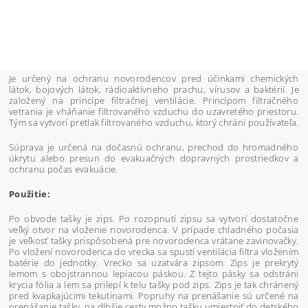
Je určený na ochranu novorodencov pred účinkami chemických
látok, bojových látok, rádioaktívneho prachu, vírusov a baktérií. Je
založený na princípe filtračnej ventilácie. Princípom filtračného
vetrania je vháňanie filtrovaného vzduchu do uzavretého priestoru.
Tým sa vytvorí pretlak filtrovaného vzduchu, ktorý chráni používateľa.
Súprava je určená na dočasnú ochranu, prechod do hromadného
úkrytu alebo presun do evakuačných dopravných prostriedkov a
ochranu počas evakuácie.
Použitie:
Po obvode tašky je zips. Po rozopnutí zipsu sa vytvorí dostatočne
veľký otvor na vloženie novorodenca. V prípade chladného počasia
je veľkosť tašky prispôsobená pre novorodenca vrátane zavinovačky.
Po vložení novorodenca do vrecka sa spustí ventilácia filtra vložením
batérie do jednotky. Vrecko sa uzatvára zipsom. Zips je prekrytý
lemom s obojstrannou lepiacou páskou. Z tejto pásky sa odstráni
krycia fólia a lem sa prilepí k telu tašky pod zips. Zips je tak chránený
pred kvapkajúcimi tekutinami. Popruhy na prenášanie sú určené na
prenášanie tašky, na dlhšie cesty možno tašku umiestniť do detského