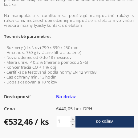
kočíka.
Na manipuláciu s cumlíkom sa používajú manipulačné rukávy s
rukavicami, možnosť obmedzenej manipulácie s dieťaťom vo vnútri
vrecka a možný fyzický kontakt s dieťaťom.
Technické parametre:
- Rozmery (d x š x v) 790 x 330 x 250 mm
- Hmotnosť 750 g (vrátane filtra a batérie)
- Novorodenec od 0 do 18 mesiacov
- Miera úniku < 0,2 % (meraná pomocou SF6)
- Koncentrácia CO < 1 % obj
- Certifikácia testovaná podľa normy EN 12 941:98
- Čas ochrany min. 13 hodín
- Doba skladovania 10 rokov
Dostupnosť
Na dotaz
Cena
€440,05 bez DPH
€532,46
/ ks