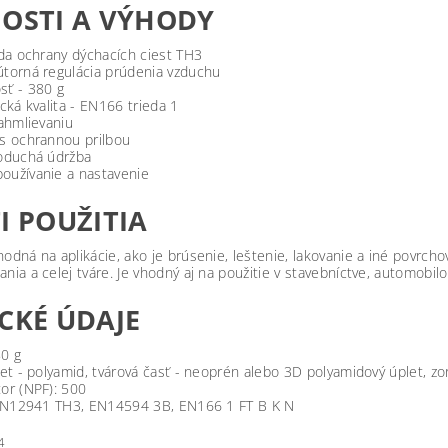
OSTI A VÝHODY
eda ochrany dýchacích ciest TH3
útorná regulácia prúdenia vzduchu
sť - 380 g
ická kvalita - EN166 trieda 1
zahmlievaniu
 s ochrannou prilbou
noduchá údržba
oužívanie a nastavenie
I POUŽITIA
odná na aplikácie, ako je brúsenie, leštenie, lakovanie a iné povrcho
nia a celej tváre. Je vhodný aj na použitie v stavebníctve, automobilo
CKÉ ÚDAJE
0 g
let - polyamid, tvárová časť - neoprén alebo 3D polyamidový úplet, zo
or (NPF): 500
: EN12941 TH3, EN14594 3B, EN166 1 FT B K N
4