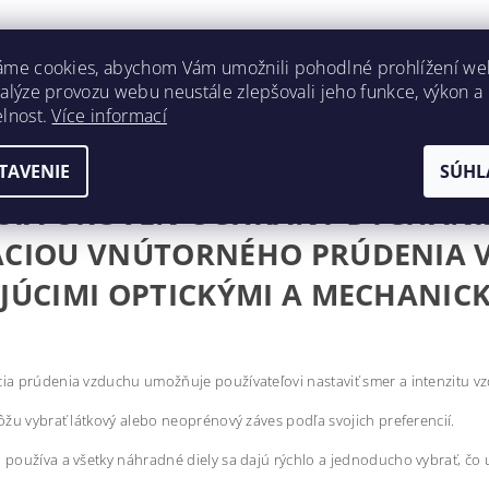
áme cookies, abychom Vám umožnili pohodlné prohlížení we
nalýze provozu webu neustále zlepšovali jeho funkce, výkon a
NNÝ ŠTÍT UNIMASK, ČERVE
elnost.
Více informací
 jasný a nerušený výhľad najvyššej kvality (trieda 1 podľa EN166)
TAVENIE
SÚHL
ŠIA ÚROVEŇ OCHRANY DÝCHANI
CIOU VNÚTORNÉHO PRÚDENIA V
JÚCIMI OPTICKÝMI A MECHANIC
ia prúdenia vzduchu umožňuje používateľovi nastaviť smer a intenzitu v
ôžu vybrať látkový alebo neoprénový záves podľa svojich preferencií.
 používa a všetky náhradné diely sa dajú rýchlo a jednoducho vybrať, č