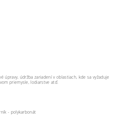
vé úpravy, údržba zariadení v oblastiach, kde sa vyžaduje
vom priemysle, lodiarstve atď.
rník - polykarbonát