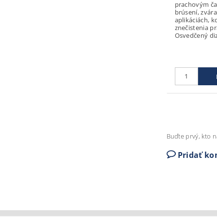
prachovým čas
brúsení, zvára
aplikáciách, k
znečistenia p
Osvedčený diz
Buďte prvý, kto n
Pridať k