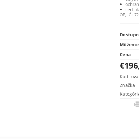
ochran
certif
OBJ. Č.: 7
Dostupn
Môžeme 
Cena
€196
Kód tova
Značka
Kategóri