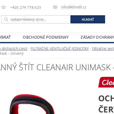
info@klimafil.cz
+420 274 778 623
VYBRAŤ
OBCHODNÉ PODMIENKY
ZÁSADY OCHRAN
 dýchacích ciest
FILTRAČNE VENTILAČNÉ JEDNOTKY
Filtračne ven
Mask - červený
NNÝ ŠTÍT CLEANAIR UNIMASK 
OCH
ČE