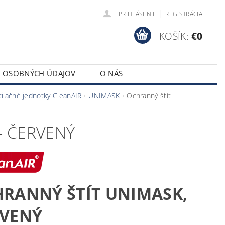
|
PRIHLÁSENIE
REGISTRÁCIA
KOŠÍK:
€0
Y OSOBNÝCH ÚDAJOV
O NÁS
tilačné jednotky CleanAIR
UNIMASK
Ochranný štít
- ČERVENÝ
RANNÝ ŠTÍT UNIMASK,
RVENÝ