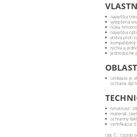
VLASTN
najvyššia tri
vylepšená vn
nízka hmotno
najvyššia opt
vrstva proti 
kompatibilný
rýchla a jed
jednoduché p
OBLAST
UniMask je vh
ochrana dýcha
TECHNI
hmotnosť: 38
materiál: ske
ochranný fakt
certifikácia
OBJ. Č.: 720300.0