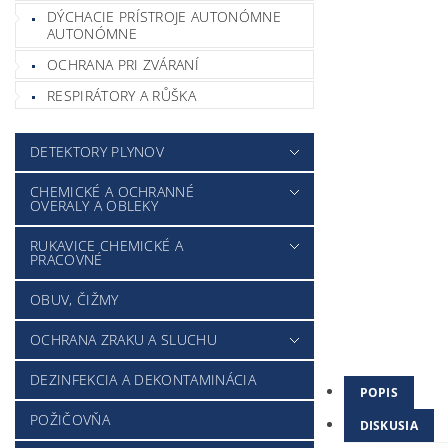
DÝCHACIE PRÍSTROJE AUTONÓMNE
AUTONÓMNE
OCHRANA PRI ZVÁRANÍ
RESPIRÁTORY A RŮŠKA
DETEKTORY PLYNOV
CHEMICKÉ A OCHRANNÉ
OVERALY A OBLEKY
RUKAVICE CHEMICKÉ A
PRACOVNÉ
OBUV, ČIŽMY
OCHRANA ZRAKU A SLUCHU
DEZINFEKCIA A DEKONTAMINÁCIA
POPIS
POŽIČOVŇA
DISKUSIA