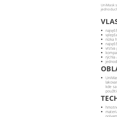
UniMask s
jednoduch
VLA
najvyš
vylepš
nízka 
najvyšš
vrstva
kompat
rýchla
jednod
OBL
UniMas
lakova
kde sa
použit
TEC
hmotno
materi
polyam