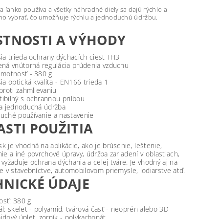
a ľahko používa a všetky náhradné diely sa dajú rýchlo a
o vybrať, čo umožňuje rýchlu a jednoduchú údržbu.
STNOSTI A VÝHODY
šia trieda ochrany dýchacích ciest TH3
ená vnútorná regulácia prúdenia vzduchu
hmotnosť - 380 g
ia optická kvalita - EN166 trieda 1
 proti zahmlievaniu
ibilný s ochrannou prilbou
 a jednoduchá údržba
uché používanie a nastavenie
ASTI POUŽITIA
k je vhodná na aplikácie, ako je brúsenie, leštenie,
nie a iné povrchové úpravy, údržba zariadení v oblastiach,
 vyžaduje ochrana dýchania a celej tváre. Je vhodný aj na
ie v stavebníctve, automobilovom priemysle, lodiarstve atď.
HNICKÉ ÚDAJE
sť: 380 g
ál: skelet - polyamid, tvárová časť - neoprén alebo 3D
idový úplet, zorník - polykarbonát