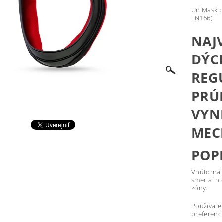
UniMask po
EN166)
NAJ
DÝC
REG
PRÚ
VYN
MEC
POP
Vnútorná 
smer a in
zóny.
Používate
preferenci