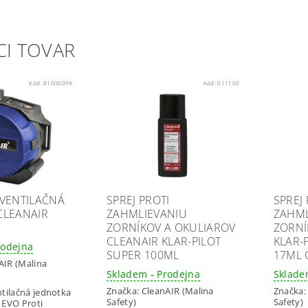
CI TOVAR
Kód:
810000PA
Kód:
011100
 VENTILAČNÁ
SPREJ PROTI
SPREJ 
CLEANAIR
ZAHMLIEVANIU
ZAHML
ZORNÍKOV A OKULIAROV
ZORNÍ
CLEANAIR KLAR-PILOT
KLAR-
rodejna
SUPER 100ML
17ML 
AIR (Malina
Skladem - Prodejna
Sklade
Značka:
CleanAIR (Malina
Značka
ntilačná jednotka
Safety)
Safety)
 EVO Proti