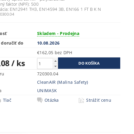
ný faktor (NPF): 500
ikácia: EN12941 TH3, EN14594 3B, EN166 1 FT B K N
20300.04
osť
Skladem - Prodejna
doručiť do
10.08.2026
€162,05 bez DPH
,08
/ ks
ru
720300.04
CleanAIR (Malina Safety)
a
UNIMASK
Tlač
Otázka
Strážiť cenu