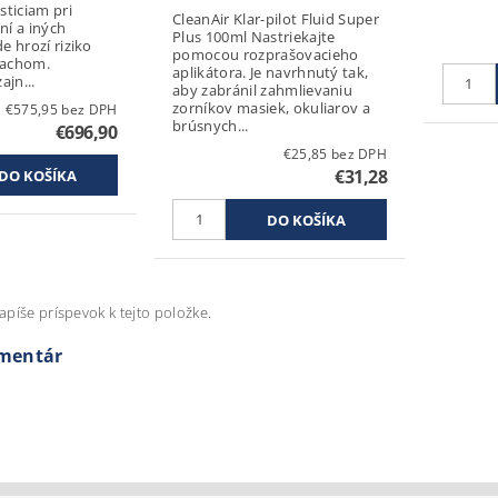
ticiam pri
CleanAir Klar-pilot Fluid Super
ní a iných
Plus 100ml Nastriekajte
de hrozí riziko
pomocou rozprašovacieho
rachom.
aplikátora. Je navrhnutý tak,
ajn...
aby zabránil zahmlievaniu
zorníkov masiek, okuliarov a
€575,95 bez DPH
brúsnych...
€696,90
€25,85 bez DPH
€31,28
apíše príspevok k tejto položke.
omentár