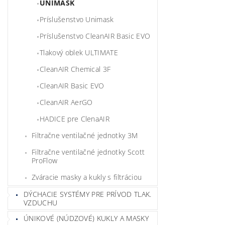
UNIMASK
Príslušenstvo Unimask
Príslušenstvo CleanAIR Basic EVO
Tlakový oblek ULTIMATE
CleanAIR Chemical 3F
CleanAIR Basic EVO
CleanAIR AerGO
HADICE pre ClenaAIR
Filtračne ventilačné jednotky 3M
Filtračne ventilačné jednotky Scott
ProFlow
Zváracie masky a kukly s filtráciou
DÝCHACIE SYSTÉMY PRE PRÍVOD TLAK.
VZDUCHU
ÚNIKOVÉ (NÚDZOVÉ) KUKLY A MASKY