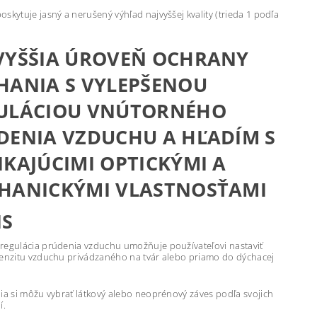
skytuje jasný a nerušený výhľad najvyššej kvality (trieda 1 podľa
VYŠŠIA ÚROVEŇ OCHRANY
HANIA S VYLEPŠENOU
ULÁCIOU VNÚTORNÉHO
DENIA VZDUCHU A HĽADÍM S
IKAJÚCIMI OPTICKÝMI A
HANICKÝMI VLASTNOSŤAMI
IS
regulácia prúdenia vzduchu umožňuje používateľovi nastaviť
tenzitu vzduchu privádzaného na tvár alebo priamo do dýchacej
lia si môžu vybrať látkový alebo neoprénový záves podľa svojich
í.