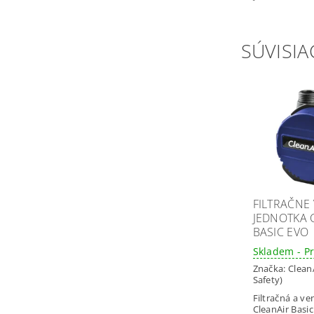
SÚVISIA
FILTRAČNE
JEDNOTKA 
BASIC EVO
Skladem - P
Značka:
Clean
Safety)
Filtračná a ve
CleanAir Basic