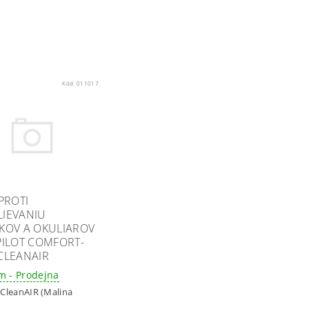
Kód:
011017
PROTI
IEVANIU
KOV A OKULIAROV
PILOT COMFORT-
CLEANAIR
m - Prodejna
:
CleanAIR (Malina