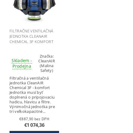
FILTRAČNE VENTILAČNÁ
JEDNOTKA CLEANAIR
CHEMICAL 3F KOMFORT
Značka:
Skladem -
CleanAIR
(Malina
Prodejna
Safety)
Filtračná a ventilačná
jednotka CleanAIR
Chemical 3F - komfort
Jednotka musí byť
doplnená o pripojovaciu
hadicu, hlavicu a filtre.
Výnimočná jednotka pre
tri veľkokapacitné...
€887,90 bez DPH
€1 074,36