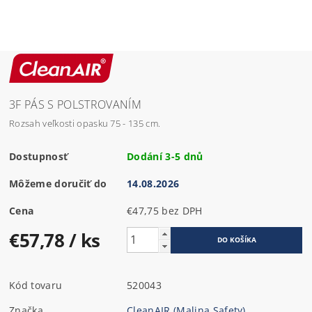
3F PÁS S POLSTROVANÍM
Rozsah veľkosti opasku 75 - 135 cm.
Dostupnosť
Dodání 3-5 dnů
Môžeme doručiť do
14.08.2026
Cena
€47,75 bez DPH
€57,78
/ ks
Kód tovaru
520043
Značka
CleanAIR (Malina Safety)