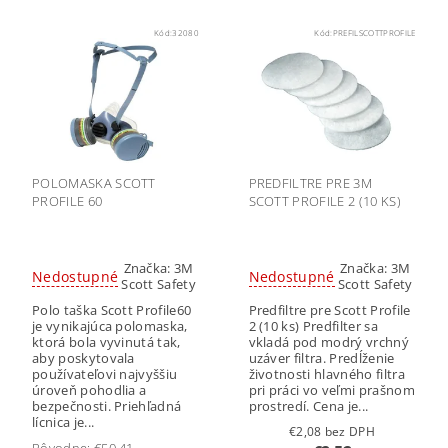
Kód:
32080
Kód:
PREFILSCOTTPROFILE
POLOMASKA SCOTT
PREDFILTRE PRE 3M
PROFILE 60
SCOTT PROFILE 2 (10 KS)
Značka:
3M
Značka:
3M
Nedostupné
Nedostupné
Scott Safety
Scott Safety
Polo taška Scott Profile60
Predfiltre pre Scott Profile
je vynikajúca polomaska,
2 (10 ks) Predfilter sa
ktorá bola vyvinutá tak,
vkladá pod modrý vrchný
aby poskytovala
uzáver filtra. Predĺženie
používateľovi najvyššiu
životnosti hlavného filtra
úroveň pohodlia a
pri práci vo veľmi prašnom
bezpečnosti. Priehľadná
prostredí. Cena je...
lícnica je...
€2,08 bez DPH