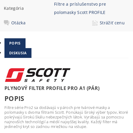
Filtre a príslušenstvo pre
Kategória
polomasky Scott PROFILE
Otázka
Strážiť cenu
POPIS
DISKUSIA
PLYNOVÝ FILTER PROFILE PRO A1 (PÁR)
POPIS
Filtre série Pro2 sa dodávajú v pároch pre tvárové masky a
polomasky s dvoma filtrami Scott. Ponúkajú široký výber typov, ktoré
pokrývajú širokú škálu nebezpečných látok. Vyrábajú sa pomocou
najnovších technológií a médií najvyššej kvality. Každý filter má
jedinečný kryt so zadnou mriežkou na vstupe.