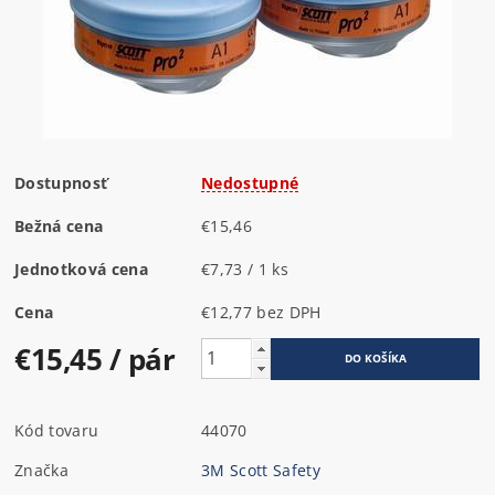
Dostupnosť
Nedostupné
Bežná cena
€15,46
Jednotková cena
€7,73 / 1 ks
Cena
€12,77 bez DPH
€15,45
/ pár
Kód tovaru
44070
Značka
3M Scott Safety