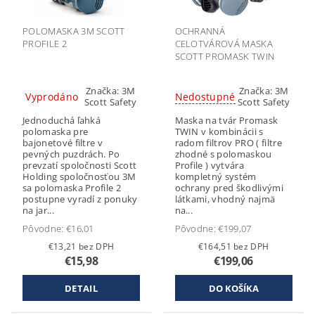
POLOMASKA 3M SCOTT
OCHRANNÁ
PROFILE 2
CELOTVÁROVÁ MASKA
SCOTT PROMASK TWIN
Značka:
3M
Značka:
3M
Vyprodáno
Nedostupné
Scott Safety
Scott Safety
Jednoduchá ľahká
Maska na tvár Promask
polomaska pre
TWIN v kombinácii s
bajonetové filtre v
radom filtrov PRO ( filtre
pevných puzdrách. Po
zhodné s polomaskou
prevzatí spoločnosti Scott
Profile ) vytvára
Holding spoločnosťou 3M
kompletný systém
sa polomaska Profile 2
ochrany pred škodlivými
postupne vyradí z ponuky
látkami, vhodný najmä
na jar...
na...
Pôvodne:
€16,01
Pôvodne:
€199,07
€13,21 bez DPH
€164,51 bez DPH
€15,98
€199,06
DETAIL