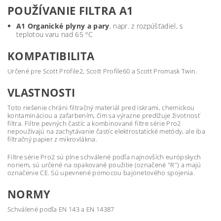
POUŽÍVANIE FILTRA A1
A1 Organické plyny a pary
, napr. z rozpúšťadiel, s
teplotou varu nad 65 ºC
KOMPATIBILITA
Určené pre Scott Profile2, Scott Profile60 a Scott Promask Twin.
VLASTNOSTI
Toto riešenie chráni filtračný materiál pred iskrami, chemickou
kontamináciou a zafarbením, čím sa výrazne predlžuje životnosť
filtra. Filtre pevných častíc a kombinované filtre série Pro2
nepoužívajú na zachytávanie častíc elektrostatické metódy, ale iba
filtračný papier z mikrovlákna.
Filtre série Pro2 sú plne schválené podľa najnovších európskych
noriem, sú určené na opakované použitie (označené "R") a majú
označenie CE. Sú upevnené pomocou bajonetového spojenia.
NORMY
Schválené podľa EN 143 a EN 14387