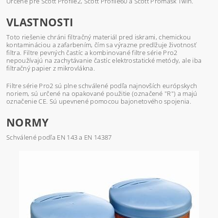
Určené pre Scott Profile2, Scott Profile60 a Scott Promask Twin.
VLASTNOSTI
Toto riešenie chráni filtračný materiál pred iskrami, chemickou
kontamináciou a zafarbením, čím sa výrazne predlžuje životnosť
filtra. Filtre pevných častíc a kombinované filtre série Pro2
nepoužívajú na zachytávanie častíc elektrostatické metódy, ale iba
filtračný papier z mikrovlákna.
Filtre série Pro2 sú plne schválené podľa najnovších európskych
noriem, sú určené na opakované použitie (označené "R") a majú
označenie CE. Sú upevnené pomocou bajonetového spojenia.
NORMY
Schválené podľa EN 143 a EN 14387