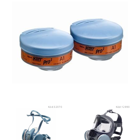
Kód:
32070
Kód:
12890