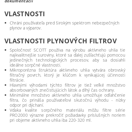
dokumentácii
VLASTNOSTI
Chráni používateľa pred širokým spektrom nebezpečných
plynov a výparov.
VLASTNOSTI PLYNOVÝCH FILTROV
Spoločnosť SCOTT používa na výrobu aktívneho uhlia tie
najkvalitnejšie suroviny, ktoré sa ďalej zušľachťujú pomocou
jedinečných technologických procesov, aby sa dosiahli
ideálne sorpčné vlastnosti.
Mikroporézna štruktúra aktívneho uhlia vytvára obrovský
filtračný povrch, ktorý je kľúčom k vynikajúcej účinnosti
filtrácie.
Hlavnými výhodami týchto filtrov je tiež veľké množstvo
absorbovaných znečisťujúcich látok a dlhý čas ochrany.
Minimálne množstvo aktívneho uhlia umožňuje odľahčenie
filtra, čo prináša používateľovi skutočnú výhodu - nízky
odpor pri dýchaní.
Vďaka kvalite sorpčného materiálu môžu filtre série
PRO2000 výrazne prekročiť požiadavky príslušných noriem
pri objeme aktívneho uhlia iba 220-320 ml.