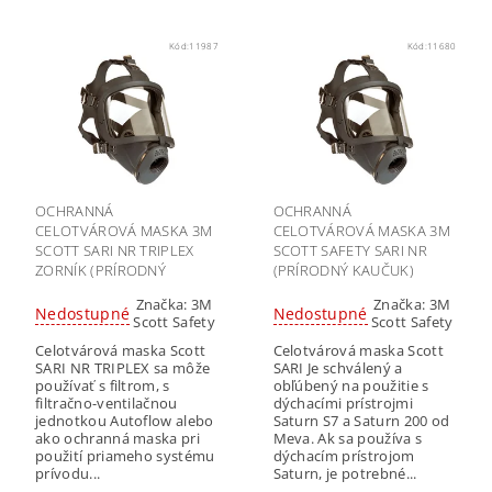
Kód:
11987
Kód:
11680
OCHRANNÁ
OCHRANNÁ
CELOTVÁROVÁ MASKA 3M
CELOTVÁROVÁ MASKA 3M
SCOTT SARI NR TRIPLEX
SCOTT SAFETY SARI NR
ZORNÍK (PRÍRODNÝ
(PRÍRODNÝ KAUČUK)
KAUČUK)
Značka:
3M
Značka:
3M
Nedostupné
Nedostupné
Scott Safety
Scott Safety
Celotvárová maska Scott
Celotvárová maska Scott
SARI NR TRIPLEX sa môže
SARI Je schválený a
používať s filtrom, s
obľúbený na použitie s
filtračno-ventilačnou
dýchacími prístrojmi
jednotkou Autoflow alebo
Saturn S7 a Saturn 200 od
ako ochranná maska pri
Meva. Ak sa používa s
použití priameho systému
dýchacím prístrojom
prívodu...
Saturn, je potrebné...