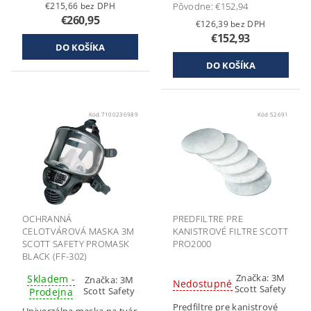
€215,66 bez DPH
Pôvodne:
€152,94
€260,95
€126,39 bez DPH
€152,93
Kód:
7100236989
Kód:
52691
OCHRANNÁ
PREDFILTRE PRE
CELOTVÁROVÁ MASKA 3M
KANISTROVÉ FILTRE SCOTT
SCOTT SAFETY PROMASK
PRO2000
BLACK (FF-302)
Značka:
3M
Skladem -
Značka:
3M
Nedostupné
Scott Safety
Scott Safety
Prodejna
Predfiltre pre kanistrové