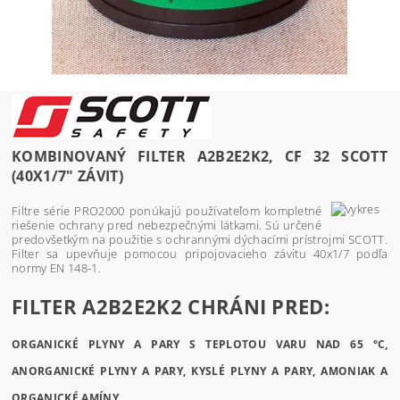
KOMBINOVANÝ FILTER A2B2E2K2, CF 32 SCOTT
(40X1/7" ZÁVIT)
Filtre série PRO2000 ponúkajú používateľom kompletné
riešenie ochrany pred nebezpečnými látkami. Sú určené
predovšetkým na použitie s ochrannými dýchacími prístrojmi SCOTT.
Filter sa upevňuje pomocou pripojovacieho závitu 40x1/7 podľa
normy EN 148-1.
FILTER A2B2E2K2 CHRÁNI PRED:
ORGANICKÉ PLYNY A PARY S TEPLOTOU VARU NAD 65 °C,
ANORGANICKÉ PLYNY A PARY, KYSLÉ PLYNY A PARY, AMONIAK A
ORGANICKÉ AMÍNY.