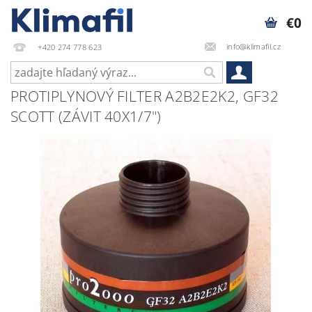
€0
info@klimafil.cz
+420 274 778 623
PROTIPLYNOVÝ FILTER A2B2E2K2, GF32
SCOTT (ZÁVIT 40X1/7")