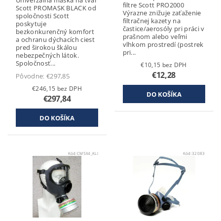
Univerzálna maska na tvár
filtre Scott PRO2000
Scott PROMASK BLACK od
Výrazne znižuje zaťaženie
spoločnosti Scott
filtračnej kazety na
poskytuje
častice/aerosóly pri práci v
bezkonkurenčný komfort
prašnom alebo veľmi
a ochranu dýchacích ciest
vlhkom prostredí (postrek
pred širokou škálou
pri...
nebezpečných látok.
Spoločnosť...
€10,15 bez DPH
€12,28
Pôvodne:
€297,85
€246,15 bez DPH
€297,84
Kód:
CM5X4_KLI
Kód:
32083