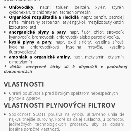
Uhľovodíky,
napr.: toluén, benzén, xylén, styrén,
cyklohexán, trichlóretylén, tetrachlórmetán
Organické rozpúšťadlá a riedidlá
, napr.: benzín, petrolej,
nafta, minerálny terpentín, etylénglykol, metylizobutylketón,
izobutanol atď
anorganické plyny a pary
, napr. fluór, chlór, sírovodík,
kyanovodík, bromovodík, chlorovodík alebo peroxid vodíka.
kyslé plyny a pary,
napr. oxid siričitý, kyselina sírová,
kyselina chlorovodíková, kyselina mravčia, kyselina
fluorovodíková
amoniak a organické amíny
, napr. metylamín, etylamín,
dimetylamín
* ďalšie zachytené látky sú k dispozícii v podrobnej
dokumentácii
VLASTNOSTI
Chráni používateľa pred širokým spektrom nebezpečných
plynov a výparov.
VLASTNOSTI PLYNOVÝCH FILTROV
Spoločnosť SCOTT používa na výrobu aktívneho uhlia tie
najkvalitnejšie suroviny, ktoré sa ďalej zušľachťujú pomocou
jedinečných technologických procesov, aby sa dosiahli
ideálne sorpčné vlastnosti.