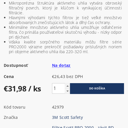
Mikroporézna štruktúra aktívneho uhlia vytvára obrovský
filtračný povrch, ktorý je kľúčom k vynikajúcej účinnosti
filtrácie.
Hlavnými výhodami týchto filtrov je tiež veľké množstvo
absorbovaných znečisťujúcich látok a dlhý čas ochrany.
Minimálne množstvo aktívneho uhlia umožňuje odľahčenie
filtra, čo prináša používateľovi skutočnú výhodu - nízky odpor
pri dýchaní.
Vďaka kvalite sorpčného materiálu môžu filtre série
PRO2000 výrazne prekročiť požiadavky príslušných noriem
pri objeme aktívneho uhlia iba 220-320 ml.
Dostupnosť
Na dotaz
Cena
€26,43 bez DPH
€31,98
/ ks
Kód tovaru
42979
Značka
3M Scott Safety
Filtre Scott PRO 2000 - závit RD