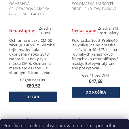
OCHRANNÁ
POLOMASKA 3M SCOTT
CELOTVÁROVÁ MASKA
PROFILE 40, ZÁVIT 40X1/7
GUZU CM-5D 40X1/7
Značka:
Značka:
3M
Nedostupné
Nedostupné
Guzu
Scott Safety
Ochranná maska CM-5D
Polo taška Scott Profile40
závit (RD 40x1/7") Výroba
je vynikajúca polomaska
tejto masky bola
so závitom 40x1/7, t. j. na
ukončená v roku 2013.
rovnakých kanistrových
Nahradil ju nový typ -
filtroch ako celoobličajové
maska CM-6. Ochranná
masky. Bol vyvinutý tak,
maska CM-5D spolu s
aby poskytoval...
vhodným filtrom alebo...
€39,41 bez DPH
€73,98 bez DPH
€47,69
€89,52
DETAIL
Buďte prvý, kto napíše príspevok k tejto položke.
Používáme cookies, abychom Vám umožnili pohodlné