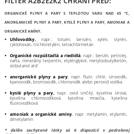
FILTER A2B2E2K2 CHRÁNI PRED:
ORGANICKÉ PLYNY A PARY S TEPLOTOU VARU NAD 65 °C,
ANORGANICKÉ PLYNY A PARY, KYSLÉ PLYNY A PARY, AMONIAK A
ORGANICKÉ AMÍNY.
Uhľovodíky,
napr.: toluén, benzén, xylén, styrén,
cyklohexán, trichlóretylén, tetrachlórmetán
Organické rozpúšťadlá a riedidlá
, napr.: benzín, petrolej,
nafta, minerálny terpentín, etylénglykol, metylizobutylketón,
izobutanol atď
anorganické plyny a pary
, napr. fluór, chlór, sírovodík,
kyanovodík, bromovodík, chlorovodík alebo peroxid vodíka.
kyslé plyny a pary,
napr. oxid siričitý, kyselina sírová,
kyselina chlorovodíková, kyselina mravčia, kyselina
fluorovodíková
amoniak a organické amíny
, napr. metylamín, etylamín,
dimetylamín
* ďalšie zachytené látky sú k dispozícii v podrobnej