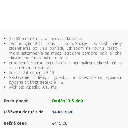
97x68 mm extra číra šošovka hľadáčika
Technológia ADC Plus - kompenzuje závislosť miery
zatemnenia od uhla pohľadu vzhľadom na rovinu kazety -
miera zatemnenia sa medzi stredom zorného poľa a jeho
okrajmi mení maximálne o 30 %
prirodzená reprodukcia farieb s minimálnym skreslením a
malou zmenou kontrastu
Rozsah zatemnenia 9-13
Nastavenie citlivosti, výpadku a oneskorenia výpadku;
zvýšená citlivosť detekcie TIG
Rýchlosť výpadku 0,15 ms
Dostupnosť
Dodání 3-5 dnů
Môžeme doručiť do
14.08.2026
Bežná cena
€415,38