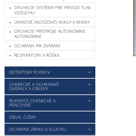
DÝCHACIE SYSTÉMY PRE PRÍVOD TLAK.
VZDUCHU
ÚNIKOVÉ (NÚDZOVÉ) KUKLY A MASKY
DÝCHACIE PRÍSTROJE AUTONÓMNE
AUTONÓMNE
OCHRANA PRI ZVÁRANÍ
RESPIRÁTORY A RŮŠKA
DETEKTORY PLYNOV
CHEMICKÉ A OCHRANNÉ
OVERALY A OBLEKY
RUKAVICE CHEMICKÉ A
PRACOVNÉ
OBUV, ČIŽMY
OCHRANA ZRAKU A SLUCHU