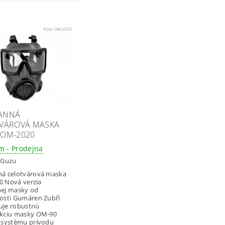
Kód:
OM2020
ANNÁ
VÁROVÁ MASKA
OM-2020
m - Prodejna
:
Guzu
á celotvárová maska
zia
ej masky od
osti Gumáren Zubří
je robustnú
kciu masky OM-90
 systému prívodu