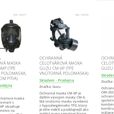
Kód:
100271
Kód:
100269
Á
OCHRANNÁ
OCHR
OVÁ MASKA
CELOTVÁROVÁ MASKA
CELOT
MP (TPE
GUZU CM-6P (TPE
GUZU 
 POLOMASKA,
VNÚTORNÁ POLOMASKA)
Sklade
M PITIA)
Skladem - Prodejna
Značka
rodejna
Značka:
Guzu
Ochrann
OM-2020 Nová ver
Ochranná maska CM-6P je
ochrann
ďalším vývojom masky CM-6.
otvárová maska
spoločn
Má vnútornú masku vyrobenú
ovnaní s
kombinu
z hypoalergénneho TPE, ktorý
6P obsahuje
konštru
je ešte mäkší a poddajnejší ako
enstvo na
vrátane
mäkká guma samotnej lícnice.