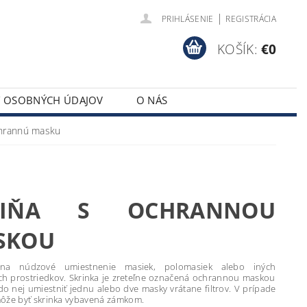
|
PRIHLÁSENIE
REGISTRÁCIA
KOŠÍK:
€0
Y OSOBNÝCH ÚDAJOV
O NÁS
chrannú masku
RIŇA S OCHRANNOU
SKOU
na núdzové umiestnenie masiek, polomasiek alebo iných
h prostriedkov. Skrinka je zreteľne označená ochrannou maskou
o nej umiestniť jednu alebo dve masky vrátane filtrov. V prípade
ôže byť skrinka vybavená zámkom.