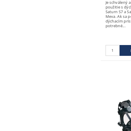
Je schválený 
použitie s dýc
Saturn S7 a S
Meva. Ak sa p
dýchacím prís
potrebné...