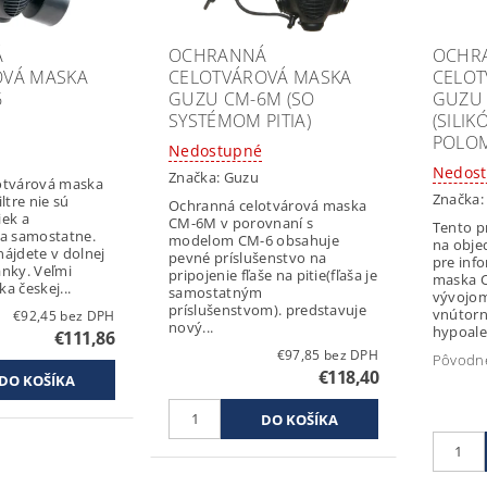
Á
OCHRANNÁ
OCHR
OVÁ MASKA
CELOTVÁROVÁ MASKA
CELOT
6
GUZU CM-6M (SO
GUZU 
SYSTÉMOM PITIA)
(SILI
POLOM
Nedostupné
Nedos
Značka:
Guzu
otvárová maska
Značka
ltre nie sú
Ochranná celotvárová maska
iek a
CM-6M v porovnaní s
Tento p
sa samostatne.
modelom CM-6 obsahuje
na obje
ájdete v dolnej
pevné príslušenstvo na
pre informác
ránky. Veľmi
pripojenie fľaše na pitie(fľaša je
maska C
a českej...
samostatným
vývojo
príslušenstvom). predstavuje
vnútorn
€92,45 bez DPH
nový...
hypoale
€111,86
€97,85 bez DPH
Pôvodn
€118,40