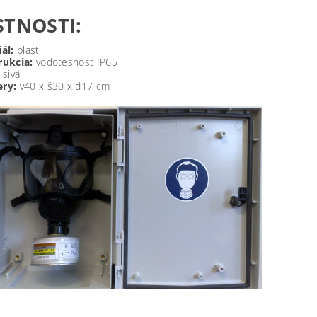
STNOSTI:
ál:
plast
rukcia:
vodotesnosť IP65
: sivá
ry:
v40 x š30 x d17 cm