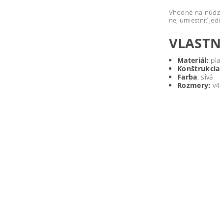
Vhodné na núdzo
nej umiestniť je
VLASTN
Materiál:
pla
Konštrukcia
Farba
: sivá
Rozmery:
v4