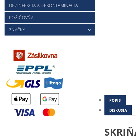
DEZINFEKCIA A DEKONTAMINÁCIA
POŽIČOVŇA
ZNAČKY
POPIS
DISKUSIA
SKRIŇ