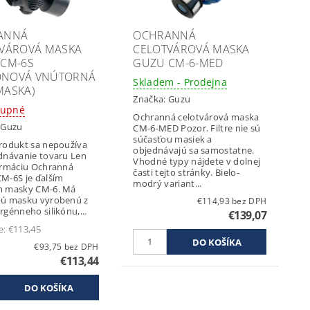
ANNÁ
OCHRANNÁ
VÁROVÁ MASKA
CELOTVÁROVÁ MASKA
CM-6S
GUZU CM-6-MED
KÓNOVÁ VNÚTORNÁ
Skladem - Prodejna
ASKA)
Značka:
Guzu
tupné
Ochranná celotvárová maska
:
Guzu
CM-6-MED Pozor. Filtre nie sú
súčasťou masiek a
rodukt sa nepoužíva
objednávajú sa samostatne.
dnávanie tovaru Len
Vhodné typy nájdete v dolnej
iu Ochranná
časti tejto stránky. Bielo-
M-6S je ďalším
modrý variant...
m masky CM-6. Má
ú masku vyrobenú z
€114,93 bez DPH
rgénneho silikónu,...
€139,07
e:
€113,45
€93,75 bez DPH
€113,44