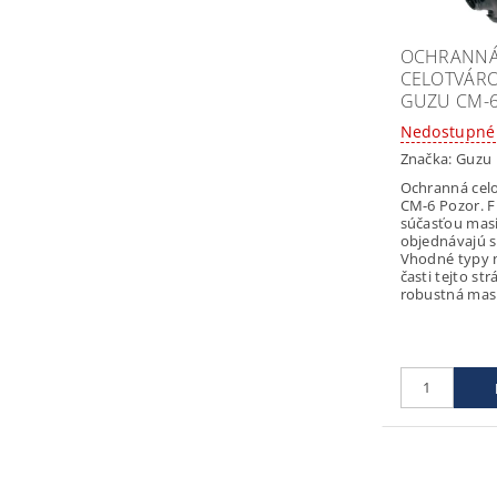
OCHRANN
CELOTVÁR
GUZU CM-
Nedostupné
Značka:
Guzu
Ochranná cel
CM-6 Pozor. Fi
súčasťou mas
objednávajú 
Vhodné typy n
časti tejto st
robustná mask