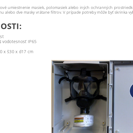
vé umiestnenie masiek, polomasiek alebo iných ochranných prostriedk
dnu alebo dve masky vrátane filtrov. V prípade potreby môže byť skrinka 
OSTI:
st
:
vodotesnosť IP65
0 x š30 x d17 cm