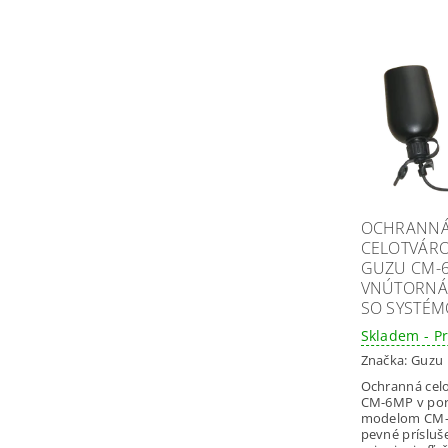
OCHRANN
CELOTVÁR
GUZU CM-6
VNÚTORNÁ
SO SYSTÉMO
Skladem - P
Značka:
Guzu
Ochranná cel
CM-6MP v por
modelom CM-
pevné prísluš