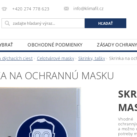
info@klimafil.cz
+420 274 778 623
VYBRAŤ
OBCHODNÉ PODMIENKY
ZÁSADY OCHRAN
 dýchacích ciest
Celotvárové masky
Skrinky, tašky
Skrinka na o
KA NA OCHRANNÚ MASKU
SK
MA
Vhodné 
ochrannýc
a možno d
potreby m