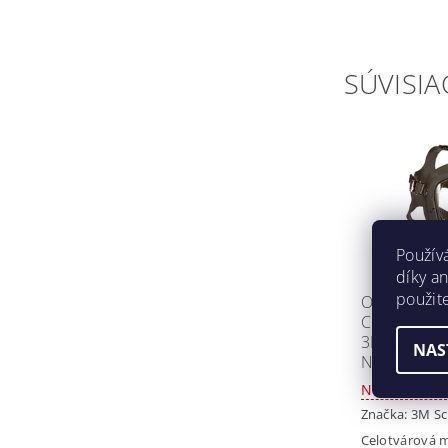
SÚVISIA
Použív
díky a
použit
OCHRANN
CELOTVÁR
3M SCOTT S
NAS
NR (PRÍRO
Nedostupné
Značka:
3M Sc
Celotvárová m