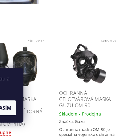
Kód:
100417
Kód:
OM-90-1
bu a
ANNÁ
OCHRANNÁ
VÁROVÁ MASKA
CELOTVÁROVÁ MASKA
 CM-6SM
GUZU OM-90
ASÍM
KÓNOVÁ VNÚTORNÁ
Skladem - Prodejna
ASKA, SO
Značka:
Guzu
MOM PITIA)
Ochranná maska OM-90 je
tupné
špeciálna vojenská ochranná