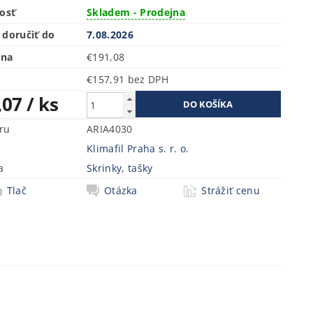
osť
Skladem - Prodejna
doručiť do
7.08.2026
ena
€191,08
€157,91 bez DPH
,07
/ ks
ru
ARIA4030
Klimafil Praha s. r. o.
a
Skrinky, tašky
Tlač
Otázka
Strážiť cenu