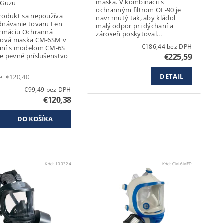
maska. V kombinácii s
:
Guzu
ochranným filtrom OF-90 je
rodukt sa nepoužíva
navrhnutý tak, aby kládol
dnávanie tovaru Len
malý odpor pri dýchaní a
iu Ochranná
zároveň poskytoval...
rová maska CM-6SM v
€186,44 bez DPH
aní s modelom CM-6S
e pevné príslušenstvo
€225,59
DETAIL
e:
€120,40
€99,49 bez DPH
€120,38
Kód:
100324
Kód:
CM-6MED