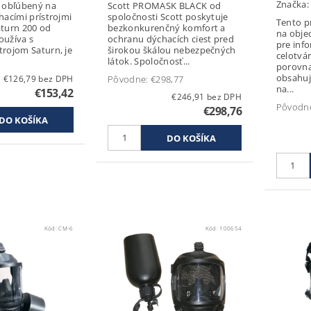
Značka
a obľúbený na
Scott PROMASK BLACK od
hacími prístrojmi
spoločnosti Scott poskytuje
Tento p
aturn 200 od
bezkonkurenčný komfort a
na obje
oužíva s
ochranu dýchacích ciest pred
pre informác
trojom Saturn, je
širokou škálou nebezpečných
celotvá
látok. Spoločnosť...
porovn
obsahuj
€126,79 bez DPH
Pôvodne:
€298,77
na...
€153,42
€246,91 bez DPH
Pôvodn
€298,76
Kód:
CM-6
Kód:
100654