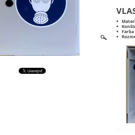
VLA
Materi
Konšt
Farba
Rozme