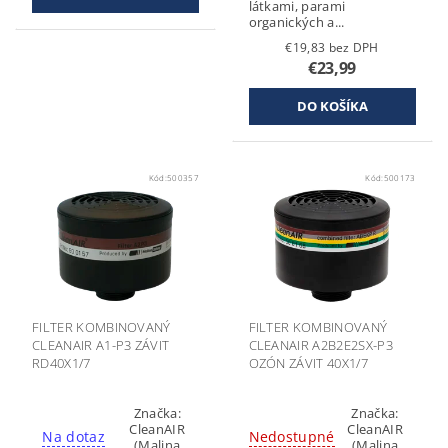
látkami, parami
organických a...
€19,83 bez DPH
€23,99
Kód:
500357
Kód:
500173
FILTER KOMBINOVANÝ
FILTER KOMBINOVANÝ
CLEANAIR A1-P3 ZÁVIT
CLEANAIR A2B2E2SX-P3
RD40X1/7
OZÓN ZÁVIT 40X1/7
Značka:
Značka:
CleanAIR
CleanAIR
Na dotaz
Nedostupné
(Malina
(Malina