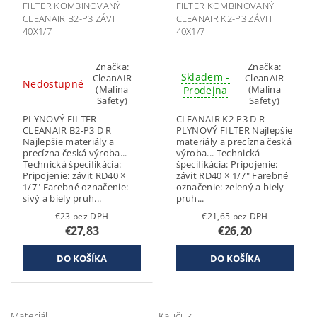
FILTER KOMBINOVANÝ
FILTER KOMBINOVANÝ
CLEANAIR B2-P3 ZÁVIT
CLEANAIR K2-P3 ZÁVIT
40X1/7
40X1/7
Značka:
Značka:
Skladem -
CleanAIR
CleanAIR
Nedostupné
(Malina
(Malina
Prodejna
Safety)
Safety)
PLYNOVÝ FILTER
CLEANAIR K2-P3 D R
CLEANAIR B2-P3 D R
PLYNOVÝ FILTER Najlepšie
Najlepšie materiály a
materiály a precízna česká
precízna česká výroba...
výroba... Technická
Technická špecifikácia:
špecifikácia: Pripojenie:
Pripojenie: závit RD40 ×
závit RD40 × 1/7" Farebné
1/7" Farebné označenie:
označenie: zelený a biely
sivý a biely pruh...
pruh...
€23 bez DPH
€21,65 bez DPH
€27,83
€26,20
Materiál
Kaučuk