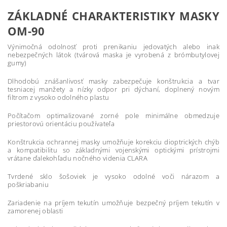
ZÁKLADNÉ CHARAKTERISTIKY MASKY
OM-90
Výnimočná odolnosť proti prenikaniu jedovatých alebo inak
nebezpečných látok (tvárová maska je vyrobená z brómbutylovej
gumy)
Dlhodobú znášanlivosť masky zabezpečuje konštrukcia a tvar
tesniacej manžety a nízky odpor pri dýchaní, doplnený novým
filtrom z vysoko odolného plastu
Počítačom optimalizované zorné pole minimálne obmedzuje
priestorovú orientáciu používateľa
Konštrukcia ochrannej masky umožňuje korekciu dioptrických chýb
a kompatibilitu so základnými vojenskými optickými prístrojmi
vrátane ďalekohľadu nočného videnia CLARA
Tvrdené sklo šošoviek je vysoko odolné voči nárazom a
poškriabaniu
Zariadenie na príjem tekutín umožňuje bezpečný príjem tekutín v
zamorenej oblasti