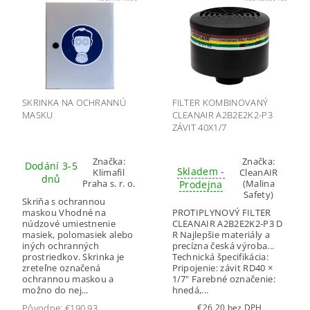
SKRINKA NA OCHRANNÚ
FILTER KOMBINOVANÝ
MASKU
CLEANAIR A2B2E2K2-P3
ZÁVIT 40X1/7
Značka:
Značka:
Dodání 3-5
Skladem -
Klimafil
CleanAIR
dnů
Praha s. r. o.
(Malina
Prodejna
Safety)
Skriňa s ochrannou
maskou Vhodné na
PROTIPLYNOVÝ FILTER
núdzové umiestnenie
CLEANAIR A2B2E2K2-P3 D
masiek, polomasiek alebo
R Najlepšie materiály a
iných ochranných
precízna česká výroba...
prostriedkov. Skrinka je
Technická špecifikácia:
zreteľne označená
Pripojenie: závit RD40 ×
ochrannou maskou a
1/7" Farebné označenie:
možno do nej...
hnedá,...
Pôvodne:
€190,93
€26,20 bez DPH