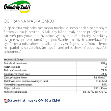
OCHRANNÁ MASKA OM-90
je špeciálna vojenská ochranná maska. V kombinácii s ochranným
filtrom OF-90 je navrhnutý tak, aby kládol malý odpor pri dýchaní a
zároveň poskytoval používateľovi vysoký stupeň ochrany. Špeciálny
dvojdielny priezor umožňuje používanie optických zameriavacích
systémov a odstraňovanie alkoholu. Vyznačuje sa značnou mierou
kompatibility so zbraňovými systémami pri zachovaní pozorovacích
schopností.
Dátový list masky OM 90 a CM-6