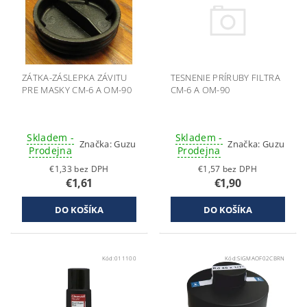
ZÁTKA-ZÁSLEPKA ZÁVITU
TESNENIE PRÍRUBY FILTRA
PRE MASKY CM-6 A OM-90
CM-6 A OM-90
Skladem -
Skladem -
Značka:
Guzu
Značka:
Guzu
Prodejna
Prodejna
€1,33 bez DPH
€1,57 bez DPH
€1,61
€1,90
Kód:
011100
Kód:
SIGMAOF02CBRN