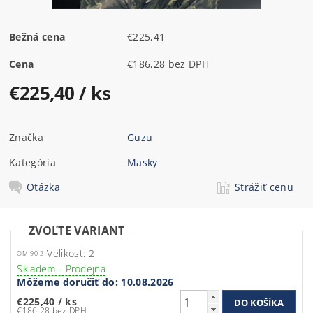
Bežná cena
€225,41
Cena
€186,28 bez DPH
€225,40
/ ks
Značka
Guzu
Kategória
Masky
Otázka
Strážiť cenu
ZVOĽTE VARIANT
Velikost: 2
OM-90-2
Skladem - Prodejna
Môžeme doručiť do:
10.08.2026
€225,40
/ ks
€186,28 bez DPH