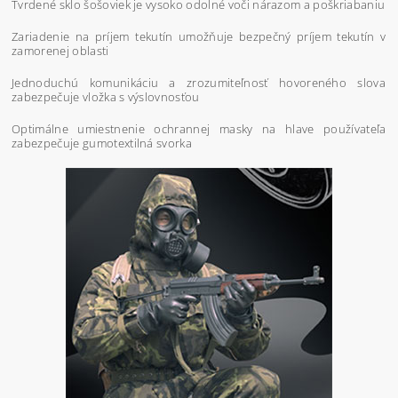
Tvrdené sklo šošoviek je vysoko odolné voči nárazom a poškriabaniu
Zariadenie na príjem tekutín umožňuje bezpečný príjem tekutín v
zamorenej oblasti
Jednoduchú komunikáciu a zrozumiteľnosť hovoreného slova
zabezpečuje vložka s výslovnosťou
Optimálne umiestnenie ochrannej masky na hlave používateľa
zabezpečuje gumotextilná svorka