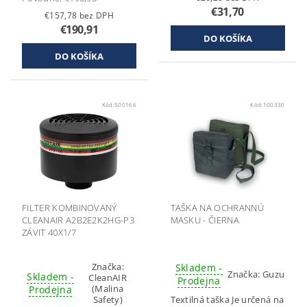
€31,70
€157,78 bez DPH
€190,91
Kód:
500166
Kód:
100330
FILTER KOMBINOVANÝ
TAŠKA NA OCHRANNÚ
CLEANAIR A2B2E2K2HG-P3
MASKU - ČIERNA
ZÁVIT 40X1/7
Značka:
Skladem -
Značka:
Guzu
Skladem -
CleanAIR
Prodejna
(Malina
Prodejna
Safety)
Textilná taška Je určená na