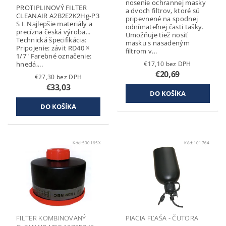
nosenie ochrannej masky
PROTIPLINOVÝ FILTER
a dvoch filtrov, ktoré sú
CLEANAIR A2B2E2K2Hg-P3
pripevnené na spodnej
S L Najlepšie materiály a
odnímateľnej časti tašky.
precízna česká výroba...
Umožňuje tiež nosiť
Technická špecifikácia:
masku s nasadeným
Pripojenie: závit RD40 ×
filtrom v...
1/7" Farebné označenie:
hnedá,...
€17,10 bez DPH
€20,69
€27,30 bez DPH
€33,03
Kód:
500165X
Kód:
101764
FILTER KOMBINOVANÝ
PIACIA FĽAŠA - ČUTORA