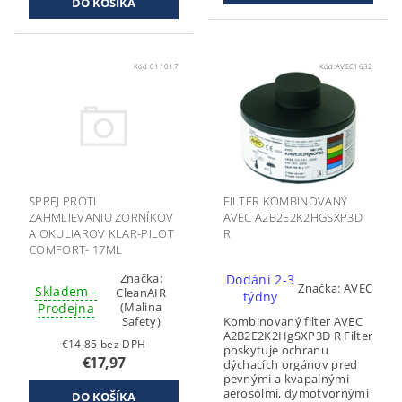
Kód:
011017
Kód:
AVEC1632
SPREJ PROTI
FILTER KOMBINOVANÝ
ZAHMLIEVANIU ZORNÍKOV
AVEC A2B2E2K2HGSXP3D
A OKULIAROV KLAR-PILOT
R
COMFORT- 17ML
CLEANAIR
Značka:
Dodání 2-3
Značka:
AVEC
Skladem -
CleanAIR
týdny
(Malina
Prodejna
Safety)
Kombinovaný filter AVEC
A2B2E2K2HgSXP3D R Filter
€14,85 bez DPH
poskytuje ochranu
€17,97
dýchacích orgánov pred
pevnými a kvapalnými
aerosólmi, dymotvornými