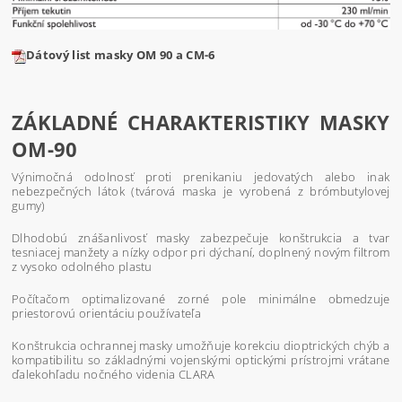
Dátový list masky OM 90 a CM-6
ZÁKLADNÉ CHARAKTERISTIKY MASKY
OM-90
Výnimočná odolnosť proti prenikaniu jedovatých alebo inak
nebezpečných látok (tvárová maska je vyrobená z brómbutylovej
gumy)
Dlhodobú znášanlivosť masky zabezpečuje konštrukcia a tvar
tesniacej manžety a nízky odpor pri dýchaní, doplnený novým filtrom
z vysoko odolného plastu
Počítačom optimalizované zorné pole minimálne obmedzuje
priestorovú orientáciu používateľa
Konštrukcia ochrannej masky umožňuje korekciu dioptrických chýb a
kompatibilitu so základnými vojenskými optickými prístrojmi vrátane
ďalekohľadu nočného videnia CLARA