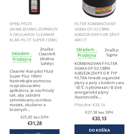
SPREJ PROTI
FILTER KOMBINOVANÝ
ZAHMLIEVANIU ZORNÍKOV
SIGMA OF-02 CBRN
A OKULIAROV CLEANAIR
A2B2E2K2SXP3 DR ZÁVIT
KLAR-PILOT SUPER 100ML
40X1/7
Značka:
Skladem -
Značka:
Skladem -
CleanAIR
Sigma
Prodejna
(Malina
Prodejna
Safety)
KOMBINOVANÝ FILTER
SIGMA OF-02 CBRN
CleanAir Klar-pilot Fluid
A2B2E2K2SXP3 D R TYP
Super Plus 100ml
FILTRA Hnedé organické
Nastriekajte pomocou
plyny a pary s bodom varu
rozprašovacieho
' 65 ̊C /cyklohexán/ B Sivé
aplikátora. Je navrhnutý
anorganické plyny
tak, aby zabránil
/kyanovodík,...
zahmlievaniu zorníkov
masiek, okuliarov a
Pôvodne:
€33,14
brúsnych...
€27,38 bez DPH
€25,85 bez DPH
€33,13
€31,28