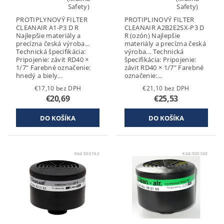
Safety)
Safety)
PROTIPLYNOVÝ FILTER
PROTIPLINOVÝ FILTER
CLEANAIR A1-P3 D R
CLEANAIR A2B2E2SX-P3 D
Najlepšie materiály a
R (ozón) Najlepšie
precízna česká výroba...
materiály a precízna česká
Technická špecifikácia:
výroba... Technická
Pripojenie: závit RD40 ×
špecifikácia: Pripojenie:
1/7" Farebné označenie:
závit RD40 × 1/7" Farebné
hnedý a biely...
označenie:...
€17,10 bez DPH
€21,10 bez DPH
€20,69
€25,53
Kód:
500162
Kód:
500160