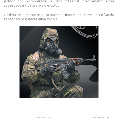
Jednoduchú komunikáciu a zrozumiteľnosť hovoreného slova
zabezpečuje vložka s výslovnosťou
Optimálne umiestnenie ochrannej masky na hlave používateľa
zabezpečuje gumotextilná svorka
Kód:
ARIA4030
Kód:
KLI500168