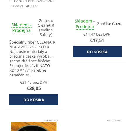
CLEANAIR NBC A2B2E2K2-
P3 ZÁVIT 40X1/7
Značka:
Skladem -
Značka:
Guzu
Skladem -
CleanAIR
Prodejna
(Malina
Prodejna
Safety)
€14,47 bez DPH
€17,51
Špeciálny filter CLEANAIR
NBC A2B2E2K2-P3 D R
Najlepšie materiály a
precízna česká výroba...
Technická špecifikácia:
Pripojenie: závit NATO
RD40 × 1/7" Farebné
označenie:...
€31,45 bez DPH
€38,05
Kód:
100519
Kód:
100404