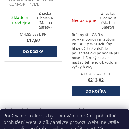
COMFORT- 17ML
CLEANAIR
Značka:
Značka:
Skladem -
CleanAIR
CleanAIR
Nedostupné
(Malina
(Malina
Prodejna
Safety)
Safety)
€14,85 bez DPH
Brúsny štít CA-3 s
polykarbónovým štítom
€17,97
Pohodlný nastaviteľný
hlavový kríž zaisťuje
používateľovi pohodlie pri
nosení. Široký rozsah
nastaviteľného obvodu a
výšky hlavy....
€176,05 bez DPH
€213,02
Buďte prvý, kto napíše príspevok k tejto položke.
Používáme cookies, abychom Vám umožnili pohodlné
Pridať komentár
prohlížení webu a díky analýze provozu webu neustále
zlepšovali jeho funkce, výkon a použitelnost.
Více