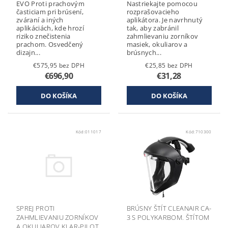
EVO Proti prachovým
Nastriekajte pomocou
časticiam pri brúsení,
rozprašovacieho
zváraní a iných
aplikátora. Je navrhnutý
aplikáciách, kde hrozí
tak, aby zabránil
riziko znečistenia
zahmlievaniu zorníkov
prachom. Osvedčený
masiek, okuliarov a
dizajn...
brúsnych...
€575,95 bez DPH
€25,85 bez DPH
€696,90
€31,28
Kód:
011017
Kód:
710300
SPREJ PROTI
BRÚSNY ŠTÍT CLEANAIR CA-
ZAHMLIEVANIU ZORNÍKOV
3 S POLYKARBOM. ŠTÍTOM
A OKULIAROV KLAR-PILOT