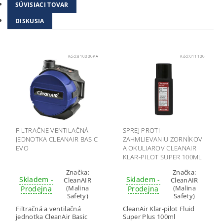
SÚVISIACI TOVAR
DISKUSIA
Kód:
810000PA
Kód:
011100
FILTRAČNE VENTILAČNÁ
SPREJ PROTI
JEDNOTKA CLEANAIR BASIC
ZAHMLIEVANIU ZORNÍKOV
EVO
A OKULIAROV CLEANAIR
KLAR-PILOT SUPER 100ML
Značka:
Značka:
Skladem -
Skladem -
CleanAIR
CleanAIR
(Malina
(Malina
Prodejna
Prodejna
Safety)
Safety)
Filtračná a ventilačná
CleanAir Klar-pilot Fluid
jednotka CleanAir Basic
Super Plus 100ml