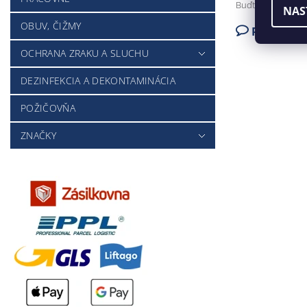
Buďte prvý, kto n
NAS
OBUV, ČIŽMY
Pridať k
OCHRANA ZRAKU A SLUCHU
DEZINFEKCIA A DEKONTAMINÁCIA
POŽIČOVŇA
ZNAČKY