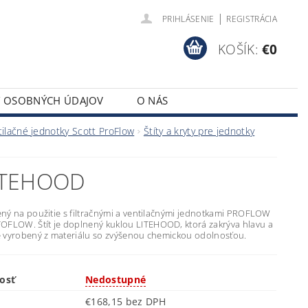
|
PRIHLÁSENIE
REGISTRÁCIA
KOŠÍK:
€0
Y OSOBNÝCH ÚDAJOV
O NÁS
tilačné jednotky Scott ProFlow
Štíty a kryty pre jednotky
ITEHOOD
čený na použitie s filtračnými a ventilačnými jednotkami PROFLOW
OFLOW. Štít je doplnený kuklou LITEHOOD, ktorá zakrýva hlavu a
 je vyrobený z materiálu so zvýšenou chemickou odolnosťou.
osť
Nedostupné
€168,15 bez DPH