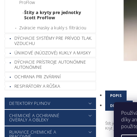
ProFlow
Štíty a kryty pre jednotky
Scott ProFlow
Zváracie masky a kukly s filtráciou
DÝCHACIE SYSTÉMY PRE PRÍVOD TLAK.
VZDUCHU
ÚNIKOVÉ (NÚDZOVÉ) KUKLY A MASKY
DÝCHACIE PRÍSTROJE AUTONÓMNE
AUTONÓMNE
OCHRANA PRI ZVÁRANÍ
RESPIRÁTORY A RŮŠKA
POPIS
DETEKTORY PLYNOV
DISKUSIA
Použív
CHEMICKÉ A OCHRANNÉ
díky a
OVERALY A OBLEKY
Štít je určený n
použit
Kryt je vyrobený
RUKAVICE CHEMICKÉ A
PRACOVNÉ