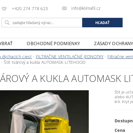
info@klimafil.cz
+420 274 778 623
VYBRAŤ
OBCHODNÉ PODMIENKY
ZÁSADY OCHRAN
 dýchacích ciest
FILTRAČNE VENTILAČNÉ JEDNOTKY
Filtračne ven
Štít tvárový a kukla AUTOMASK LITEHOOD
TVÁROVÝ A KUKLA AUTOMASK L
Štít je ur
alebo AUT
krk. Kryt
Dostupn
Cena