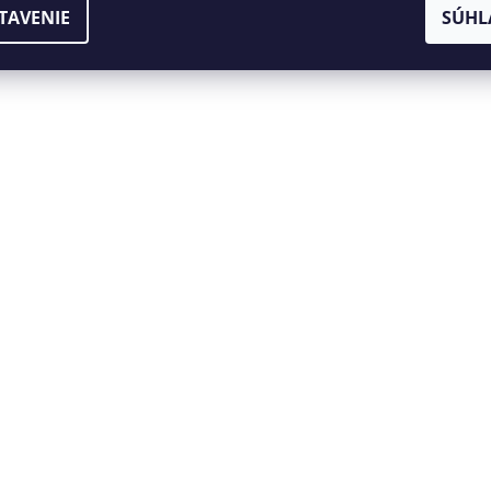
apíše príspevok k tejto položke.
TAVENIE
SÚHL
omentár