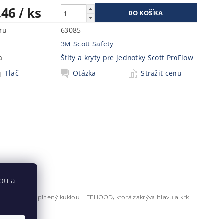
,46
/ ks
ru
63085
3M Scott Safety
a
Štíty a kryty pre jednotky Scott ProFlow
Tlač
Otázka
Strážiť cenu
bu a
W. Štít je doplnený kuklou LITEHOOD, ktorá zakrýva hlavu a krk.