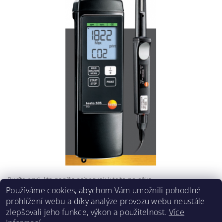
Buďte prvý, kto napíše príspevok k tejto položke.
Používáme cookies, abychom Vám umožnili pohodlné
Pridať komentár
prohlížení webu a díky analýze provozu webu neustále
zlepšovali jeho funkce, výkon a použitelnost.
Více