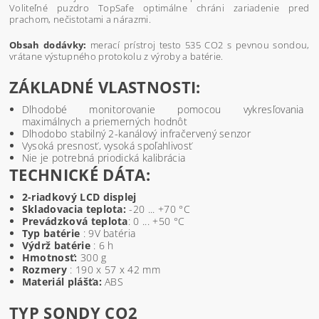
Voliteľné puzdro TopSafe optimálne chráni zariadenie pred
prachom, nečistotami a nárazmi.
Obsah dodávky:
merací prístroj testo 535 CO2 s pevnou sondou,
vrátane výstupného protokolu z výroby a batérie.
ZÁKLADNÉ VLASTNOSTI:
Dlhodobé monitorovanie pomocou vykresľovania
maximálnych a priemerných hodnôt
Dlhodobo stabilný 2-kanálový infračervený senzor
Vysoká presnosť, vysoká spoľahlivosť
Nie je potrebná priodická kalibrácia
TECHNICKÉ DÁTA:
2-riadkový LCD displej
Skladovacia teplota:
-20 ... +70 °C
Prevádzková teplota
: 0 ... +50 °C
Typ batérie
: 9V batéria
Výdrž batérie
: 6 h
Hmotnosť:
300 g
Rozmery
: 190 x 57 x 42 mm
Materiál plášťa:
ABS
TYP SONDY CO2