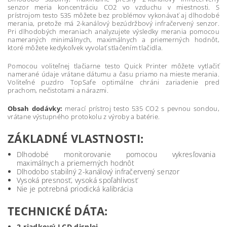
senzor meria koncentráciu CO2 vo vzduchu v miestnosti. S
prístrojom testo 535 môžete bez problémov vykonávať aj dlhodobé
merania, pretože má 2-kanálový bezúdržbový infračervený senzor.
Pri dlhodobých meraniach analyzujete výsledky merania pomocou
nameraných minimálnych, maximálnych a priemerných hodnôt,
ktoré môžete kedykoľvek vyvolať stlačením tlačidla.
Pomocou voliteľnej tlačiarne testo Quick Printer môžete vytlačiť
namerané údaje vrátane dátumu a času priamo na mieste merania.
Voliteľné puzdro TopSafe optimálne chráni zariadenie pred
prachom, nečistotami a nárazmi.
Obsah dodávky:
merací prístroj testo 535 CO2 s pevnou sondou,
vrátane výstupného protokolu z výroby a batérie.
ZÁKLADNÉ VLASTNOSTI:
Dlhodobé monitorovanie pomocou vykresľovania
maximálnych a priemerných hodnôt
Dlhodobo stabilný 2-kanálový infračervený senzor
Vysoká presnosť, vysoká spoľahlivosť
Nie je potrebná priodická kalibrácia
TECHNICKÉ DÁTA:
2-riadkový LCD displej