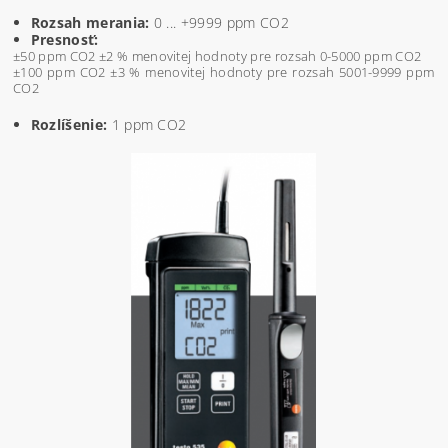
Rozsah merania:
0 ... +9999 ppm CO2
Presnosť:
±50 ppm CO2 ±2 % menovitej hodnoty pre rozsah 0-5000 ppm CO2
±100 ppm CO2 ±3 % menovitej hodnoty pre rozsah 5001-9999 ppm
CO2
Rozlíšenie:
1 ppm CO2