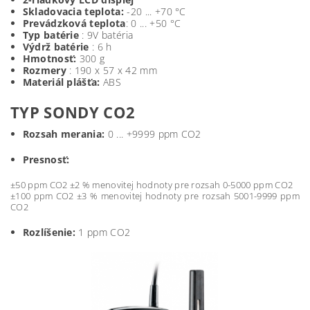
Skladovacia teplota:
-20 ... +70 °C
Prevádzková teplota
: 0 ... +50 °C
Typ batérie
: 9V batéria
Výdrž batérie
: 6 h
Hmotnosť:
300 g
Rozmery
: 190 x 57 x 42 mm
Materiál plášťa:
ABS
TYP SONDY CO2
Rozsah merania:
0 ... +9999 ppm CO2
Presnosť:
±50 ppm CO2 ±2 % menovitej hodnoty pre rozsah 0-5000 ppm CO2
±100 ppm CO2 ±3 % menovitej hodnoty pre rozsah 5001-9999 ppm
CO2
Rozlíšenie:
1 ppm CO2