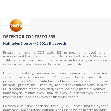
DETEKTOR CO2 TESTO 535
Nahradené testo 440 CO2 s Bluetooth
Prístroj na meranie CO2 testo 535 je ideálny na použitie pri
monitorovaní kvality vzduchu, napríklad v kanceláriách. Môžete tiež
zistiť, či už nainštalovaný klimatizačný a ventilačný systém dodáva
dostatok čerstvého vzduchu do všetkých miestností.
Dlhodobo stabilný, maximálne presný 2-kanálový infračervený
senzor meria koncentráciu CO2 vo vzduchu v miestnosti. S
prístrojom testo 535 môžete bez problémov vykonávať aj dlhodobé
merania, pretože má 2-kanálový bezúdržbový infračervený senzor.
Pri dlhodobých meraniach analyzujete výsledky merania pomocou
nameraných minimálnych, maximálnych a priemerných hodnôt,
ktoré môžete kedykoľvek vyvolať stlačením tlačidla.
Pomocou voliteľnej tlačiarne testo Quick Printer môžete vytlačiť
namerané údaje vrátane dátumu a času priamo na mieste merania.