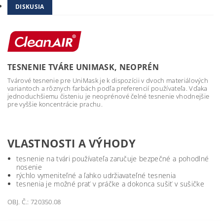
DISKUSIA
TESNENIE TVÁRE UNIMASK, NEOPRÉN
Tvárové tesnenie pre UniMask je k dispozícii v dvoch materiálových
variantoch a rôznych farbách podľa preferencií používateľa. Vďaka
jednoduchšiemu čisteniu je neoprénové čelné tesnenie vhodnejšie
pre vyššie koncentrácie prachu.
VLASTNOSTI A VÝHODY
tesnenie na tvári používateľa zaručuje bezpečné a pohodlné
nosenie
rýchlo vymeniteľné a ľahko udržiavateľné tesnenia
tesnenia je možné prať v práčke a dokonca sušiť v sušičke
OBJ. Č.: 720350.08