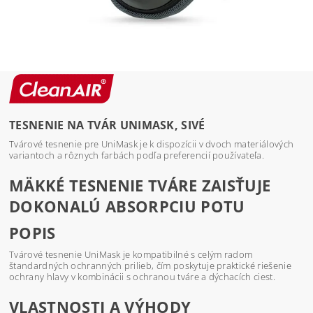
TESNENIE NA TVÁR UNIMASK, SIVÉ
Tvárové tesnenie pre UniMask je k dispozícii v dvoch materiálových
variantoch a rôznych farbách podľa preferencií používateľa.
MÄKKÉ TESNENIE TVÁRE ZAISŤUJE
DOKONALÚ ABSORPCIU POTU
POPIS
Tvárové tesnenie UniMask je kompatibilné s celým radom
štandardných ochranných prilieb, čím poskytuje praktické riešenie
ochrany hlavy v kombinácii s ochranou tváre a dýchacích ciest.
VLASTNOSTI A VÝHODY