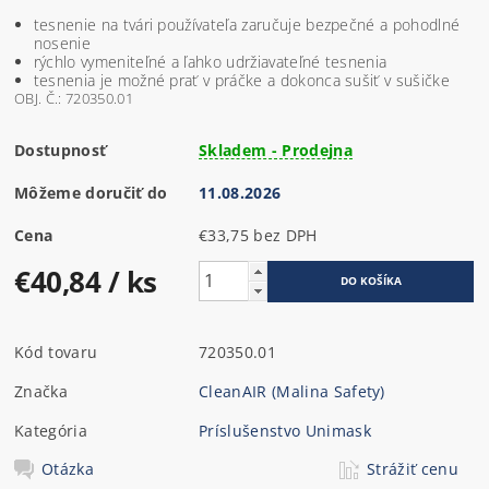
tesnenie na tvári používateľa zaručuje bezpečné a pohodlné
nosenie
rýchlo vymeniteľné a ľahko udržiavateľné tesnenia
tesnenia je možné prať v práčke a dokonca sušiť v sušičke
OBJ. Č.: 720350.01
Dostupnosť
Skladem - Prodejna
Môžeme doručiť do
11.08.2026
Cena
€33,75 bez DPH
€40,84
/ ks
Kód tovaru
720350.01
Značka
CleanAIR (Malina Safety)
Kategória
Príslušenstvo Unimask
Otázka
Strážiť cenu