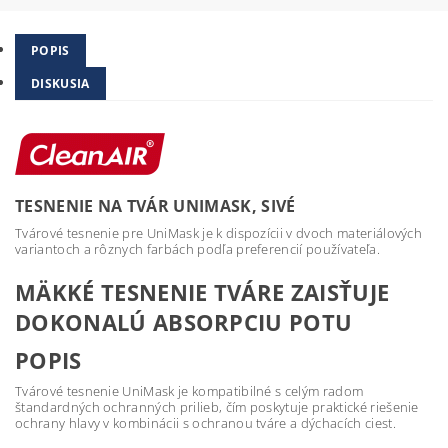
POPIS
DISKUSIA
TESNENIE NA TVÁR UNIMASK, SIVÉ
Tvárové tesnenie pre UniMask je k dispozícii v dvoch materiálových
variantoch a rôznych farbách podľa preferencií používateľa.
MÄKKÉ TESNENIE TVÁRE ZAISŤUJE
DOKONALÚ ABSORPCIU POTU
POPIS
Tvárové tesnenie UniMask je kompatibilné s celým radom
štandardných ochranných prilieb, čím poskytuje praktické riešenie
ochrany hlavy v kombinácii s ochranou tváre a dýchacích ciest.