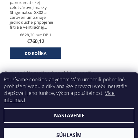
panoramatickej
celotvárovej masky
Shigematsu GX02 a
zároveň umožňuje
jednoduché pripojenie
filtra a ventilačnej...
€628,20 bez DPH
€760,12
Buďte prvý, kto napíše príspevok k tejto položke.
Používáme cookies, abychom Vám umožnili pohodlné
Pridať komentár
prohlížení webu a díky analýze provozu webu neustále
zlepšovali jeho funkce, výkon a použitelnost.
Více
informací
NASTAVENIE
2026 ©
Klimafil
, všetky práva vyhradené
Vytvoril Shoptet
SÚHLASÍM