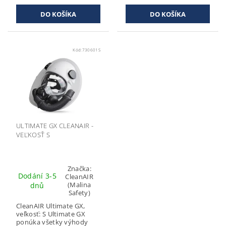
Kód:
730601S
ULTIMATE GX CLEANAIR -
VEĽKOSŤ S
Značka:
Dodání 3-5
CleanAIR
(Malina
dnů
Safety)
CleanAIR Ultimate GX,
veľkosť: S Ultimate GX
ponúka všetky výhody