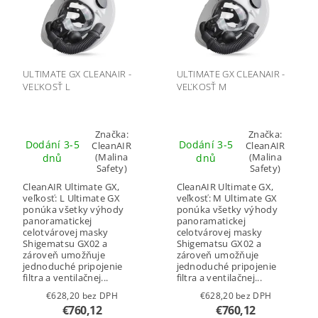
ULTIMATE GX CLEANAIR -
ULTIMATE GX CLEANAIR -
VEĽKOSŤ L
VEĽKOSŤ M
Značka:
Značka:
Dodání 3-5
Dodání 3-5
CleanAIR
CleanAIR
(Malina
(Malina
dnů
dnů
Safety)
Safety)
CleanAIR Ultimate GX,
CleanAIR Ultimate GX,
veľkosť: L Ultimate GX
veľkosť: M Ultimate GX
ponúka všetky výhody
ponúka všetky výhody
panoramatickej
panoramatickej
celotvárovej masky
celotvárovej masky
Shigematsu GX02 a
Shigematsu GX02 a
zároveň umožňuje
zároveň umožňuje
jednoduché pripojenie
jednoduché pripojenie
filtra a ventilačnej...
filtra a ventilačnej...
€628,20 bez DPH
€628,20 bez DPH
€760,12
€760,12