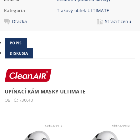
Kategória
Tlakový oblek ULTIMATE
Otázka
Strážiť cenu
POPIS
DISKUSIA
UPÍNACÍ RÁM MASKY ULTIMATE
OBJ. Č.: 730610
Kód:
730601L
Kód:
730601M