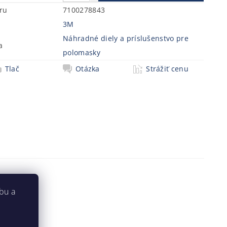
ru
7100278843
3M
Náhradné diely a príslušenstvo pre
a
polomasky
Tlač
Otázka
Strážiť cenu
bu a