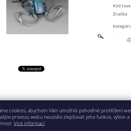
Kód tova
Značka
Kategóri
apíše príspevok k tejto položke.
áme cookies, abychom Vám umožnili pohodlné prohlížení we
omentár
nalýze provozu webu neustále zlepšovali jeho funkce, výkon a
elnost.
Více informací