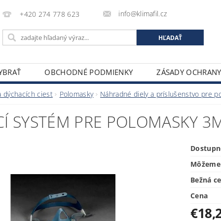
info@klimafil.cz
+420 274 778 623
VYBRAŤ
OBCHODNÉ PODMIENKY
ZÁSADY OCHRAN
 dýchacích ciest
Polomasky
Náhradné diely a príslušenstvo pre 
Í SYSTÉM PRE POLOMASKY 3M
Dostupn
Môžeme 
Bežná c
Cena
€18,