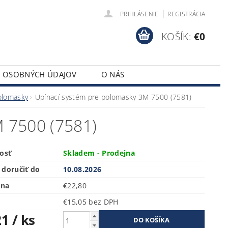
|
PRIHLÁSENIE
REGISTRÁCIA
KOŠÍK:
€0
Y OSOBNÝCH ÚDAJOV
O NÁS
polomasky
Upínací systém pre polomasky 3M 7500 (7581)
 7500 (7581)
osť
Skladem - Prodejna
doručiť do
10.08.2026
ena
€22,80
€15,05 bez DPH
21
/ ks