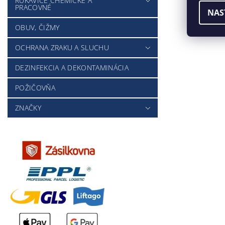
RUKAVICE CHEMICKÉ A
PRACOVNÉ
NAS
OBUV, ČIŽMY
OCHRANA ZRAKU A SLUCHU
DEZINFEKCIA A DEKONTAMINÁCIA
POŽIČOVŇA
ZNAČKY