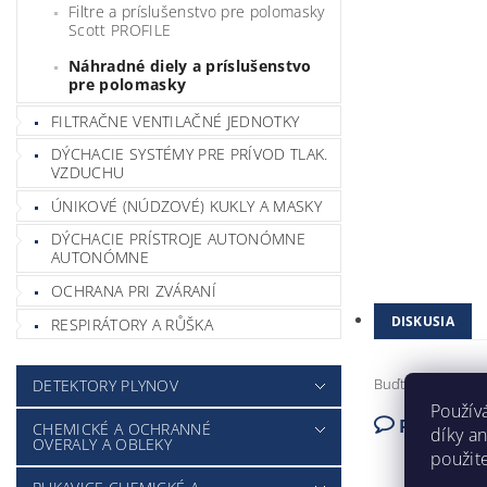
Filtre a príslušenstvo pre polomasky
Scott PROFILE
Náhradné diely a príslušenstvo
pre polomasky
FILTRAČNE VENTILAČNÉ JEDNOTKY
DÝCHACIE SYSTÉMY PRE PRÍVOD TLAK.
VZDUCHU
ÚNIKOVÉ (NÚDZOVÉ) KUKLY A MASKY
DÝCHACIE PRÍSTROJE AUTONÓMNE
AUTONÓMNE
OCHRANA PRI ZVÁRANÍ
DISKUSIA
RESPIRÁTORY A RŮŠKA
Buďte prvý, kto n
DETEKTORY PLYNOV
Použív
Pridať k
CHEMICKÉ A OCHRANNÉ
díky a
OVERALY A OBLEKY
použit