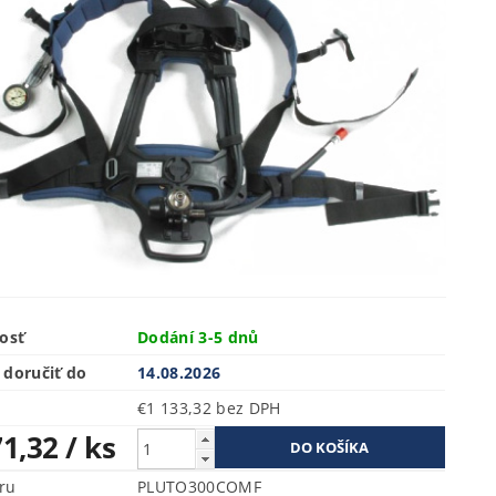
osť
Dodání 3-5 dnů
doručiť do
14.08.2026
€1 133,32 bez DPH
71,32
/ ks
ru
PLUTO300COMF