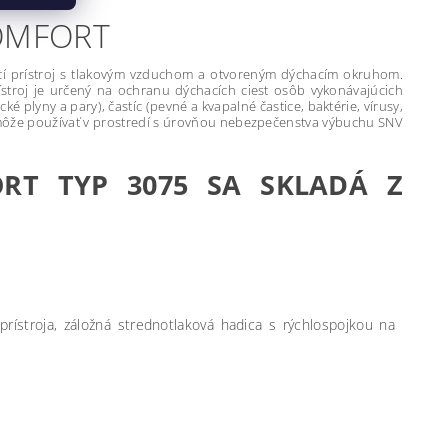
OMFORT
cí prístroj s tlakovým vzduchom a otvoreným dýchacím okruhom.
ístroj je určený na ochranu dýchacích ciest osôb vykonávajúcich
é plyny a pary), častíc (pevné a kvapalné častice, baktérie, vírusy,
a môže používať v prostredí s úrovňou nebezpečenstva výbuchu SNV
RT TYP 3075 SA SKLADÁ Z
rístroja, záložná strednotlaková hadica s rýchlospojkou na