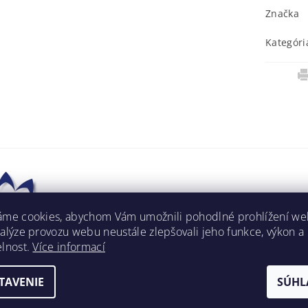
Značka
Kategóri
áme cookies, abychom Vám umožnili pohodlné prohlížení we
nalýze provozu webu neustále zlepšovali jeho funkce, výkon a
elnost.
Více informací
TAVENIE
SÚHL