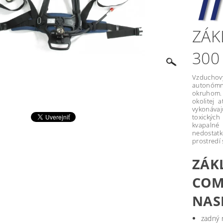
ZÁK
300
Vzduchov
autonómn
okruhom. 
okolitej 
vykonáva
toxických
kvapalné 
nedostat
prostredí
ZÁK
COM
NAS
zadný 