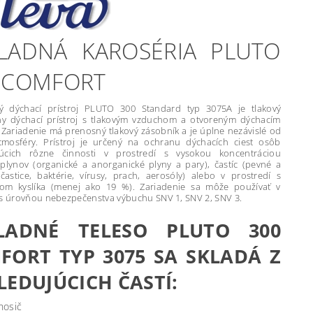
LADNÁ KAROSÉRIA PLUTO
 COMFORT
ý dýchací prístroj PLUTO 300 Standard typ 3075A je tlakový
y dýchací prístroj s tlakovým vzduchom a otvoreným dýchacím
Zariadenie má prenosný tlakový zásobník a je úplne nezávislé od
atmosféry. Prístroj je určený na ochranu dýchacích ciest osôb
júcich rôzne činnosti v prostredí s vysokou koncentráciou
 plynov (organické a anorganické plyny a pary), častíc (pevné a
častice, baktérie, vírusy, prach, aerosóly) alebo v prostredí s
kom kyslíka (menej ako 19 %). Zariadenie sa môže používať v
 s úrovňou nebezpečenstva výbuchu SNV 1, SNV 2, SNV 3.
LADNÉ TELESO PLUTO 300
FORT TYP 3075 SA SKLADÁ Z
LEDUJÚCICH ČASTÍ:
nosič