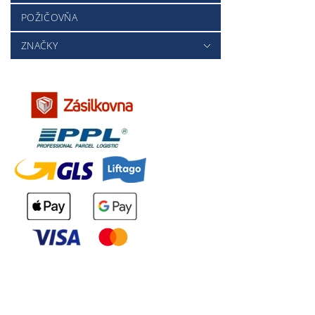
POŽIČOVŇA
ZNAČKY