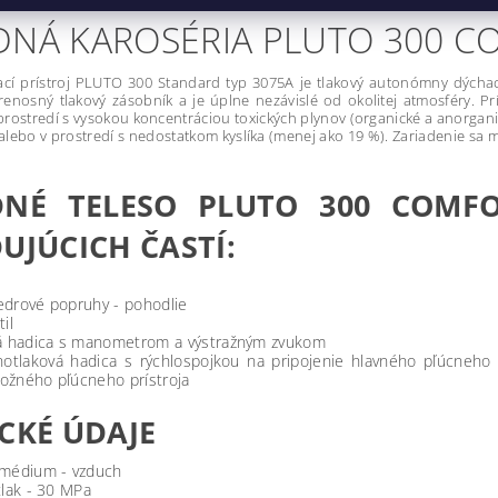
DNÁ KAROSÉRIA PLUTO 300 C
cí prístroj PLUTO 300 Standard typ 3075A je tlakový autonómny dýcha
enosný tlakový zásobník a je úplne nezávislé od okolitej atmosféry. Pr
prostredí s vysokou koncentráciou toxických plynov (organické a anorganick
 alebo v prostredí s nedostatkom kyslíka (menej ako 19 %). Zariadenie s
DNÉ TELESO PLUTO 300 COMFO
UJÚCICH ČASTÍ:
drové popruhy - pohodlie
il
á hadica s manometrom a výstražným zvukom
notlaková hadica s rýchlospojkou na pripojenie hlavného pľúcneho p
ložného pľúcneho prístroja
CKÉ ÚDAJE
 médium - vzduch
tlak - 30 MPa