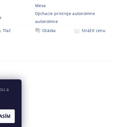
Meva
Dýchacie prístroje autonómne
a
autonómne
Tlač
Otázka
Strážiť cenu
bu a
ASÍM