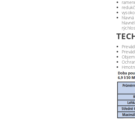
ramenn
redukč
vysoko
hlavn
hlavné
rýchlo
TEC
Prevád
Prevád
Objem 
Ochran
Hmotno