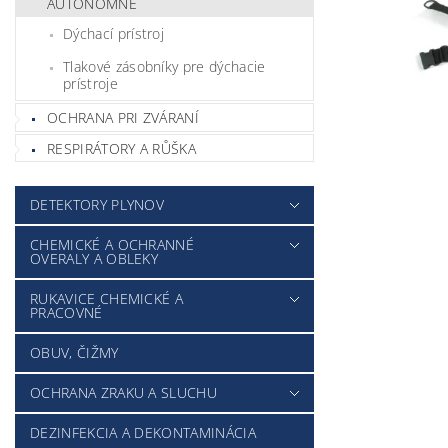
AUTONÓMNE
Dýchací prístroj
Tlakové zásobníky pre dýchacie
prístroje
OCHRANA PRI ZVÁRANÍ
RESPIRÁTORY A RŮŠKA
DETEKTORY PLYNOV
CHEMICKÉ A OCHRANNÉ
OVERALY A OBLEKY
RUKAVICE CHEMICKÉ A
PRACOVNÉ
OBUV, ČIŽMY
OCHRANA ZRAKU A SLUCHU
DEZINFEKCIA A DEKONTAMINÁCIA