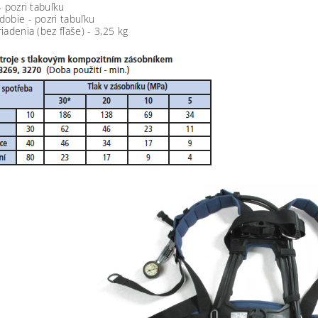
 pozri tabuľku
obie - pozri tabuľku
adenia (bez fľaše) - 3,25 kg