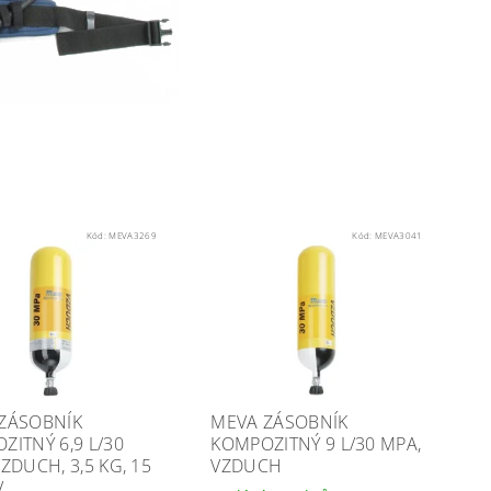
Kód:
MEVA3269
Kód:
MEVA3041
ZÁSOBNÍK
MEVA ZÁSOBNÍK
ZITNÝ 6,9 L/30
KOMPOZITNÝ 9 L/30 MPA,
ZDUCH, 3,5 KG, 15
VZDUCH
V