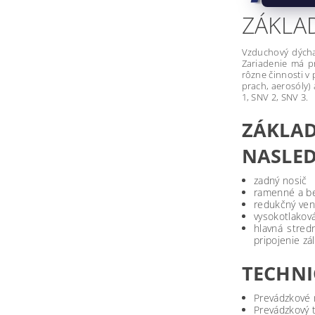
ZÁKLA
Vzduchový dýcha
Zariadenie má pr
rôzne činnosti v 
prach, aerosóly)
1, SNV 2, SNV 3.
ZÁKLA
NASLED
zadný nosič
ramenné a be
redukčný vent
vysokotlakov
hlavná stred
pripojenie zá
TECHNI
Prevádzkové
Prevádzkový 