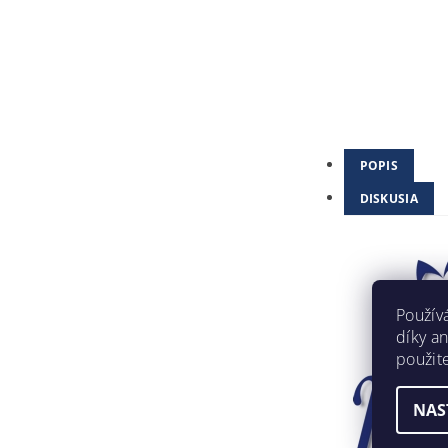
POPIS
DISKUSIA
Použív
díky a
použit
NAS