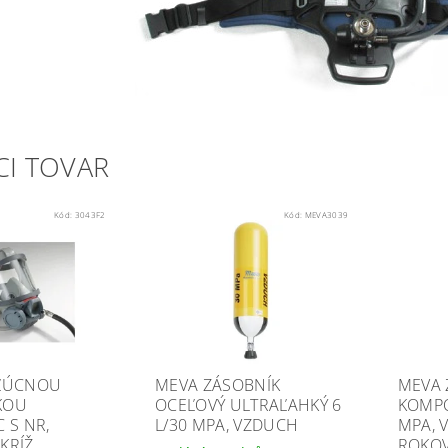
CI TOVAR
Kód:
3043F2
Kód:
MEVA3039
PĽÚCNOU
MEVA ZÁSOBNÍK
MEVA 
KOU
OCEĽOVÝ ULTRAĽAHKÝ 6
KOMPO
 S NR,
L/30 MPA, VZDUCH
MPA, V
KRÍŽ
ROKO