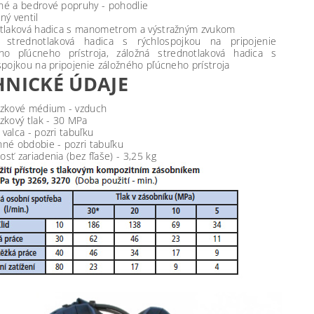
é a bedrové popruhy - pohodlie
ný ventil
tlaková hadica s manometrom a výstražným zvukom
á strednotlaková hadica s rýchlospojkou na pripojenie
ho pľúcneho prístroja, záložná strednotlaková hadica s
spojkou na pripojenie záložného pľúcneho prístroja
HNICKÉ ÚDAJE
zkové médium - vzduch
zkový tlak - 30 MPa
valca - pozri tabuľku
né obdobie - pozri tabuľku
sť zariadenia (bez fľaše) - 3,25 kg