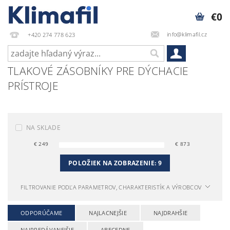
€0
info@klimafil.cz
+420 274 778 623
TLAKOVÉ ZÁSOBNÍKY PRE DÝCHACIE
PRÍSTROJE
NA SKLADE
€
249
€
873
POLOŽIEK NA ZOBRAZENIE:
9
FILTROVANIE PODĽA PARAMETROV, CHARAKTERISTÍK A VÝROBCOV
ODPORÚČAME
NAJLACNEJŠIE
NAJDRAHŠIE
NAJPREDÁVANEJŠIE
ABECEDNE