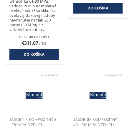
ultraľahká 6 l/30 MPa,
vzduch POPIS Kompletná
oceľová nádrž sa skladá z
oceľovej tlakovej nádoby
navrhnutej na tlak 300
barov (30 MPa) a z
valcového ventilu...
€257,08 bez DPH
€311,07
/ ks
Kód:
99990132
Kód:
99990133
ZÁSOBNÍK KOMPOZITNÝ 3
ZÁSOBNÍK KOMPOZITNÝ
L/30 MPA, VZDUCH
4,7 L/30 MPA, VZDUCH