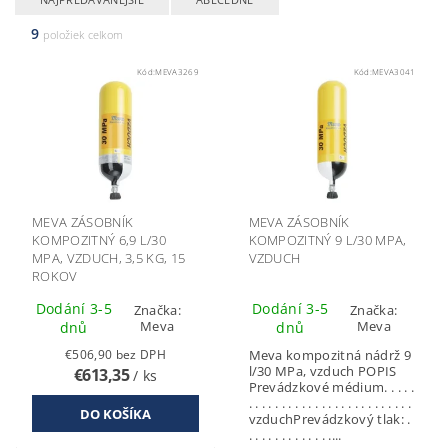
9
položiek celkom
Kód:
MEVA3269
Kód:
MEVA3041
MEVA ZÁSOBNÍK
MEVA ZÁSOBNÍK
KOMPOZITNÝ 6,9 L/30
KOMPOZITNÝ 9 L/30 MPA,
MPA, VZDUCH, 3,5 KG, 15
VZDUCH
ROKOV
Dodání 3-5
Dodání 3-5
Značka:
Značka:
Meva
Meva
dnů
dnů
€506,90 bez DPH
Meva kompozitná nádrž 9
l/30 MPa, vzduch POPIS
€613,35
/ ks
Prevádzkové médium. . . . .
. . . . . . . . . . . . . . . . . . . . . . . . .
vzduchPrevádzkový tlak: .
. . . . . . . . . . . . ....