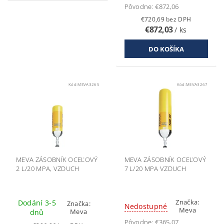
Pôvodne:
€872,06
€720,69 bez DPH
€872,03
/ ks
Kód:
MEVA3265
Kód:
MEVA3267
MEVA ZÁSOBNÍK OCEĽOVÝ
MEVA ZÁSOBNÍK OCEĽOVÝ
2 L/20 MPA, VZDUCH
7 L/20 MPA VZDUCH
Značka:
Dodání 3-5
Značka:
Nedostupné
Meva
Meva
dnů
Pôvodne:
€365,07