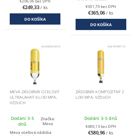
€206,06 bez DPH
€249,33
€301,70 bez DPH
/ ks
€365,06
/ ks
Kód:
MEVA3039
Kód:
99990131
MEVA ZÁSOBNÍK OCEĽOVÝ
ZÁSOBNÍK KOMPOZITNÝ 2
ULTRAĽAHKÝ 6 L/30 MPA,
L/30 MPA, VZDUCH
VZDUCH
Dodání 3-5
Dodání 3-5 dnů
Značka:
Meva
dnů
€480,13 bez DPH
€580,96
Meva oceľová nádoba
/ ks