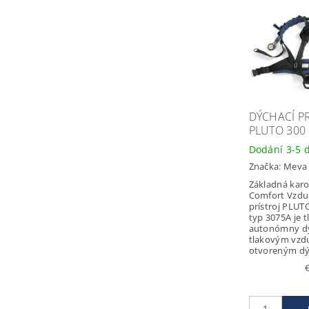
DÝCHACÍ P
PLUTO 300
Dodání 3-5 
Značka:
Meva
Základná kar
Comfort Vzdu
prístroj PLUT
typ 3075A je 
autonómny dýc
tlakovým vzd
otvoreným dý