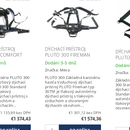
RÍSTROJ
DÝCHACÍ PRÍSTROJ
DÝCHA
 COMFORT
PLUTO 300 FIREMAN
PLUTO
dnů
Dodání 3-5 dnů
Dodání
Značka:
Meva
Značka
oséria PLUTO 300
PLUTO 300 Základná karoséria
Základn
chový dýchací
hasiča Vzduchový dýchací
300 Sta
O 300 Standard
prístroj PLUTO Fireman typ
dýchací
tlakový
3075F je tlakový autonómny
Standar
hací prístroj s
dýchací prístroj s tlakovým
autonóm
uchom a
vzduchom a otvoreným
tlakov
chacím...
dýchacím okruhom....
otvoren
€1 135,89 bez DPH
€1 301,12 bez DPH
€1 374,43
€1 574,36