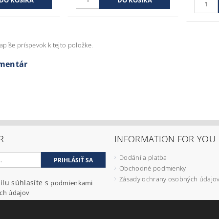
apíše príspevok k tejto položke.
omentár
R
INFORMATION FOR YOU
Dodání a platba
Obchodné podmienky
Zásady ochrany osobných údajo
ilu súhlasíte s
podmienkami
ch údajov