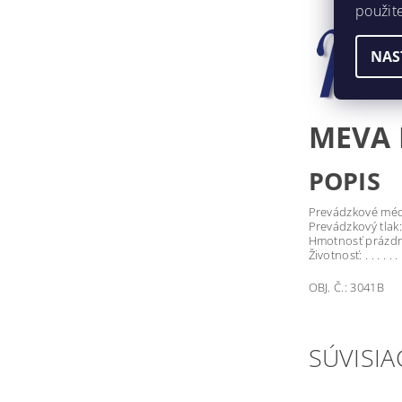
použit
NAS
MEVA 
POPIS
Prevádzkové médium. . .
Prevádzkový tlak: . . .
Hmotnosť prázdnej nád
Životnosť: . . . . . . . . 
OBJ. Č.: 3041B
SÚVISIA