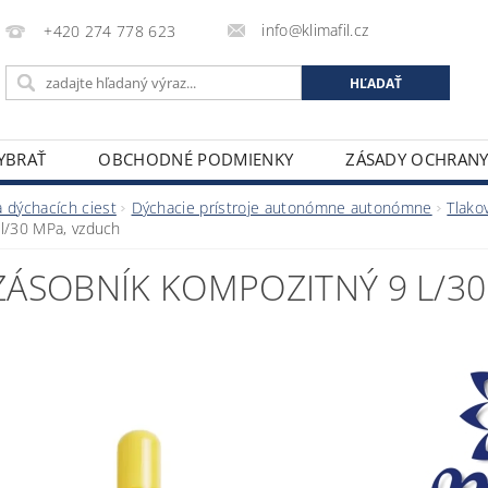
info@klimafil.cz
+420 274 778 623
VYBRAŤ
OBCHODNÉ PODMIENKY
ZÁSADY OCHRAN
 dýchacích ciest
Dýchacie prístroje autonómne autonómne
Tlako
l/30 MPa, vzduch
ZÁSOBNÍK KOMPOZITNÝ 9 L/3