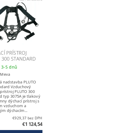
CÍ PRÍSTROJ
 300 STANDARD
 3-5 dnů
:
Meva
á nadstavba PLUTO
ndard Vzduchový
 prístroj PLUTO 300
d typ 3075A je tlakový
ny dýchací prístroj s
ým vzduchom a
ým dýchacím...
€929,37 bez DPH
€1 124,54