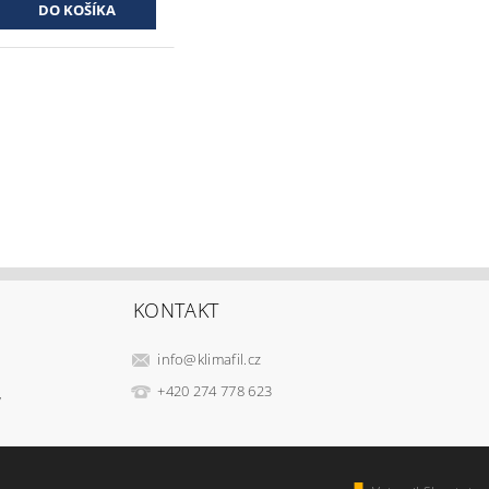
KONTAKT
info
@
klimafil.cz
+420 274 778 623
v