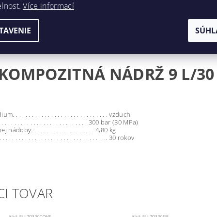
elnost.
Více informací
TAVENIE
SÚHL
KOMPOZITNÁ NÁDRŽ 9 L/30
 . . . . . . . . . . . . . . . . . . . . . . . . . . . vzduch
 . . . . . . . . . . . . . . . . . . . . . . . . 300 bar (30 MPa)
oby: . . . . . . . . . . . . . . . . . . . 4,80 kg
. . . . . . . . . . . . . . . . . . . . . . . . . . . . . . ... 30 rokov
CI TOVAR
Kód:
PLUTO300COMF
Kód:
PLUTO300FIR