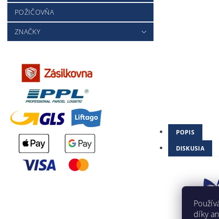
POŽIČOVŇA
ZNAČKY
POPIS
DISKUSIA
Použív
díky a