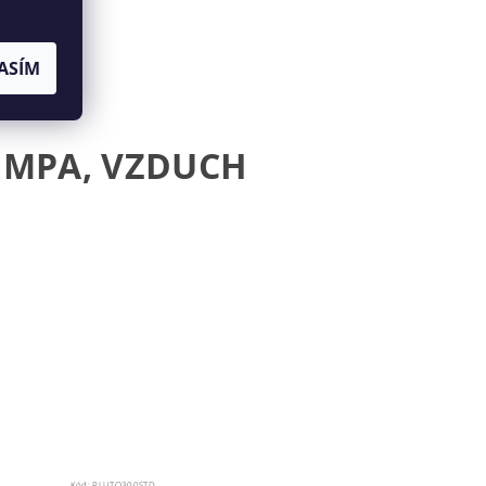
ASÍM
 MPA, VZDUCH
Kód:
PLUTO300STD