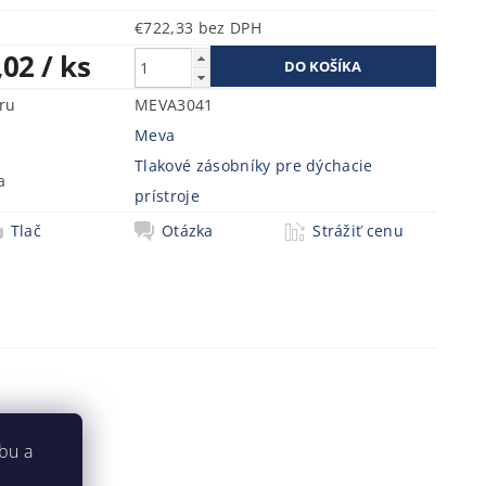
€722,33 bez DPH
,02
/ ks
ru
MEVA3041
Meva
Tlakové zásobníky pre dýchacie
a
prístroje
Tlač
Otázka
Strážiť cenu
bu a