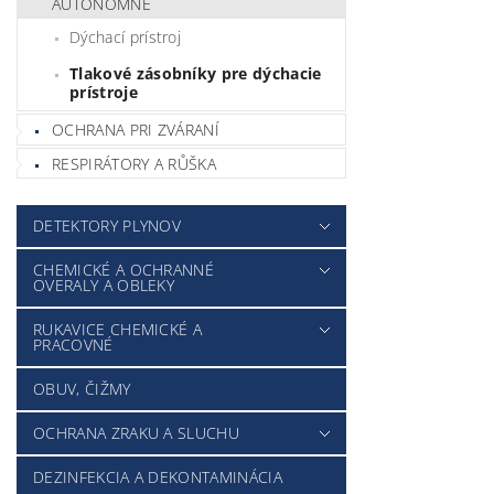
AUTONÓMNE
Dýchací prístroj
Tlakové zásobníky pre dýchacie
prístroje
OCHRANA PRI ZVÁRANÍ
RESPIRÁTORY A RŮŠKA
DETEKTORY PLYNOV
CHEMICKÉ A OCHRANNÉ
OVERALY A OBLEKY
RUKAVICE CHEMICKÉ A
PRACOVNÉ
OBUV, ČIŽMY
OCHRANA ZRAKU A SLUCHU
DEZINFEKCIA A DEKONTAMINÁCIA