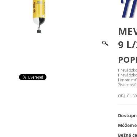
ME
9 L
POP
Prevádzkové m
Prevádzkový t
Hmotnosť prá
Životnosť: . . .
OBJ. Č.: 3
Dostupn
Môžeme 
Bežná c