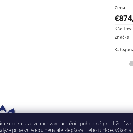
Cena
€874
Kód tova
Značka
Kategóri
áme cookies, abychom Vám umožnili pohodlné prohlížení we
nalýze provozu webu neustále zlepšovali jeho funkce, výkon a