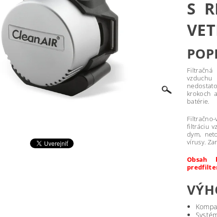
S R
VET
POP
Filtračn
vzduchu 
nedostato
krokoch a
batérie.
Filtračno
filtráciu
dym, neto
vírusy. Za
Obsah b
predfilt
VÝH
Kompak
Systém