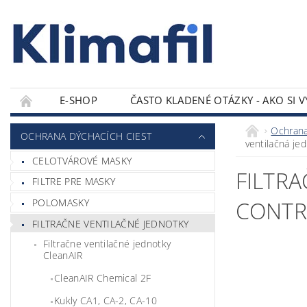
E-SHOP
ČASTO KLADENÉ OTÁZKY - AKO SI 
KONTAKTY
Ochrana
OCHRANA DÝCHACÍCH CIEST
ventilačná je
CELOTVÁROVÉ MASKY
FILTRA
FILTRE PRE MASKY
POLOMASKY
CONTR
FILTRAČNE VENTILAČNÉ JEDNOTKY
Filtračne ventilačné jednotky
CleanAIR
CleanAIR Chemical 2F
Kukly CA1, CA-2, CA-10