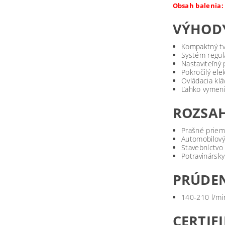
Obsah balenia:
VÝHOD
Kompaktný tva
Systém regul
Nastaviteľný
Pokročilý ele
Ovládacia kl
Ľahko vymeni
ROZSAH
Prašné priemy
Automobilový
Stavebníctvo
Potravinársky
PRÚDE
140-210 l/min
CERTIF