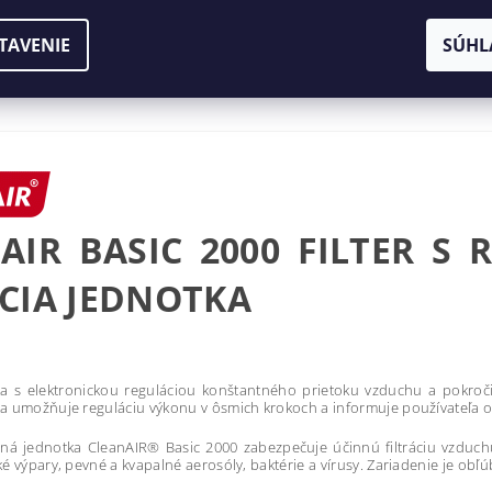
TAVENIE
SÚHL
AIR BASIC 2000 FILTER S
CIA JEDNOTKA
tka s elektronickou reguláciou konštantného prietoku vzduchu a pokro
a umožňuje reguláciu výkonu v ôsmich krokoch a informuje používateľa o st
ačná jednotka CleanAIR® Basic 2000 zabezpečuje účinnú filtráciu vzduch
ké výpary, pevné a kvapalné aerosóly, baktérie a vírusy. Zariadenie je ob