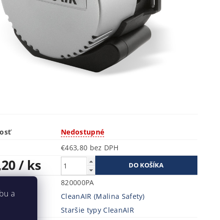
osť
Nedostupné
€463,80 bez DPH
,20
/ ks
ru
820000PA
bu a
CleanAIR (Malina Safety)
a
Staršie typy CleanAIR