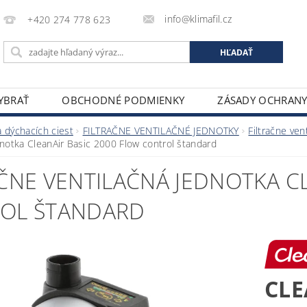
info@klimafil.cz
+420 274 778 623
VYBRAŤ
OBCHODNÉ PODMIENKY
ZÁSADY OCHRAN
 dýchacích ciest
FILTRAČNE VENTILAČNÉ JEDNOTKY
Filtračne ven
dnotka CleanAir Basic 2000 Flow control štandard
ČNE VENTILAČNÁ JEDNOTKA C
OL ŠTANDARD
CLE