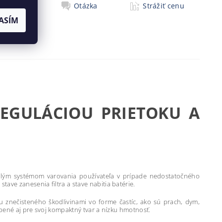
Tlač
Otázka
Strážiť cenu
ASÍM
 REGULÁCIOU PRIETOKU A
čilým systémom varovania používateľa v prípade nedostatočného
ave zanesenia filtra a stave nabitia batérie.
u znečisteného škodlivinami vo forme častíc, ako sú prach, dym,
ľúbené aj pre svoj kompaktný tvar a nízku hmotnosť.