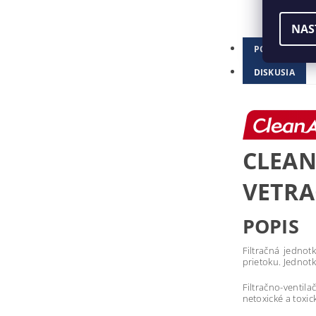
NAS
POPIS
DISKUSIA
CLEAN
VETRA
POPIS
Filtračná jedno
prietoku. Jednotk
Filtračno-ventil
netoxické a toxic