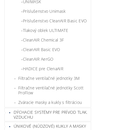
UNIMASK
Príslušenstvo Unimask
Príslušenstvo CleanAIR Basic EVO
Tlakový oblek ULTIMATE
CleanAIR Chemical 3F
CleanAIR Basic EVO
CleanAIR AerGO
HADICE pre ClenaAIR
Filtračne ventilačné jednotky 3M
Filtračne ventilačné jednotky Scott
ProFlow
Zváracie masky a kukly s filtráciou
DÝCHACIE SYSTÉMY PRE PRÍVOD TLAK.
VZDUCHU
ÚNIKOVÉ (NÚDZOVÉ) KUKLY A MASKY