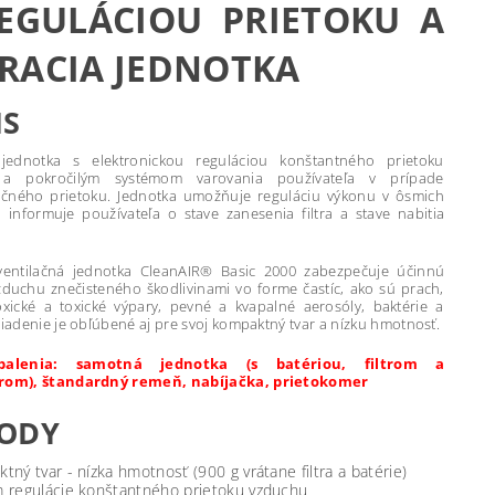
EGULÁCIOU PRIETOKU A
RACIA JEDNOTKA
IS
á jednotka s elektronickou reguláciou konštantného prietoku
a pokročilým systémom varovania používateľa v prípade
čného prietoku. Jednotka umožňuje reguláciu výkonu v ôsmich
 informuje používateľa o stave zanesenia filtra a stave nabitia
-ventilačná jednotka CleanAIR® Basic 2000 zabezpečuje účinnú
 vzduchu znečisteného škodlivinami vo forme častíc, ako sú prach,
xické a toxické výpary, pevné a kvapalné aerosóly, baktérie a
riadenie je obľúbené aj pre svoj kompaktný tvar a nízku hmotnosť.
alenia: samotná jednotka (s batériou, filtrom a
erom), štandardný remeň, nabíjačka, prietokomer
ODY
tný tvar - nízka hmotnosť (900 g vrátane filtra a batérie)
 regulácie konštantného prietoku vzduchu