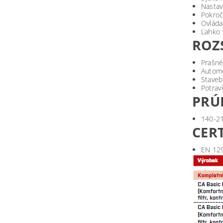
Nastav
Pokroč
Ovláda
Ľahko 
ROZ
Prašné
Automo
Staveb
Potrav
PRÚ
140-21
CERT
EN 12