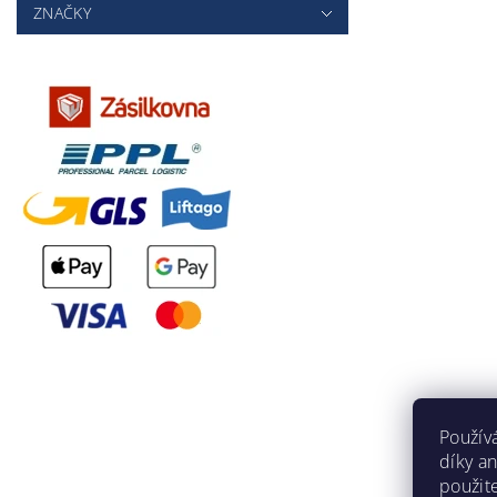
ZNAČKY
Použív
díky a
použit