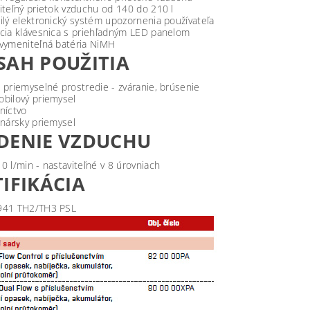
iteľný prietok vzduchu od 140 do 210 l
ilý elektronický systém upozornenia používateľa
cia klávesnica s priehľadným LED panelom
vymeniteľná batéria NiMH
SAH POUŽITIA
 priemyselné prostredie - zváranie, brúsenie
bilový priemysel
níctvo
inársky priemysel
DENIE VZDUCHU
0 l/min - nastaviteľné v 8 úrovniach
IFIKÁCIA
941 TH2/TH3 PSL