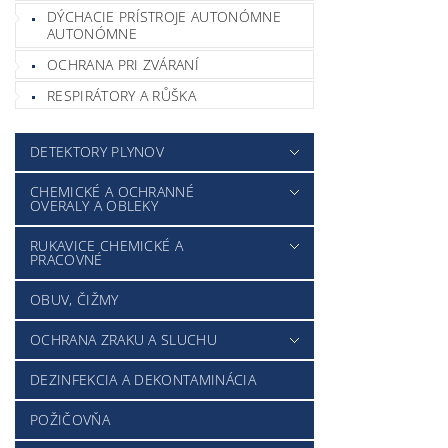
DÝCHACIE PRÍSTROJE AUTONÓMNE
AUTONÓMNE
OCHRANA PRI ZVÁRANÍ
RESPIRÁTORY A RŮŠKA
DETEKTORY PLYNOV
CHEMICKÉ A OCHRANNÉ
OVERALY A OBLEKY
RUKAVICE CHEMICKÉ A
PRACOVNÉ
OBUV, ČIŽMY
OCHRANA ZRAKU A SLUCHU
DEZINFEKCIA A DEKONTAMINÁCIA
POŽIČOVŇA