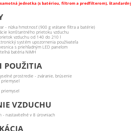
 samotná jednotka (s batériou, filtrom a predfilterom), štandard
Y
r - nízka hmotnosť (900 g vrátane filtra a batérie)
ácie konštantného prietoku vzduchu
 prietok vzduchu od 140 do 210 l
ktronický systém upozornenia používateľa
ávesnica s priehľadným LED panelom
teľná batéria NiMH
 POUŽITIA
selné prostredie - zváranie, brúsenie
 priemysel
 priemysel
NIE VZDUCHU
 - nastaviteľné v 8 úrovniach
IKÁCIA