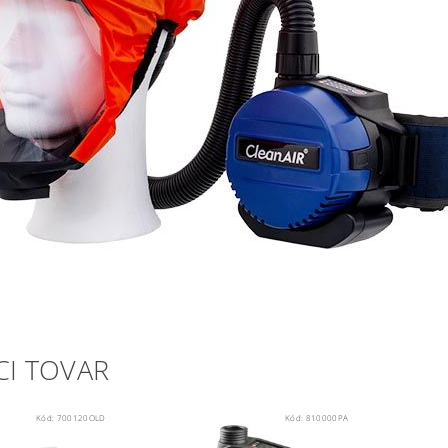
CI TOVAR
Kód:
700120OLD
Kód:
810000PA