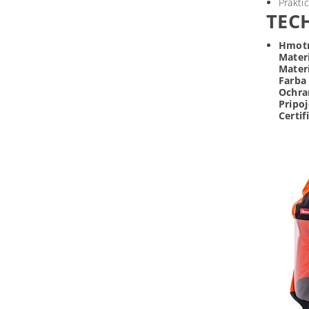
Prakti
TEC
Hmot
Mater
Materi
Farba
Ochra
Pripoj
Certif