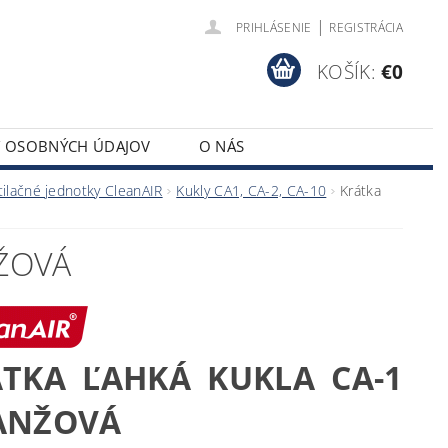
|
PRIHLÁSENIE
REGISTRÁCIA
KOŠÍK:
€0
Y OSOBNÝCH ÚDAJOV
O NÁS
tilačné jednotky CleanAIR
Kukly CA1, CA-2, CA-10
Krátka
NŽOVÁ
TKA ĽAHKÁ KUKLA CA-1
ANŽOVÁ