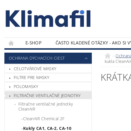
E-SHOP
ČASTO KLADENÉ OTÁZKY - AKO SI 
KONTAKTY
Ochrana
OCHRANA DÝCHACÍCH CIEST
kukla CleanAi
CELOTVÁROVÉ MASKY
KRÁTK
FILTRE PRE MASKY
POLOMASKY
FILTRAČNE VENTILAČNÉ JEDNOTKY
Filtračne ventilačné jednotky
CleanAIR
CleanAIR Chemical 2F
Kukly CA1, CA-2, CA-10