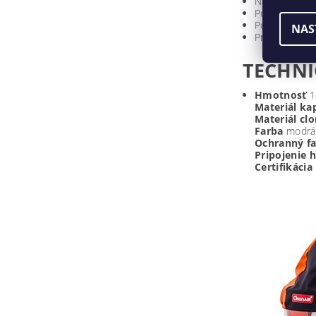
Nastaviteľný 
Pohodlné nos
Poskytuje ma
NAS
Praktický ref
TECHNI
Hmotnosť
1
Materiál ka
Materiál cl
Farba
modrá 
Ochranný f
Pripojenie 
Certifikácia