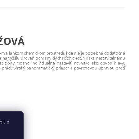
NŽOVÁ
šnom a ľahkom chemickom prostredí, kde nie je potrebná dodatočná
najvyššiu úroveň ochrany dýchacích ciest. Vďaka nastaviteľnému
 clony možno individuálne nastaviť, rovnako ako obvod hlavy.
 práci. Široký panoramatický priezor s povrchovou úpravou proti
.
bu a