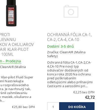
PROTI
OCHRANNÁ FÓLIA CA-1,
IEVANIU
CA-2, CA-4, CA-10
KOV A OKULIAROV
Dodání 3-5 dnů
AIR KLAR-PILOT
Značka:
CleanAIR (Malina
 100ML
Safety)
m - Prodejna
Ochranná fólia CA-1,CA-2,CA-
4,CA-10 Pre nový typ
:
CleanAIR (Malina
odsávačov dodávaných od
konca roka 2020 Na ochranu
 Klar-pilot Fluid Super
pred poškriabaním
0ml Nastriekajte
odletujúcimi alebo priľnavými
u rozprašovacieho
časticami a aerosólmi pri...
ra. Je navrhnutý tak,
€2,25 bez DPH
ránil zahmlievaniu
v masiek, okuliarov a
€2,72
...
€25,80 bez DPH