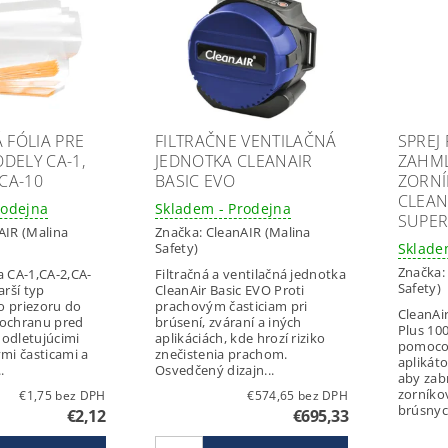
FÓLIA PRE
FILTRAČNE VENTILAČNÁ
SPREJ 
DELY CA-1,
JEDNOTKA CLEANAIR
ZAHML
 CA-10
BASIC EVO
ZORNÍ
CLEAN
rodejna
Skladem - Prodejna
SUPER
AIR (Malina
Značka:
CleanAIR (Malina
Sklade
Safety)
Značka
a CA-1,CA-2,CA-
Filtračná a ventilačná jednotka
Safety)
CleanAir Basic EVO Proti
o priezoru do
prachovým časticiam pri
CleanAir
brúsení, zváraní a iných
Plus 10
odletujúcimi
aplikáciách, kde hrozí riziko
pomoco
ými časticami a
znečistenia prachom.
aplikáto
.
Osvedčený dizajn...
aby zab
zorníko
€1,75 bez DPH
€574,65 bez DPH
brúsnych
€2,12
€695,33