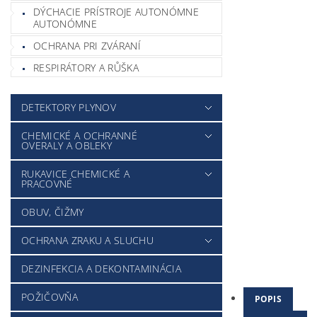
DÝCHACIE PRÍSTROJE AUTONÓMNE
AUTONÓMNE
OCHRANA PRI ZVÁRANÍ
RESPIRÁTORY A RŮŠKA
DETEKTORY PLYNOV
CHEMICKÉ A OCHRANNÉ
OVERALY A OBLEKY
RUKAVICE CHEMICKÉ A
PRACOVNÉ
OBUV, ČIŽMY
OCHRANA ZRAKU A SLUCHU
DEZINFEKCIA A DEKONTAMINÁCIA
POŽIČOVŇA
POPIS