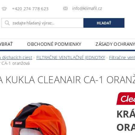
info@klimafil.cz
+420 274 778 623
VYBRAŤ
OBCHODNÉ PODMIENKY
ZÁSADY OCHRAN
 dýchacích ciest
FILTRAČNE VENTILAČNÉ JEDNOTKY
Filtračne ven
r CA-1 oranžová
A KUKLA CLEANAIR CA-1 ORA
KRÁ
OR