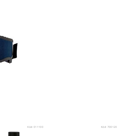
Kód:
011100
Kód:
700120