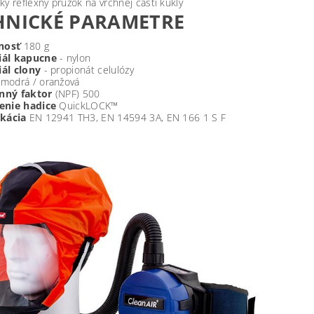
cký reflexný prúžok na vrchnej časti kukly
HNICKÉ PARAMETRE
nosť
180 g
iál kapucne
- nylon
ál clony
- propionát celulózy
modrá / oranžová
nný faktor
(NPF) 500
enie hadice
QuickLOCK™
ikácia
EN 12941 TH3, EN 14594 3A, EN 166 1 S F