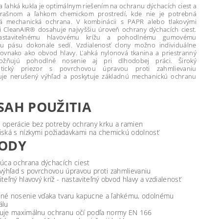
a ľahká kukla je optimálnym riešením na ochranu dýchacích ciest a
prašnom a ľahkom chemickom prostredí, kde nie je potrebná
á mechanická ochrana. V kombinácii s PAPR alebo tlakovými
 CleanAIR® dosahuje najvyššiu úroveň ochrany dýchacích ciest.
astaviteľnému hlavovému krížu a pohodlnému gumovému
mu pásu dokonale sedí. Vzdialenosť clony možno individuálne
 rovnako ako obvod hlavy. Ľahká nylonová tkanina a priestranný
ožňujú pohodlné nosenie aj pri dlhodobej práci. Široký
tický priezor s povrchovou úpravou proti zahmlievaniu
uje nerušený výhľad a poskytuje základnú mechanickú ochranu
SAH POUŽITIA
 operácie bez potreby ochrany krku a ramien
iská s nízkymi požiadavkami na chemickú odolnosť
ODY
júca ochrana dýchacích ciest
 výhľad s povrchovou úpravou proti zahmlievaniu
teľný hlavový kríž - nastaviteľný obvod hlavy a vzdialenosť
né nosenie vďaka tvaru kapucne a ľahkému, odolnému
álu
uje maximálnu ochranu očí podľa normy EN 166