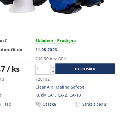
osť
Skladem - Prodejna
doručiť do
11.08.2026
€66,50 bez DPH
47
/ ks
ru
720102
CleanAIR (Malina Safety)
a
Kukly CA1, CA-2, CA-10
Tlač
Otázka
Strážiť cenu