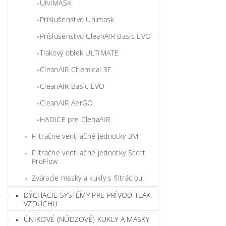
UNIMASK
Príslušenstvo Unimask
Príslušenstvo CleanAIR Basic EVO
Tlakový oblek ULTIMATE
CleanAIR Chemical 3F
CleanAIR Basic EVO
CleanAIR AerGO
HADICE pre ClenaAIR
Filtračne ventilačné jednotky 3M
Filtračne ventilačné jednotky Scott
ProFlow
Zváracie masky a kukly s filtráciou
DÝCHACIE SYSTÉMY PRE PRÍVOD TLAK.
VZDUCHU
ÚNIKOVÉ (NÚDZOVÉ) KUKLY A MASKY