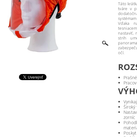
Táto krátk
tváre v 
dodatočn
systémami
Vďaka n
tesniace
nastaviť,
strih um
panorama
zabezpeč
očí.
ROZ
Prašné
Pracov
VÝH
Vynika
Široký
Nastavi
zorníc
Pohodl
materi
Poskyt