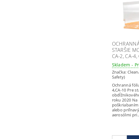
OCHRANNÁ 
STARŠIE MO
CA-2, CA-4,
Skladem - P
Značka:
Clean
Safety)
Ochranná fóli
4,CA-10 Pre starší typ
obdĺžnikovéh
roku 2020 Na ochranu pred
poškriabaním 
alebo priľnav
aerosólmi pri..